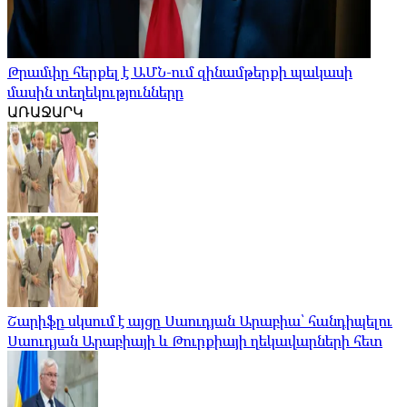
Թրամփը հերքել է ԱՄՆ-ում զինամթերքի պակասի
մասին տեղեկությունները
ԱՌԱՋԱՐԿ
Շարիֆը սկսում է այցը Սաուդյան Արաբիա՝ հանդիպելու
Սաուդյան Արաբիայի և Թուրքիայի ղեկավարների հետ