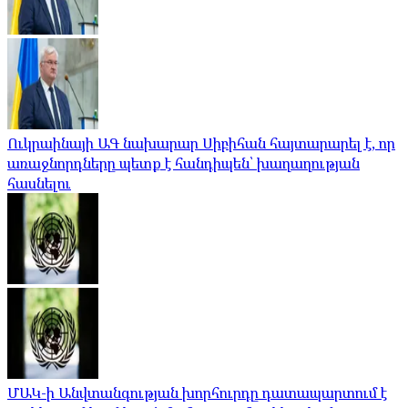
Ուկրաինայի ԱԳ նախարար Սիբիհան հայտարարել է, որ
առաջնորդները պետք է հանդիպեն՝ խաղաղության
հասնելու
ՄԱԿ-ի Անվտանգության խորհուրդը դատապարտում է