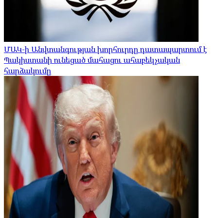
ՄԱԿ-ի Անվտանգության խորհուրդը դատապարտում է
Պակիստանի ունեցած մահացու ահաբեկչական
հարձակումը