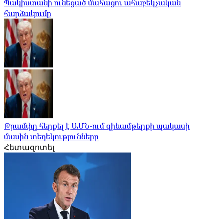
Պակիստանի ունեցած մահացու ահաբեկչական
հարձակումը
Թրամփը հերքել է ԱՄՆ-ում զինամթերքի պակասի
մասին տեղեկությունները
Հետազոտել