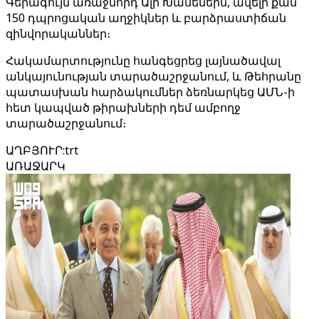
Գերագույն առաջնորդ Ալի Խամենեին, ավելի քան
150 դպրոցական աղջիկներ և բարձրաստիճան
զինվորականներ։
Հակամարտությունը հանգեցրեց լայնածավալ
անկայունության տարածաշրջանում, և Թեհրանը
պատասխան հարձակումներ ձեռնարկեց ԱՄՆ-ի
հետ կապված թիրախների դեմ ամբողջ
տարածաշրջանում։
ԱՂԲՅՈՒՐ
:
trt
ԱՌԱՋԱՐԿ