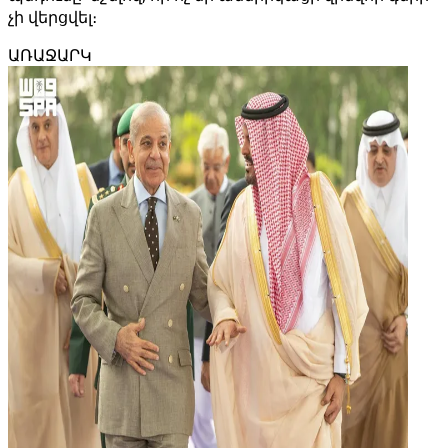
չի վերցվել։
ԱՌԱՋԱՐԿ