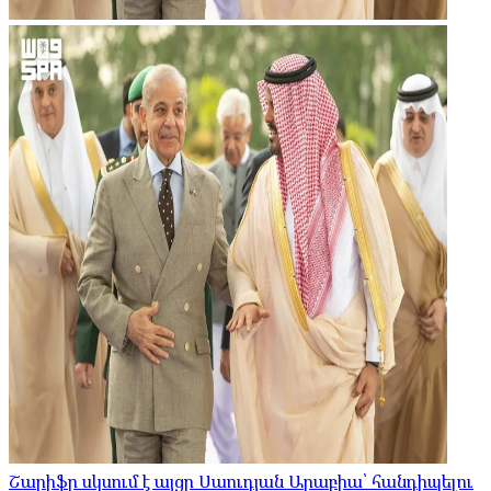
Շարիֆը սկսում է այցը Սաուդյան Արաբիա՝ հանդիպելու