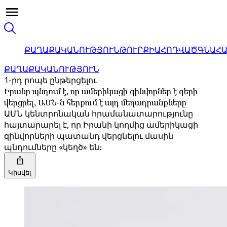
ՔԱՂԱՔԱԿԱՆՈՒԹՅՈՒՆ
ԹՈՒՐՔԻԱ
ՀՈԴՎԱԾ
ԳՆԱՀ
ՔԱՂԱՔԱԿԱՆՈՒԹՅՈՒՆ
1-րդ րոպե ընթերցելու
Իրանը պնդում է, որ ամերիկացի զինվորներ է գերի
վերցրել, ԱՄՆ-ն հերքում է այդ մեղադրանքները
ԱՄՆ կենտրոնական հրամանատարությունը
հայտարարել է, որ Իրանի կողմից ամերիկացի
զինվորների պատանդ վերցնելու մասին
պնդումները «կեղծ» են։
Կիսվել