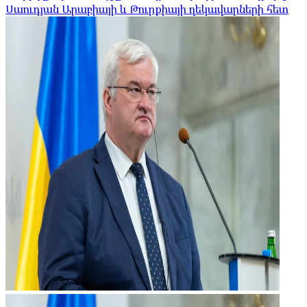
Սաուդյան Արաբիայի և Թուրքիայի ղեկավարների հետ