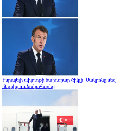
Իսրայելի սփյուռքի նախարար Չիկլի. Մակրոնը մեզ
մեջքից դանակահարեց