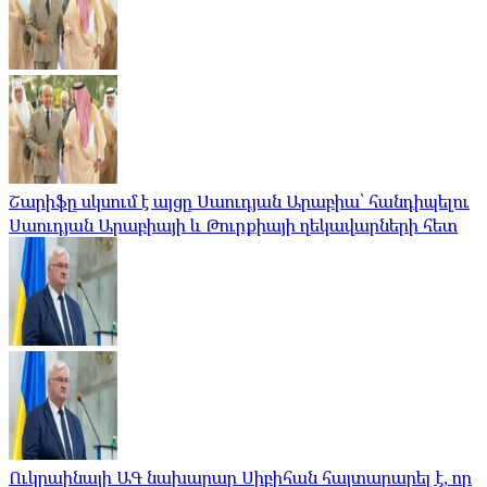
Շարիֆը սկսում է այցը Սաուդյան Արաբիա՝ հանդիպելու
Սաուդյան Արաբիայի և Թուրքիայի ղեկավարների հետ
Ուկրաինայի ԱԳ նախարար Սիբիհան հայտարարել է, որ