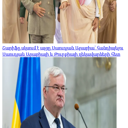
Շարիֆը սկսում է այցը Սաուդյան Արաբիա՝ հանդիպելու
Սաուդյան Արաբիայի և Թուրքիայի ղեկավարների հետ