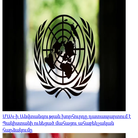
ՄԱԿ-ի Անվտանգության խորհուրդը դատապարտում է
Պակիստանի ունեցած մահացու ահաբեկչական
հարձակումը