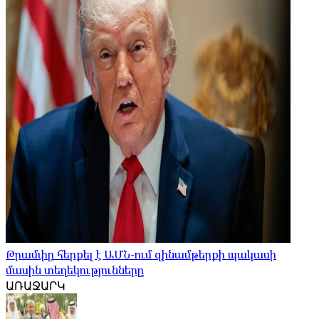
Թրամփը հերքել է ԱՄՆ-ում զինամթերքի պակասի
մասին տեղեկությունները
ԱՌԱՋԱՐԿ