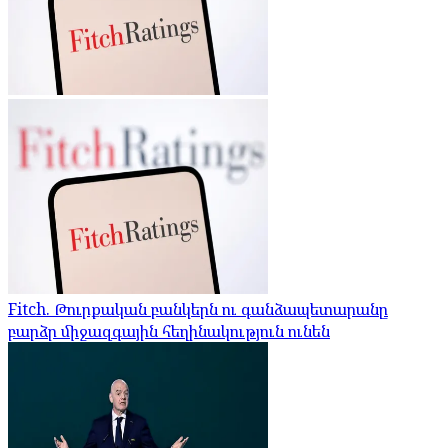
Fitch. Թուրքական բանկերն ու գանձապետարանը
բարձր միջազգային հեղինակություն ունեն