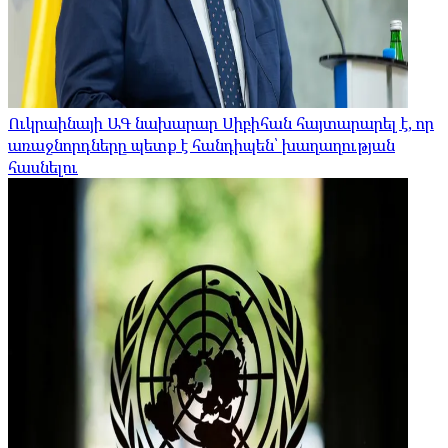
Ուկրաինայի ԱԳ նախարար Սիբիհան հայտարարել է, որ
առաջնորդները պետք է հանդիպեն՝ խաղաղության
հասնելու