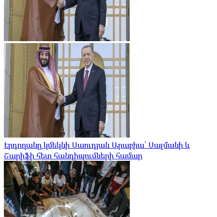
Էրդողանը կմեկնի Սաուդյան Արաբիա՝ Սալմանի և
Շարիֆի հետ հանդիպումների համար