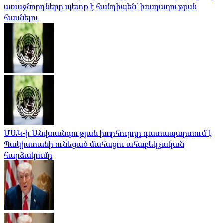
առաջնորդները պետք է հանդիպեն՝ խաղաղության
հասնելու
ՄԱԿ-ի Անվտանգության խորհուրդը դատապարտում է
Պակիստանի ունեցած մահացու ահաբեկչական
հարձակումը