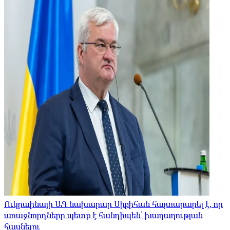
Ուկրաինայի ԱԳ նախարար Սիբիհան հայտարարել է, որ
առաջնորդները պետք է հանդիպեն՝ խաղաղության
հասնելու