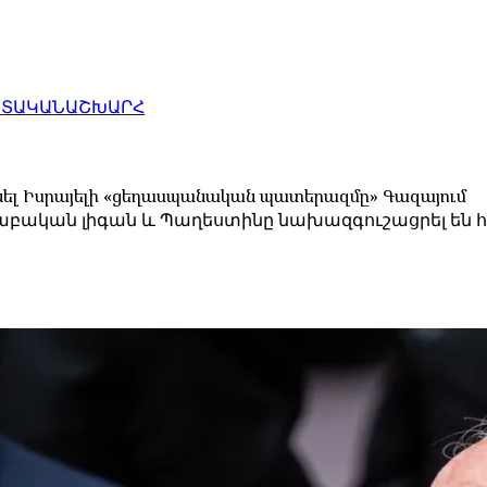
ԱՏԱԿԱՆ
ԱՇԽԱՐՀ
նել Իսրայելի «ցեղասպանական պատերազմը» Գազայում
աբական լիգան և Պաղեստինը նախազգուշացրել են հ