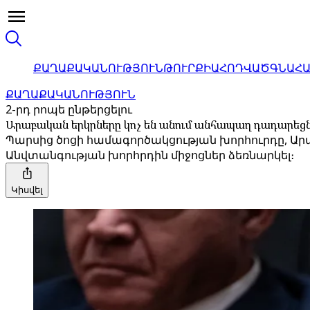
ՔԱՂԱՔԱԿԱՆՈՒԹՅՈՒՆ
ԹՈՒՐՔԻԱ
ՀՈԴՎԱԾ
ԳՆԱՀ
ՔԱՂԱՔԱԿԱՆՈՒԹՅՈՒՆ
2-րդ րոպե ընթերցելու
Արաբական երկրները կոչ են անում անհապաղ դադարեց
Պարսից ծոցի համագործակցության խորհուրդը, Ար
Անվտանգության խորհրդին միջոցներ ձեռնարկել։
Կիսվել