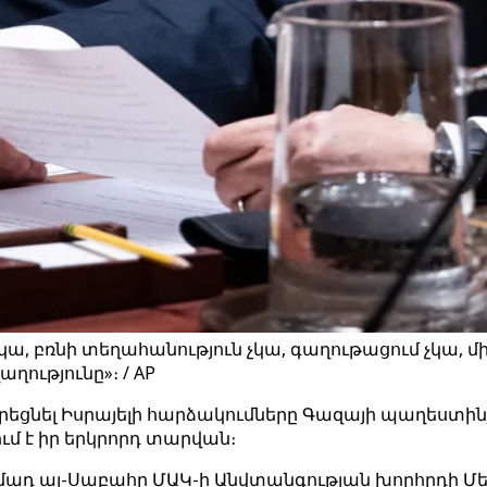
ն չկա, բռնի տեղահանություն չկա, գաղութացում չկա, 
ությունը»։ / AP
եցնել Իսրայելի հարձակումները Գազայի պաղեստինյ
մ է իր երկրորդ տարվան։
ադ ալ-Սաբահը ՄԱԿ-ի Անվտանգության խորհրդի Մեր