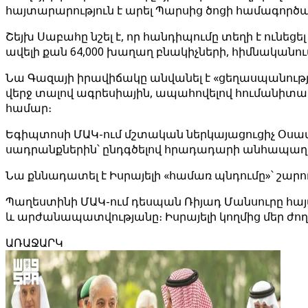
հայտարարություն է արել Պարսից ծոցի համագործա
Շեյխ Սաբահը նշել է, որ հանդիպումը տեղի է ունեց
ավելի քան 64,000 խաղաղ բնակիչների, հիմնականու
Նա Գազայի իրավիճակը անվանել է «ցեղասպանության 
վերջ տալով ագրեսիային, ապահովելով հումանիտար
համար։
Եգիպտոսի ՄԱԿ-ում մշտական ներկայացուցիչ Օսամա 
սադրանքներին՝ ընդգծելով հրադադարի անհապաղ 
Նա քննադատել է Իսրայելի «համառ պնդումը»՝ շար
Պաղեստինի ՄԱԿ-ում դեսպան Ռիյադ Մանսուրը հայտ
և արժանապատվությանը։ Իսրայելի կողմից մեր ժող
ԱՌԱՋԱՐԿ