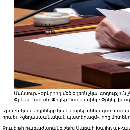
Մանսուր. «Երկրորդ մեծ եղեռն չկա, գողությու
Փրկեք Ղազան։ Փրկեք Պաղեստինը։ Փրկեք խաղաղ
Արաբական երկրները կոչ են արել անհապաղ դադար
որպես «ցեղասպանական պատերազմ», որը մոտենու
Քուվեյթի թագաժառանգ շեյխ Սաբահ Խալիդ ալ-Համ