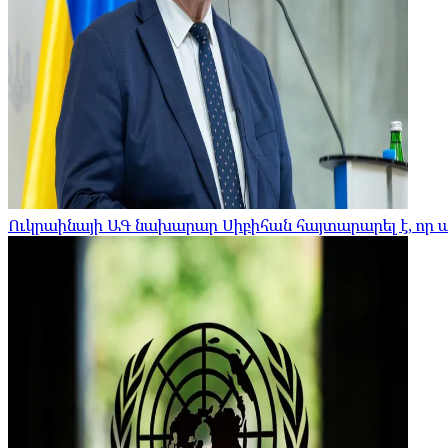
Ուկրաինայի ԱԳ նախարար Սիբիհան հայտարարել է, որ 