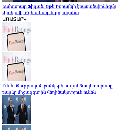
Նախարար Ֆիդան. Եթե Իսրայելի էքսպանսիոնիզմը
չկանխվի, ճգնաժամը կգլոբալանա
ԱՌԱՋԱՐԿ
Fitch. Թուրքական բանկերն ու գանձապետարանը
բարձր միջազգային հեղինակություն ունեն