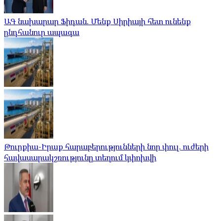
ԱԳ նախարար Ֆիդան. Մենք Սիրիայի հետ ունենք
ընդհանուր ապագա
Թուրքիա-Իրաք հարաբերությունների նոր փուլ. ուժերի
հավասարակշռությունը տեղում կփոխվի