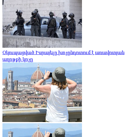
Օկուպացված Իսրայելը խոչընդոտում է առավոտյան
աղոթքի կոչը