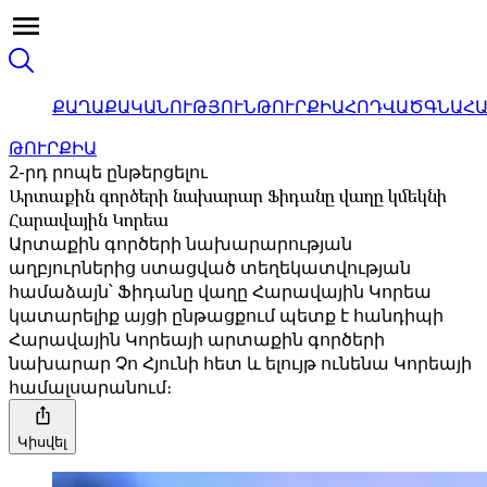
ՔԱՂԱՔԱԿԱՆՈՒԹՅՈՒՆ
ԹՈՒՐՔԻԱ
ՀՈԴՎԱԾ
ԳՆԱՀ
ԹՈՒՐՔԻԱ
2-րդ րոպե ընթերցելու
Արտաքին գործերի նախարար Ֆիդանը վաղը կմեկնի
Հարավային Կորեա
Արտաքին գործերի նախարարության
աղբյուրներից ստացված տեղեկատվության
համաձայն՝ Ֆիդանը վաղը Հարավային Կորեա
կատարելիք այցի ընթացքում պետք է հանդիպի
Հարավային Կորեայի արտաքին գործերի
նախարար Չո Հյունի հետ և ելույթ ունենա Կորեայի
համալսարանում։
Կիսվել