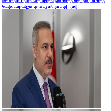
Թուրքիա-Իրաք հարաբերությունների նոր փուլ. ուժերի
հավասարակշռությունը տեղում կփոխվի