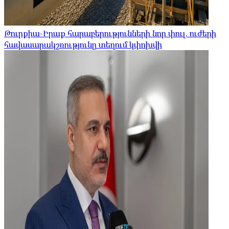
Թուրքիա-Իրաք հարաբերությունների նոր փուլ. ուժերի
հավասարակշռությունը տեղում կփոխվի