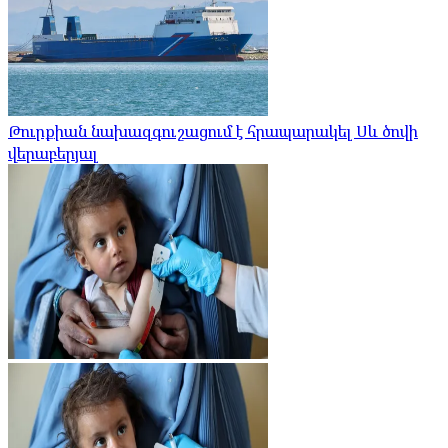
Թուրքիան նախազգուշացում է հրապարակել Սև ծովի
վերաբերյալ