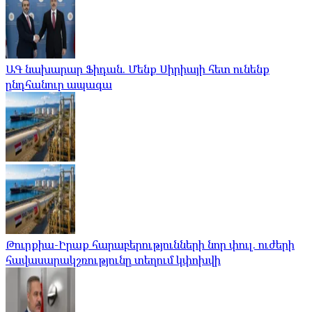
ԱԳ նախարար Ֆիդան. Մենք Սիրիայի հետ ունենք
ընդհանուր ապագա
Թուրքիա-Իրաք հարաբերությունների նոր փուլ. ուժերի
հավասարակշռությունը տեղում կփոխվի