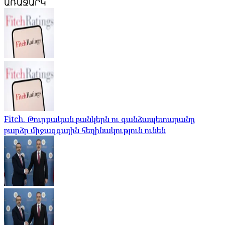
ԱՌԱՋԱՐԿ
Fitch. Թուրքական բանկերն ու գանձապետարանը
բարձր միջազգային հեղինակություն ունեն