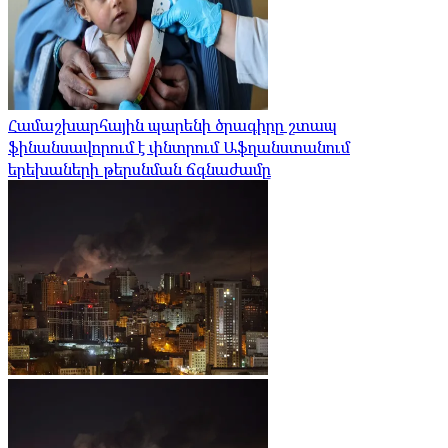
Համաշխարհային պարենի ծրագիրը շտապ
ֆինանսավորում է փնտրում Աֆղանստանում
երեխաների թերսնման ճգնաժամը