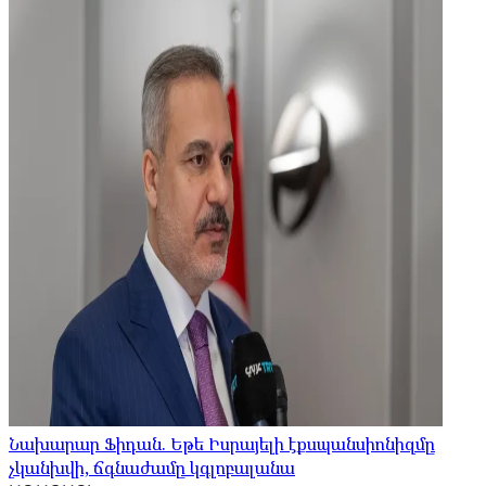
Նախարար Ֆիդան. Եթե Իսրայելի էքսպանսիոնիզմը
չկանխվի, ճգնաժամը կգլոբալանա