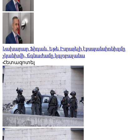
Նախարար Ֆիդան. Եթե Իսրայելի էքսպանսիոնիզմը
չկանխվի, ճգնաժամը կգլոբալանա
Հետազոտել