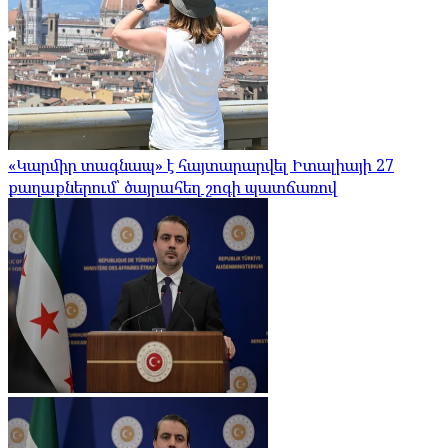
«Կարմիր տագնապ» է հայտարարվել Իտալիայի 27
քաղաքներում՝ ծայրահեղ շոգի պատճառով