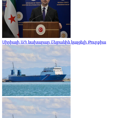
Սիրիայի ԱԳ նախարար Շեյբանին կայցելի Թուրքիա