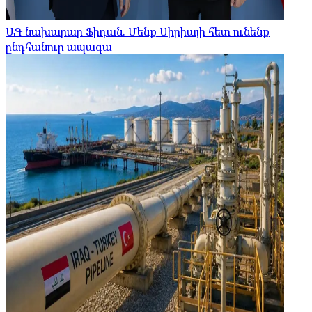
ԱԳ նախարար Ֆիդան. Մենք Սիրիայի հետ ունենք
ընդհանուր ապագա