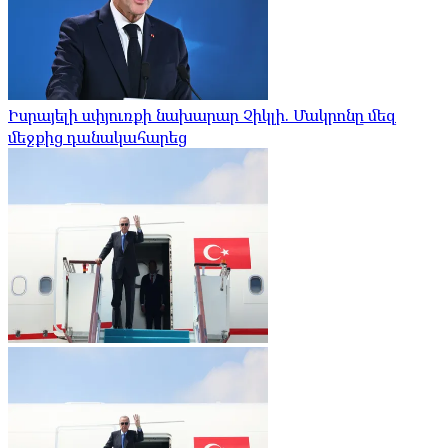
Իսրայելի սփյուռքի նախարար Չիկլի. Մակրոնը մեզ
մեջքից դանակահարեց