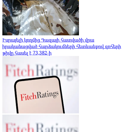
Իսրայելի կողմից Գազայի հատվածի վրա
իրականացված հարձակումների հետևանքով զոհերի
թիվը հասել է 73,382-ի