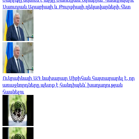
Սաուդյան Արաբիայի և Թուրքիայի ղեկավարների հետ
Ուկրաինայի ԱԳ նախարար Սիբիհան հայտարարել է, որ
առաջնորդները պետք է հանդիպեն՝ խաղաղության
հասնելու