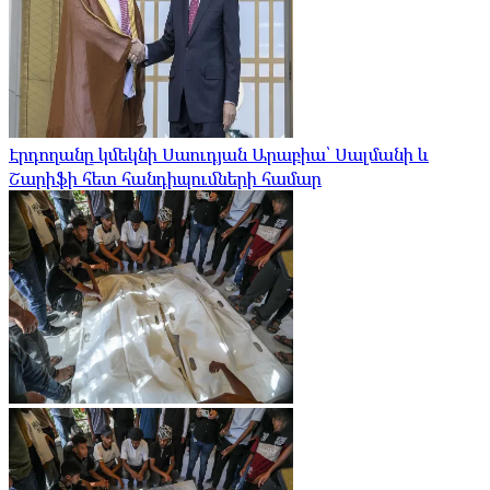
Էրդողանը կմեկնի Սաուդյան Արաբիա՝ Սալմանի և
Շարիֆի հետ հանդիպումների համար