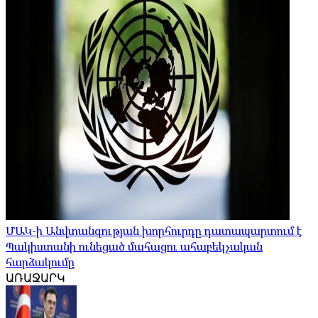
ՄԱԿ-ի Անվտանգության խորհուրդը դատապարտում է
Պակիստանի ունեցած մահացու ահաբեկչական
հարձակումը
ԱՌԱՋԱՐԿ