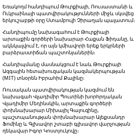
Եռակողմ հանդիպում Թուրքիայի, Ռուսաստանի և
Ուկրաինայի պատվիրակությունների միջև սկսվեց
երկուշաբթի օրը Ստամբուլի Չիրաղան պալատում։
Հանդիպումը նախագահում է Թուրքիայի
արտաքին գործերի նախարար Հաքան Ֆիդանը, և
ակնկալվում է, որ այն կմիավորի երեք երկրների
բարձրաստիճան պաշտոնյաներին։
Հանդիպմանը մասնակցում է նաև Թուրքիայի
Ազգային հետախուզական կազմակերպության
(MIT) տնօրեն Իբրահիմ Քալինը։
Ռուսական պատվիրակության կազմում են
նախագահ Վլադիմիր Պուտինի խորհրդական
Վլադիմիր Մեդինսկին, արտաքին գործերի
փոխնախարար Միխայիլ Գալուզինը,
պաշտպանության փոխնախարար Ալեքսանդր
Ֆոմինը և Գլխավոր շտաբի գլխավոր վարչության
ղեկավար Իգոր Կոստյուկովը։