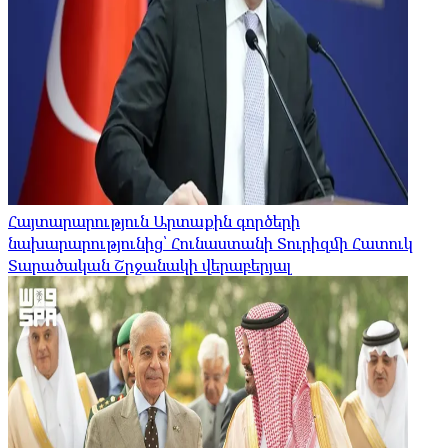
Հայտարարություն Արտաքին գործերի
նախարարությունից՝ Հունաստանի Տուրիզմի Հատուկ
Տարածական Շրջանակի վերաբերյալ