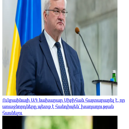
Ուկրաինայի ԱԳ նախարար Սիբիհան հայտարարել է, որ
առաջնորդները պետք է հանդիպեն՝ խաղաղության
հասնելու