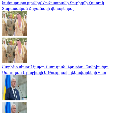
նախարարությունից՝ Հունաստանի Տուրիզմի Հատուկ
Տարածական Շրջանակի վերաբերյալ
Շարիֆը սկսում է այցը Սաուդյան Արաբիա՝ հանդիպելու
Սաուդյան Արաբիայի և Թուրքիայի ղեկավարների հետ