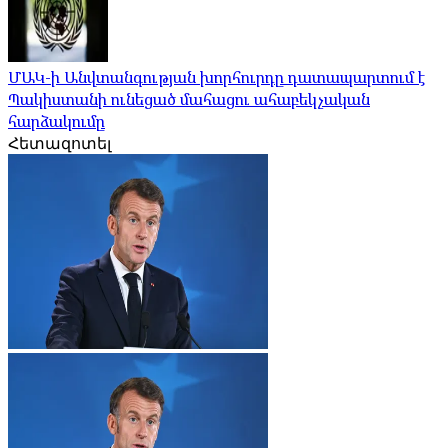
ՄԱԿ-ի Անվտանգության խորհուրդը դատապարտում է
Պակիստանի ունեցած մահացու ահաբեկչական
հարձակումը
Հետազոտել