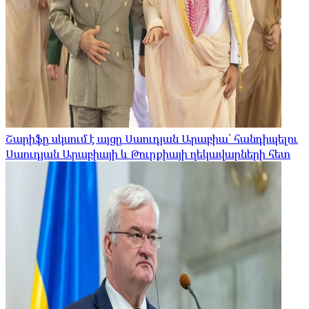
Շարիֆը սկսում է այցը Սաուդյան Արաբիա՝ հանդիպելու
Սաուդյան Արաբիայի և Թուրքիայի ղեկավարների հետ