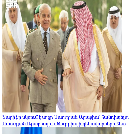
Շարիֆը սկսում է այցը Սաուդյան Արաբիա՝ հանդիպելու
Սաուդյան Արաբիայի և Թուրքիայի ղեկավարների հետ