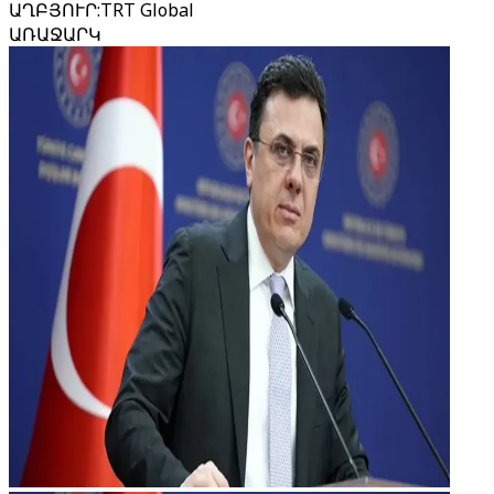
ԱՂԲՅՈՒՐ
:
TRT Global
ԱՌԱՋԱՐԿ