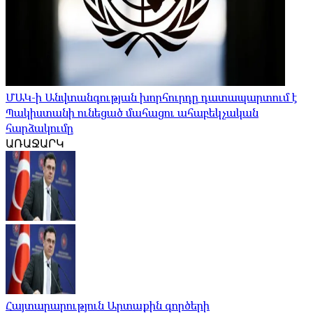
ՄԱԿ-ի Անվտանգության խորհուրդը դատապարտում է
Պակիստանի ունեցած մահացու ահաբեկչական
հարձակումը
ԱՌԱՋԱՐԿ
Հայտարարություն Արտաքին գործերի