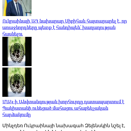
Ուկրաինայի ԱԳ նախարար Սիբիհան հայտարարել է, որ
առաջնորդները պետք է հանդիպեն՝ խաղաղության
հասնելու
ՄԱԿ-ի Անվտանգության խորհուրդը դատապարտում է
Պակիստանի ունեցած մահացու ահաբեկչական
հարձակումը
Մինչդեռ Ուկրաինայի նախագահ Զելենսկին նշել է,