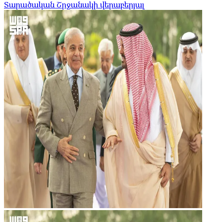
Տարածական Շրջանակի վերաբերյալ