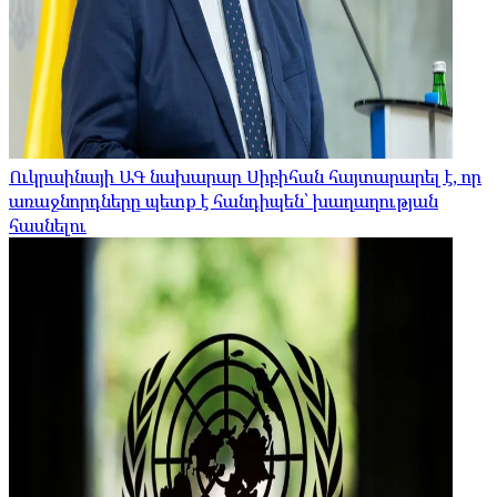
Ուկրաինայի ԱԳ նախարար Սիբիհան հայտարարել է, որ
առաջնորդները պետք է հանդիպեն՝ խաղաղության
հասնելու