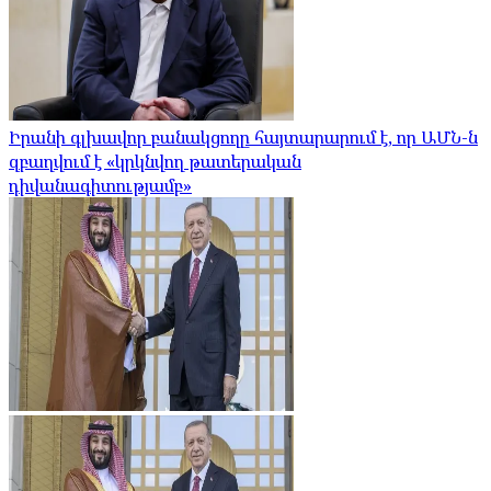
Իրանի գլխավոր բանակցողը հայտարարում է, որ ԱՄՆ-ն
զբաղվում է «կրկնվող թատերական
դիվանագիտությամբ»