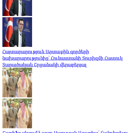
Հայտարարություն Արտաքին գործերի
նախարարությունից՝ Հունաստանի Տուրիզմի Հատուկ
Տարածական Շրջանակի վերաբերյալ
Շարիֆը սկսում է այցը Սաուդյան Արաբիա՝ հանդիպելու