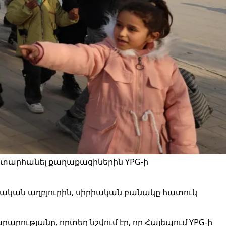
տարհանել քաղաքացիներին YPG-ի
մական աղբյուրին, սիրիական բանակը հատուկ
րությանը, որտեղ նշվում էր, որ Հալեպում YPG-ի