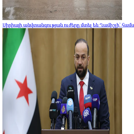
Սիրիայի անվտանգության ուժերը մտել են Ղամիշլի՝ հա