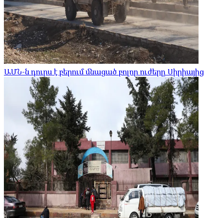
ԱՄՆ-ն դուրս է բերում մնացած բոլոր ուժերը Սիրիայից