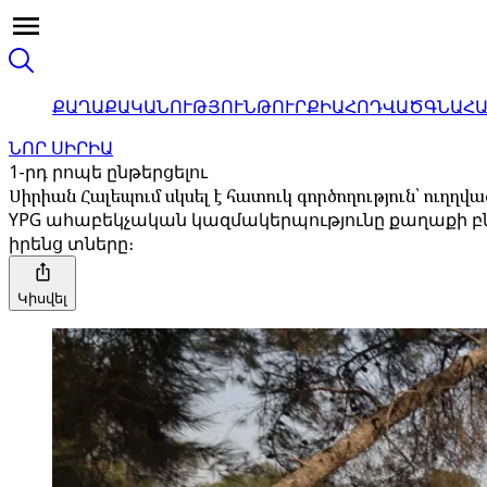
ՔԱՂԱՔԱԿԱՆՈՒԹՅՈՒՆ
ԹՈՒՐՔԻԱ
ՀՈԴՎԱԾ
ԳՆԱՀ
ՆՈՐ ՍԻՐԻԱ
1-րդ րոպե ընթերցելու
Սիրիան Հալեպում սկսել է հատուկ գործողություն՝ ուղ
YPG ահաբեկչական կազմակերպությունը քաղաքի բնա
իրենց տները։
Կիսվել