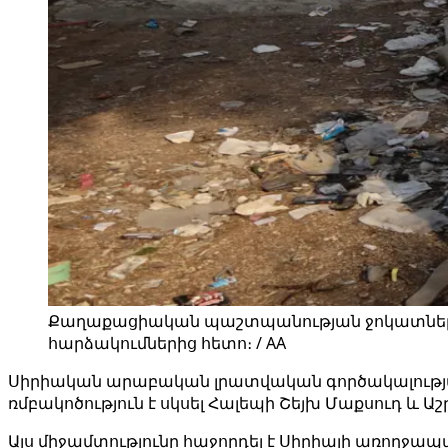
Քաղաքացիական պաշտպանության ջոկատները 
հարձակումներից հետո։ / AA
Սիրիական արաբական լրատվական գործակալության 
ռմբակոծություն է սկսել Հալեպի Շեյխ Մաքսուդ և 
Այս միջամտությունը հաջորդել է Սիրիայի առողջապ