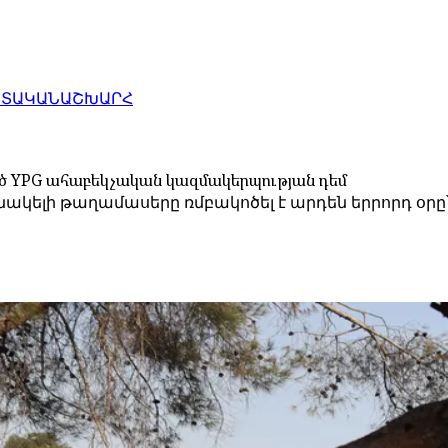
ԱՏԱԿԱՆ
ԱՇԽԱՐՀ
ղված YPG ահաբեկչական կազմակերպության դեմ
կելի թաղամասերը ռմբակոծել է արդեն երրորդ օրը՝