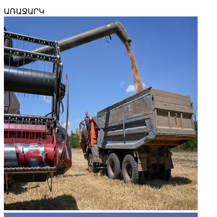
ԱՌԱՋԱՐԿ