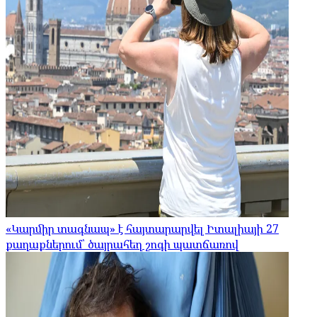
«Կարմիր տագնապ» է հայտարարվել Իտալիայի 27
քաղաքներում՝ ծայրահեղ շոգի պատճառով