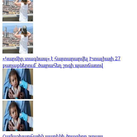
«Կարմիր տագնապ» է հայտարարվել Իտալիայի 27
քաղաքներում՝ ծայրահեղ շոգի պատճառով
Համաշխարհային պարենի ծրագիրը շտապ