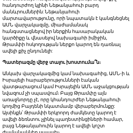
հանդուրժող կլինի Նեթանյահուի բարդ
մանևրումներին: Նեթանյահուի
մարտավարությունը, որի նպատակն է կանգնեցնել
ԱՄՆ վարչակազմը, միաժամանակ
հանգստացնելով իր ներքին հասարակական
կարծիքը և վնասելով նախագահի իմիջին,
Թրամփի հսկողության ներքո կարող են դառնալ
ավելի քիչ ընդունելի:
Պատերազմը վերջ տալու խոստումա՞ն։
Անկախ վարչակազմից կամ նախագահից, ԱՄՆ-ի և
Իսրայելի հարաբերությունների էական
վատթարացում կամ Իսրայելին ԱՄՆ աջակցության
նվազում չի սպասվում։ Բայց Թրամփը այն
առաջնորդը չէ, որը կհանդուրժեր Նեթանյահուի
կողմից Բայդենի նկատմամբ վերաբերմունքը:
Այսինքն՝ Թրամփի երկրորդ ժամկետը կարող է
ավելի ձեռնտու չլինել պաղեստինցիների համար,
բայց Նեթանյահուին կարող է ավելի կոշտ
ժամանակներ սպասել։