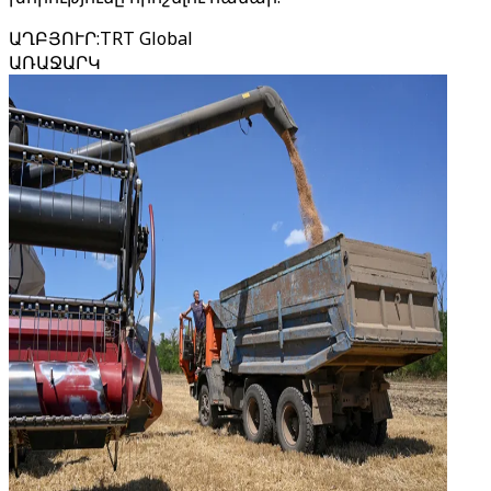
ԱՂԲՅՈՒՐ
:
TRT Global
ԱՌԱՋԱՐԿ