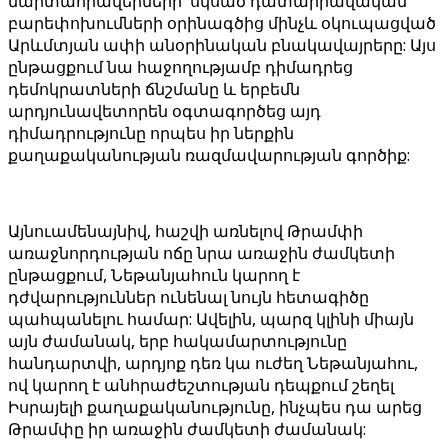
մարտահրավերների՝ սկսած դատաիրավական
բարեփոխումների օրինագծից մինչև օկուպացված
Արևմտյան ափի անօրինական բնակավայրերը: Այս
ընթացքում նա հաջողությամբ դիմադրեց
դեմոկրատների ճնշմանը և երբեմն
արդյունավետորեն օգտագործեց այդ
դիմադրությունը որպես իր ներքին
քաղաքականության ռազմավարության գործիք:
Այնուամենայնիվ, հաշվի առնելով Թրամփի
առաջնորդության ոճը նրա առաջին ժամկետի
ընթացքում, Նեթանյահուն կարող է
դժվարություններ ունենալ նույն հետագիծը
պահպանելու համար: Ավելին, պարզ կլինի միայն
այն ժամանակ, երբ հակամարտությունը
հանդարտվի, արդյոք դեռ կա ուժեղ Նեթանյահու,
ով կարող է անհրաժեշտության դեպքում շեղել
Իսրայելի քաղաքականությունը, ինչպես դա արեց
Թրամփը իր առաջին ժամկետի ժամանակ: