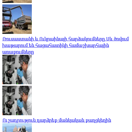
Ռուսաստանի և Ուկրաինայի հարձակումները Սև ծովում
խաթարում են հացահատիկի համաշխարհային
առաքումները
Ուշադրություն դարձրեք մանկական քաղցկեղին