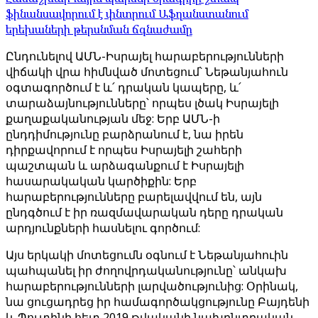
ֆինանսավորում է փնտրում Աֆղանստանում
երեխաների թերսնման ճգնաժամը
Ընդունելով ԱՄՆ-Իսրայել հարաբերությունների
վիճակի վրա հիմնված մոտեցում՝ Նեթանյահուն
օգտագործում է և՛ դրական կապերը, և՛
տարաձայնությունները՝ որպես լծակ Իսրայելի
քաղաքականության մեջ: Երբ ԱՄՆ-ի
ընդդիմությունը բարձրանում է, նա իրեն
դիրքավորում է որպես Իսրայելի շահերի
պաշտպան և արձագանքում է Իսրայելի
հասարակական կարծիքին: Երբ
հարաբերությունները բարելավվում են, այն
ընդգծում է իր ռազմավարական դերը դրական
արդյունքների հասնելու գործում:
Այս երկակի մոտեցումն օգնում է Նեթանյահուին
պահպանել իր ժողովրդականությունը՝ անկախ
հարաբերությունների լարվածությունից: Օրինակ,
նա ցուցադրեց իր համագործակցությունը Բայդենի
և Պուտինի հետ 2019 թվականի նախընտրական