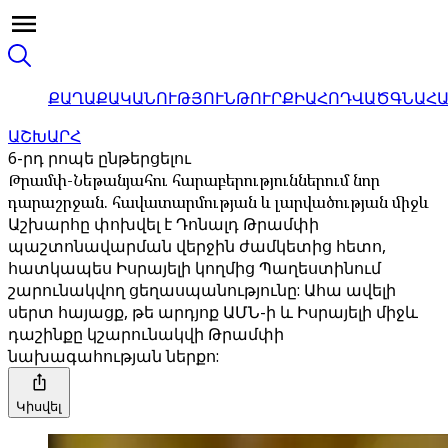
ՔԱՂԱՔԱԿԱՆՈՒԹՅՈՒՆ
ԹՈՒՐՔԻԱ
ՀՈԴՎԱԾ
ԳՆԱՀ
ԱՇԽԱՐՀ
6-րդ րոպե ընթերցելու
Թրամփ-Նեթանյահու հարաբերություններում նոր
դարաշրջան. հավատարմության և լարվածության միջև
Աշխարհը փոխվել է Դոնալդ Թրամփի
պաշտոնավարման վերջին ժամկետից հետո,
հատկապես Իսրայելի կողմից Պաղեստինում
շարունակվող ցեղասպանությունը: Ահա ավելի
սերտ հայացք, թե արդյոք ԱՄՆ-ի և Իսրայելի միջև
դաշինքը կշարունակվի Թրամփի
նախագահության ներքո:
Կիսվել