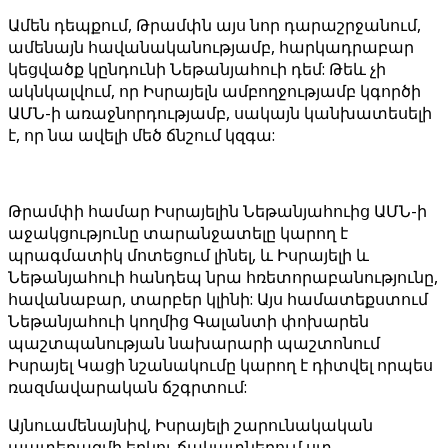
Ամեն դեպքում, Թրամփն այս նոր դարաշրջանում,
ամենայն հավանականությամբ, հարկադրաբար
կեցվածք կընդունի Նեթանյահուի դեմ: Թեև չի
ակնկալվում, որ Իսրայելն ամբողջությամբ կգործի
ԱՄՆ-ի առաջնորդությամբ, սակայն կանխատեսելի
է, որ նա ավելի մեծ ճնշում կզգա:
Թրամփի համար Իսրայելին Նեթանյահուից ԱՄՆ-ի
աջակցությունը տարանջատելը կարող է
պրագմատիկ մոտեցում լինել, և Իսրայելի և
Նեթանյահուի հանդեպ նրա հռետորաբանությունը,
հավանաբար, տարբեր կլինի: Այս համատեքստում
Նեթանյահուի կողմից Գալանտի փոխարեն
պաշտպանության նախարարի պաշտոնում
Իսրայել Կացի նշանակումը կարող է դիտվել որպես
ռազմավարական ճշգրտում:
Այնուամենայնիվ, Իսրայելի շարունակական
պատերազմի երկու ճակատներում ստ