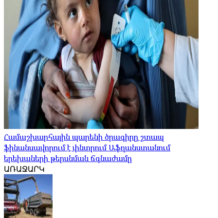
Համաշխարհային պարենի ծրագիրը շտապ
ֆինանսավորում է փնտրում Աֆղանստանում
երեխաների թերսնման ճգնաժամը
ԱՌԱՋԱՐԿ