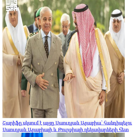
Շարիֆը սկսում է այցը Սաուդյան Արաբիա՝ հանդիպելու
Սաուդյան Արաբիայի և Թուրքիայի ղեկավարների հետ