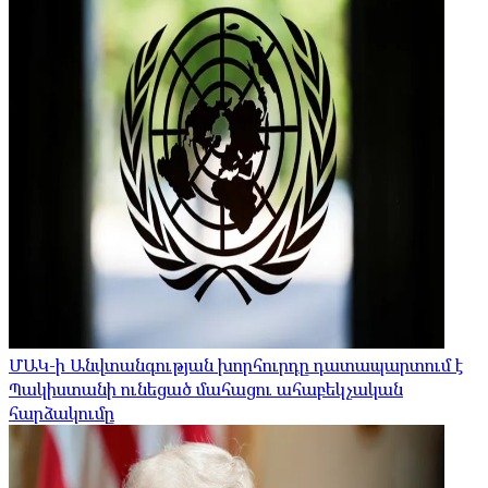
ՄԱԿ-ի Անվտանգության խորհուրդը դատապարտում է
Պակիստանի ունեցած մահացու ահաբեկչական
հարձակումը