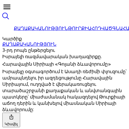
ՔԱՂԱՔԱԿԱՆՈՒԹՅՈՒՆ
ԹՈՒՐՔԻԱ
ՀՈԴՎԱԾ
ԳՆԱՀ
Կարծիք
ՔԱՂԱՔԱԿԱՆՈՒԹՅՈՒՆ
3-րդ րոպե ընթերցելու
Իսրայելի ռազմավարական խաղագիրքը.
Հարավային Սիրիայի «Գոլանի ձևավորումը»
Իսրայելը օգտագործում է Ասադի ռեժիմի փլուզումը՝
ամրապնդելու իր ազդեցությունը Հարավային
Սիրիայում, ուղղված է վերակառուցելու
տարածաշրջանի քաղաքական և անվտանգային
պատկերը՝ միաժամանակ հակազդելով Թուրքիայի
աճող դերին և կանխելով միասնական Սիրիայի
ձևավորումը:
Կիսվել