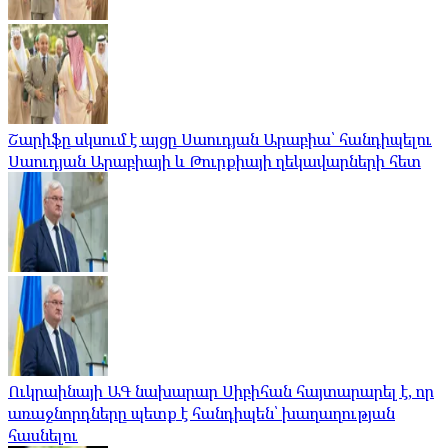
Շարիֆը սկսում է այցը Սաուդյան Արաբիա՝ հանդիպելու
Սաուդյան Արաբիայի և Թուրքիայի ղեկավարների հետ
Ուկրաինայի ԱԳ նախարար Սիբիհան հայտարարել է, որ
առաջնորդները պետք է հանդիպեն՝ խաղաղության
հասնելու