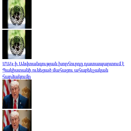
ՄԱԿ-ի Անվտանգության խորհուրդը դատապարտում է
Պակիստանի ունեցած մահացու ահաբեկչական
հարձակումը