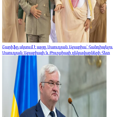
Շարիֆը սկսում է այցը Սաուդյան Արաբիա՝ հանդիպելու
Սաուդյան Արաբիայի և Թուրքիայի ղեկավարների հետ