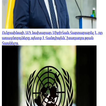
Ուկրաինայի ԱԳ նախարար Սիբիհան հայտարարել է, որ
առաջնորդները պետք է հանդիպեն՝ խաղաղության
հասնելու