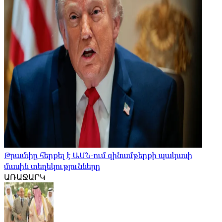
Թրամփը հերքել է ԱՄՆ-ում զինամթերքի պակասի
մասին տեղեկությունները
ԱՌԱՋԱՐԿ