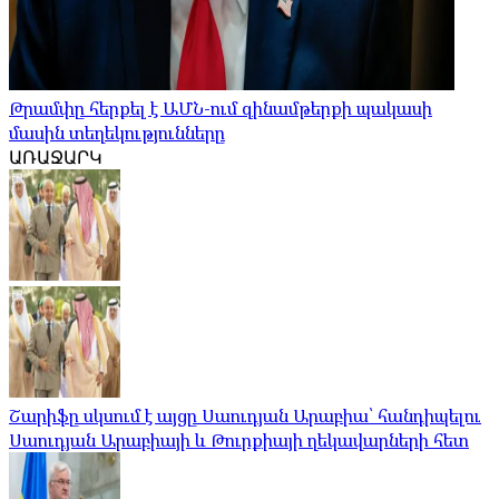
Թրամփը հերքել է ԱՄՆ-ում զինամթերքի պակասի
մասին տեղեկությունները
ԱՌԱՋԱՐԿ
Շարիֆը սկսում է այցը Սաուդյան Արաբիա՝ հանդիպելու
Սաուդյան Արաբիայի և Թուրքիայի ղեկավարների հետ