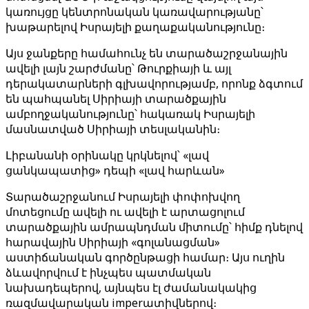
կառույցը կենտրոնական կառավարությանը՝
խաթարելով Իսրայելի քաղաքականությունը։
Այս ջանքերը համահունչ են տարածաշրջանային
ավելի լայն շարժմանը՝ Թուրքիայի և այլ
դերակատարների գլխավորությամբ, որոնք ձգտում
են պահպանել Սիրիայի տարածքային
ամբողջականությունը՝ հակառակ Իսրայելի
մասնատված Սիրիայի տեսլականին։
Լիբանանի օրինակը կրկնելով՝ «լավ
ցանկապատից» դեպի «լավ հարևան»
Տարածաշրջանում Իսրայելի փոփոխվող
մոտեցումը ավելի ու ավելի է արտացոլում
տարածքային ամրապնդման միտումը՝ հիմք դնելով
հարավային Սիրիայի «գոլանացման»
աստիճանական գործընթացի համար։ Այս ուղին
ձևավորվում է ինչպես պատմական
նախադեպերով, այնպես էլ ժամանակակից
ռազմավարական imperատիվներով։