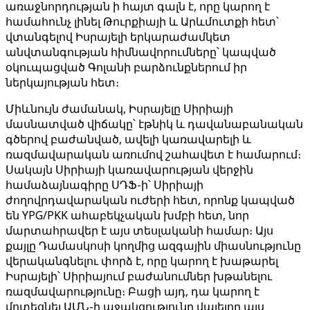
առաջնորդության ի հայտ գալն է, որը կարող է
համահունչ լինել Թուրքիայի և Արևմուտքի հետ՝
վտանգելով Իսրայելի երկարաժամկետ
անվտանգության հիմնավորումները՝ կապված
օկուպացված Գոլանի բարձունքներում իր
ներկայության հետ։
Միևնույն ժամանակ, Իսրայելը Սիրիայի
մասնատված վիճակը՝ էթնիկ և դավանաբանական
գծերով բաժանված, ավելի կառավարելի և
ռազմավարական առումով շահավետ է համարում։
Սակայն Սիրիայի կառավարության վերջին
համաձայնագիրը ՍԴՖ-ի՝ Սիրիայի
ժողովրդավարական ուժերի հետ, որոնք կապված
են YPG/PKK ահաբեկչական խմբի հետ, նոր
մարտահրավեր է այս տեսլականի համար։ Այս
քայլը Դամասկոսի կողմից ազգային միասնությունը
վերականգնելու փորձ է, որը կարող է խաթարել
Իսրայելի՝ Սիրիայում բաժանումներ խթանելու
ռազմավարությունը։ Բացի այդ, դա կարող է
մոտեցնել ԱՄՆ-ի աջակցությունը վայելող այս