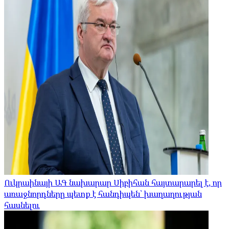
Ուկրաինայի ԱԳ նախարար Սիբիհան հայտարարել է, որ
առաջնորդները պետք է հանդիպեն՝ խաղաղության
հասնելու