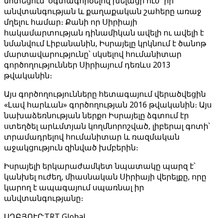
մոտեցում՝ օգտագործելով խելացի ուժ՝ իր
անվտանգության և քաղաքական շահերը առաջ
մղելու համար։ Քանի որ Սիրիայի
հակամարտության դինամիկան ավելի ու ավելի է
նմանվում Լիբանանին, Իսրայելը կրկնում է ծանոթ
մարտավարությունը՝ սկսելով հումանիտար
գործողություններ Սիրիայում դեռևս 2013
թվականին։
Այս գործողությունները հետագայում վերածվեցին
«Լավ հարևան» գործողության 2016 թվականին։ Այս
նախաձեռնության ներքո Իսրայելը ձգտում էր
ստեղծել արևմտյան կողմնորոշված, լիբերալ գոտի՝
տրամադրելով հումանիտար և ռազմական
աջակցություն զինված խմբերին։
Իսրայելի երկարաժամկետ նպատակը պարզ է՝
կանխել ուժեղ, միասնական Սիրիայի վերելքը, որը
կարող է ապագայում սպառնալ իր
անվտանգությանը։
ԱՂԲՅՈՒՐ
:
TRT Global