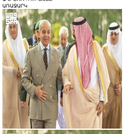
ԱՌԱՋԱՐԿ