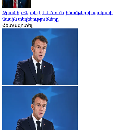
Թրամփը հերքել է ԱՄՆ-ում զինամթերքի պակասի
մասին տեղեկությունները
Հետազոտել