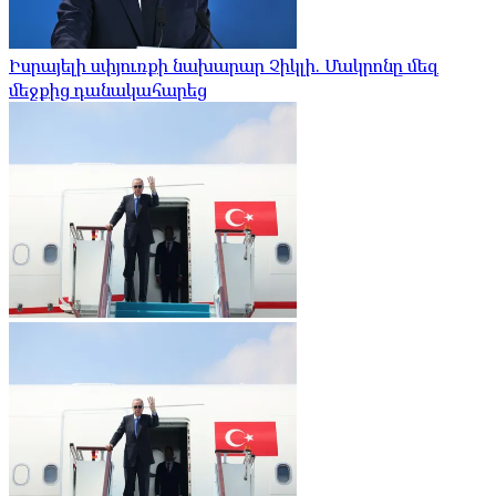
Իսրայելի սփյուռքի նախարար Չիկլի. Մակրոնը մեզ
մեջքից դանակահարեց