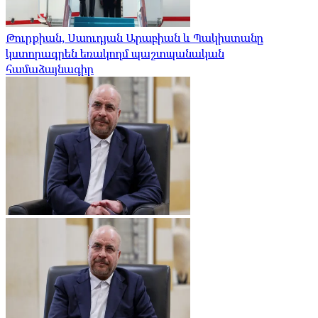
Թուրքիան, Սաուդյան Արաբիան և Պակիստանը
կստորագրեն եռակողմ պաշտպանական
համաձայնագիր