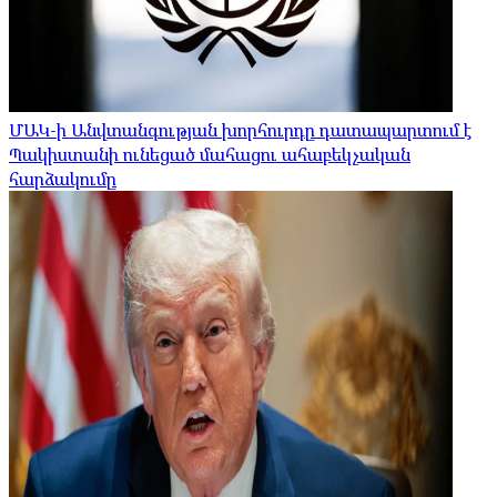
ՄԱԿ-ի Անվտանգության խորհուրդը դատապարտում է
Պակիստանի ունեցած մահացու ահաբեկչական
հարձակումը