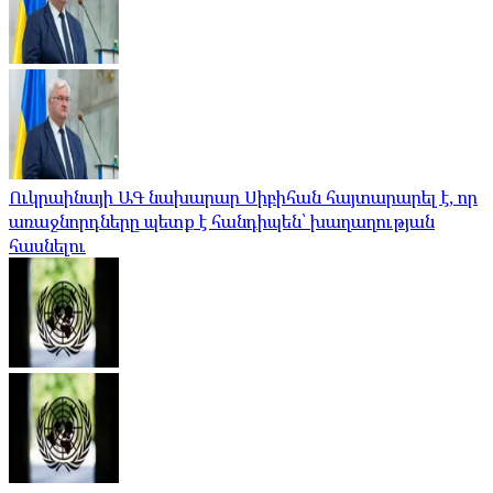
Ուկրաինայի ԱԳ նախարար Սիբիհան հայտարարել է, որ
առաջնորդները պետք է հանդիպեն՝ խաղաղության
հասնելու