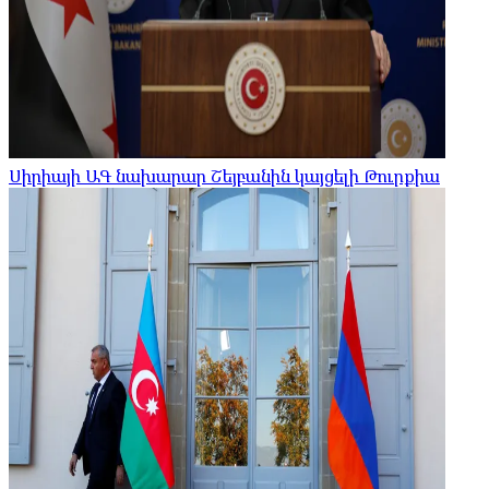
Սիրիայի ԱԳ նախարար Շեյբանին կայցելի Թուրքիա