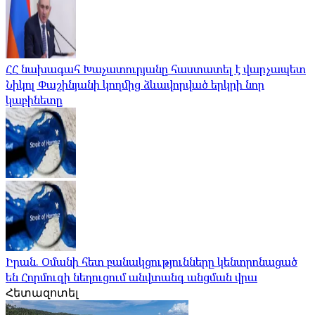
ՀՀ նախագահ Խաչատուրյանը հաստատել է վարչապետ
Նիկոլ Փաշինյանի կողմից ձևավորված երկրի նոր
կաբինետը
Իրան. Օմանի հետ բանակցությունները կենտրոնացած
են Հորմուզի նեղուցում անվտանգ անցման վրա
Հետազոտել