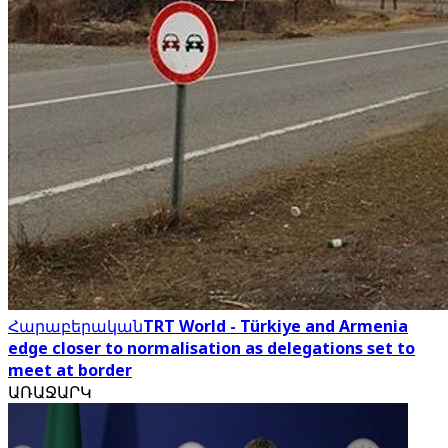
Հարաբերական
TRT World - Türkiye and Armenia
edge closer to normalisation as delegations set to
meet at border
ԱՌԱՋԱՐԿ