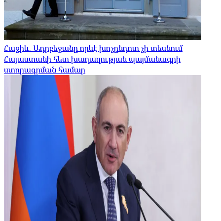
Հաջիև. Ադրբեջանը որևէ խոչընդոտ չի տեսնում
Հայաստանի հետ խաղաղության պայմանագրի
ստորագրման համար