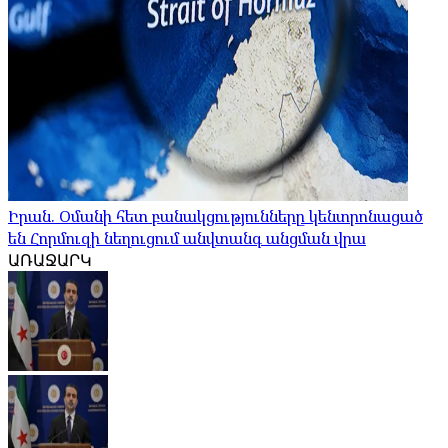
Իրան. Օմանի հետ բանակցությունները կենտրոնացած
են Հորմուզի նեղուցում անվտանգ անցման վրա
ԱՌԱՋԱՐԿ