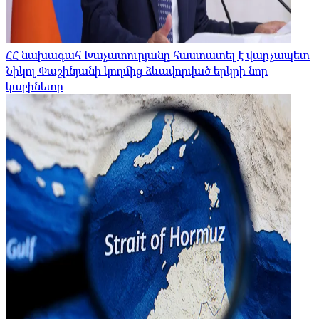
ՀՀ նախագահ Խաչատուրյանը հաստատել է վարչապետ
Նիկոլ Փաշինյանի կողմից ձևավորված երկրի նոր
կաբինետը