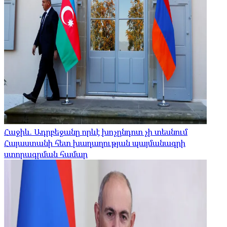
Հաջիև. Ադրբեջանը որևէ խոչընդոտ չի տեսնում
Հայաստանի հետ խաղաղության պայմանագրի
ստորագրման համար