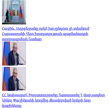
Հաջիև. Ադրբեջանը որևէ խոչընդոտ չի տեսնում
Հայաստանի հետ խաղաղության պայմանագրի
ստորագրման համար
ՀՀ նախագահ Խաչատուրյանը հաստատել է վարչապետ
Նիկոլ Փաշինյանի կողմից ձևավորված երկրի նոր
կաբինետը