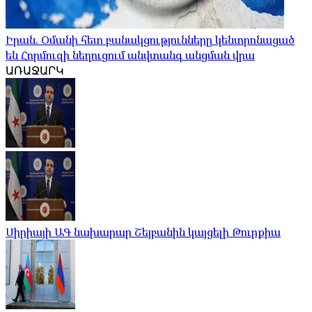
Իրան. Օմանի հետ բանակցությունները կենտրոնացած
են Հորմուզի նեղուցում անվտանգ անցման վրա
ԱՌԱՋԱՐԿ
Սիրիայի ԱԳ նախարար Շեյբանին կայցելի Թուրքիա