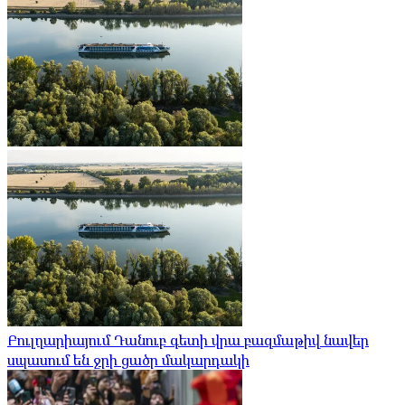
Բուլղարիայում Դանուբ գետի վրա բազմաթիվ նավեր
սպասում են ջրի ցածր մակարդակի