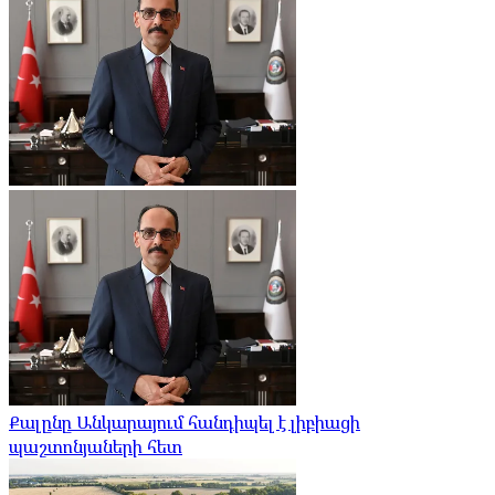
Քալընը Անկարայում հանդիպել է լիբիացի
պաշտոնյաների հետ