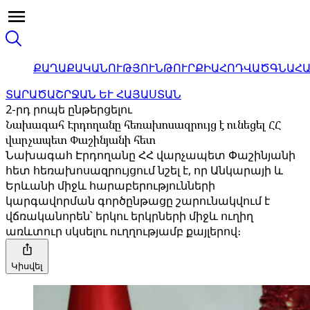
ՔԱՂԱՔԱԿԱՆՈՒԹՅՈՒՆ
ԹՈՒՐՔԻԱ
ՀՈԴՎԱԾ
ԳՆԱՀ
ՏԱՐԱԾԱՇՐՋԱՆ ԵՒ ՀԱՅԱՍՏԱՆ
2-րդ րոպե ընթերցելու
Նախագահ Էրդողանը հեռախոսազրույց է ունեցել ՀՀ
վարչապետ Փաշինյանի հետ
Նախագահ Էրդողանը ՀՀ վարչապետ Փաշինյանի
հետ հեռախոսազրույցում նշել է, որ Անկարայի և
Երևանի միջև հարաբերությունների
կարգավորման գործընթացը շարունակվում է
վճռականորեն՝ երկու երկրների միջև ուղիղ
առևտուր սկսելու ուղղությամբ քայլերով։
Կիսվել