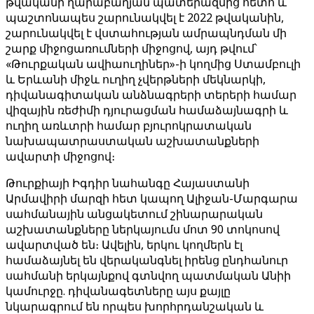
թվականի ղարաբաղյան պատերազմից հետո և
պաշտոնապես շարունակվել է 2022 թվականին,
շարունակվել է վստահության ամրապնդման մի
շարք միջոցառումների միջոցով, այդ թվում՝
«Թուրքական ավիաուղիներ»-ի կողմից Ստամբուլի
և Երևանի միջև ուղիղ չվերթների մեկնարկի,
դիվանագիտական ​​անձնագրերի տերերի համար
վիզային ռեժիմի դյուրացման համաձայնագրի և
ուղիղ առևտրի համար բյուրոկրատական ​​
նախապատրաստական ​​աշխատանքների
ավարտի միջոցով։
Թուրքիայի Իգդիր նահանգը Հայաստանի
Արմավիրի մարզի հետ կապող Ալիջան-Մարգարա
սահմանային անցակետում շինարարական
աշխատանքները ներկայումս մոտ 90 տոկոսով
ավարտված են։ Ավելին, երկու կողմերն էլ
համաձայնել են վերականգնել իրենց ընդհանուր
սահմանի երկայնքով գտնվող պատմական Անիի
կամուրջը. դիվանագետները այս քայլը
նկարագրում են որպես խորհրդանշական և