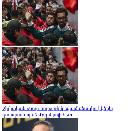
Չիլիական «Կոլո Կոլո» թիմը պայմանագիր է կնքել
դարպասապահ Վոզինյայի հետ