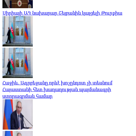
Սիրիայի ԱԳ նախարար Շեյբանին կայցելի Թուրքիա
Հաջիև. Ադրբեջանը որևէ խոչընդոտ չի տեսնում
Հայաստանի հետ խաղաղության պայմանագրի
ստորագրման համար