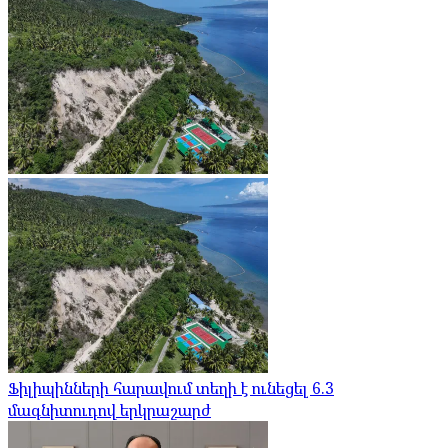
Ֆիլիպինների հարավում տեղի է ունեցել 6.3
մագնիտուդով երկրաշարժ