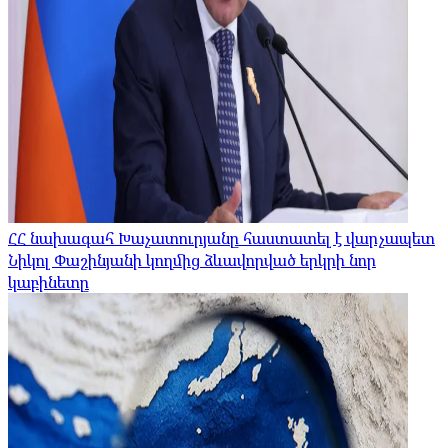
ՀՀ նախագահ Խաչատուրյանը հաստատել է վարչապետ
Նիկոլ Փաշինյանի կողմից ձևավորված երկրի նոր
կաբինետը