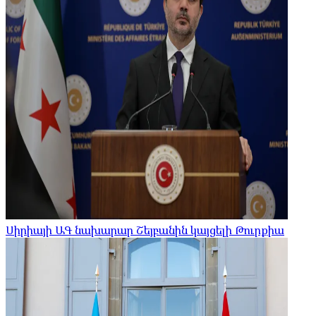
Սիրիայի ԱԳ նախարար Շեյբանին կայցելի Թուրքիա