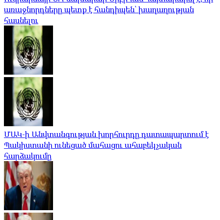
առաջնորդները պետք է հանդիպեն՝ խաղաղության
հասնելու
ՄԱԿ-ի Անվտանգության խորհուրդը դատապարտում է
Պակիստանի ունեցած մահացու ահաբեկչական
հարձակումը