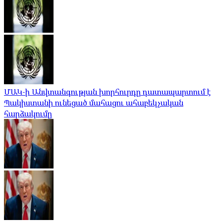
ՄԱԿ-ի Անվտանգության խորհուրդը դատապարտում է
Պակիստանի ունեցած մահացու ահաբեկչական
հարձակումը