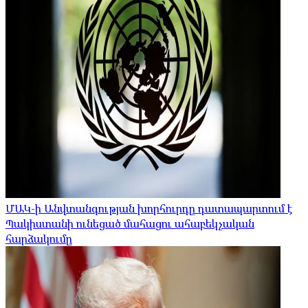
ՄԱԿ-ի Անվտանգության խորհուրդը դատապարտում է
Պակիստանի ունեցած մահացու ահաբեկչական
հարձակումը