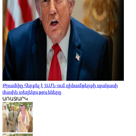
Թրամփը հերքել է ԱՄՆ-ում զինամթերքի պակասի
մասին տեղեկությունները
ԱՌԱՋԱՐԿ