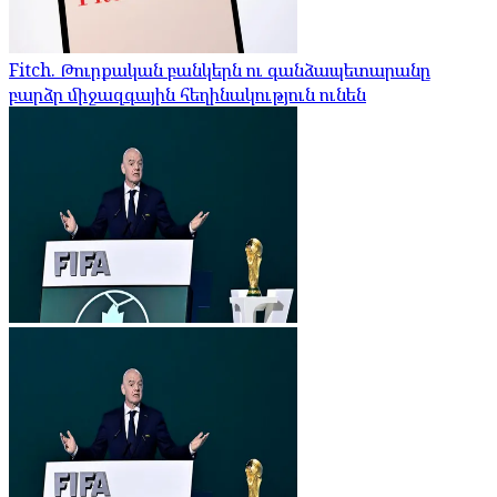
Fitch. Թուրքական բանկերն ու գանձապետարանը
բարձր միջազգային հեղինակություն ունեն