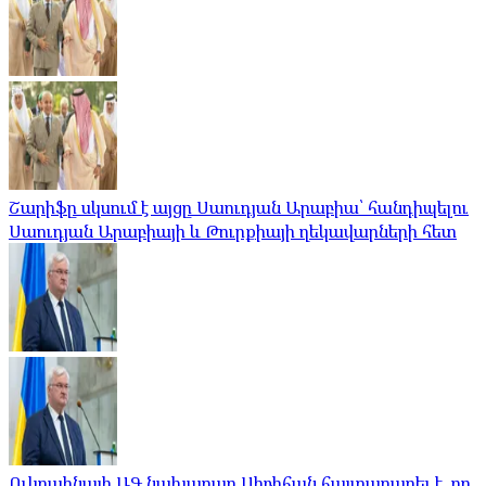
Շարիֆը սկսում է այցը Սաուդյան Արաբիա՝ հանդիպելու
Սաուդյան Արաբիայի և Թուրքիայի ղեկավարների հետ
Ուկրաինայի ԱԳ նախարար Սիբիհան հայտարարել է, որ