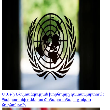
ՄԱԿ-ի Անվտանգության խորհուրդը դատապարտում է
Պակիստանի ունեցած մահացու ահաբեկչական
հարձակումը