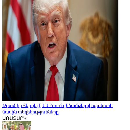
Թրամփը հերքել է ԱՄՆ-ում զինամթերքի պակասի
մասին տեղեկությունները
ԱՌԱՋԱՐԿ