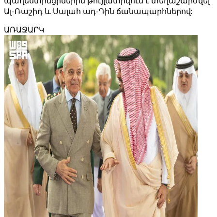
պաղեստինցիներին թույլատրվում է տեղաշարժվել
Ալ-Ռաշիդ և Սալահ ադ-Դին ճանապարհներով:
ԱՌԱՋԱՐԿ