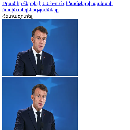
Թրամփը հերքել է ԱՄՆ-ում զինամթերքի պակասի
մասին տեղեկությունները
Հետազոտել