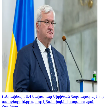
Ուկրաինայի ԱԳ նախարար Սիբիհան հայտարարել է, որ
առաջնորդները պետք է հանդիպեն՝ խաղաղության
հասնելու