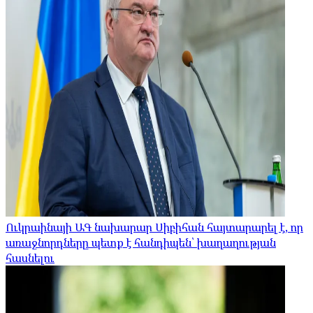
Ուկրաինայի ԱԳ նախարար Սիբիհան հայտարարել է, որ
առաջնորդները պետք է հանդիպեն՝ խաղաղության
հասնելու