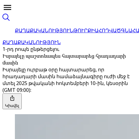
ՔԱՂԱՔԱԿԱՆՈՒԹՅՈՒՆ
ԹՈՒՐՔԻԱ
ՀՈԴՎԱԾ
ԳՆԱՀ
ՔԱՂԱՔԱԿԱՆՈՒԹՅՈՒՆ
1-րդ րոպե ընթերցելու
Իսրայելը պաշտոնապես հայտարարեց հրադադարի
մասին
Իսրայելը ուրբաթ օրը հայտարարեց, որ
հրադադարի մասին համաձայնագիրը ուժի մեջ է
մտել 2025 թվականի հոկտեմբերի 10-ին, կեսօրին
(GMT 09:00):
Կիսվել