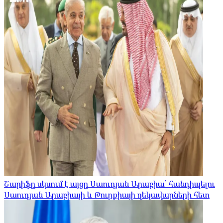
Շարիֆը սկսում է այցը Սաուդյան Արաբիա՝ հանդիպելու
Սաուդյան Արաբիայի և Թուրքիայի ղեկավարների հետ