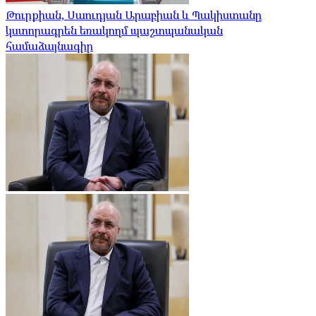
Թուրքիան, Սաուդյան Արաբիան և Պակիստանը
կստորագրեն եռակողմ պաշտպանական
համաձայնագիր