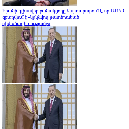
Իրանի գլխավոր բանակցողը հայտարարում է, որ ԱՄՆ-ն
զբաղվում է «կրկնվող թատերական
դիվանագիտությամբ»