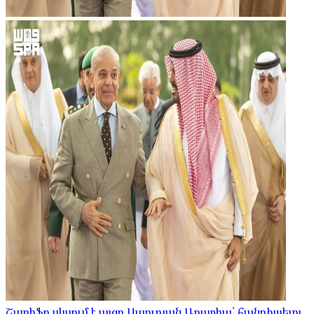
Շարիֆը սկսում է այցը Սաուդյան Արաբիա՝ հանդիպելու