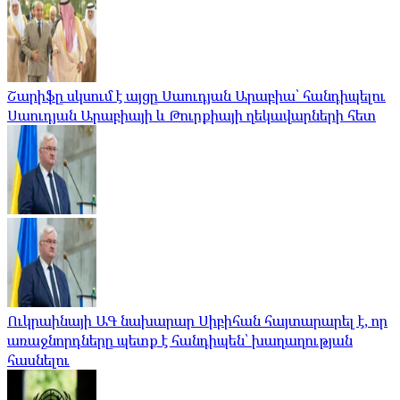
Շարիֆը սկսում է այցը Սաուդյան Արաբիա՝ հանդիպելու
Սաուդյան Արաբիայի և Թուրքիայի ղեկավարների հետ
Ուկրաինայի ԱԳ նախարար Սիբիհան հայտարարել է, որ
առաջնորդները պետք է հանդիպեն՝ խաղաղության
հասնելու