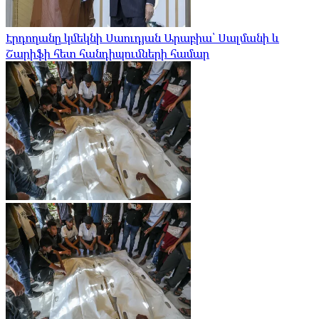
Էրդողանը կմեկնի Սաուդյան Արաբիա՝ Սալմանի և
Շարիֆի հետ հանդիպումների համար