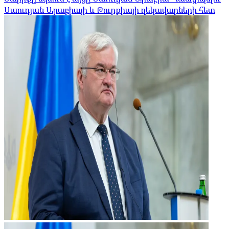
Սաուդյան Արաբիայի և Թուրքիայի ղեկավարների հետ