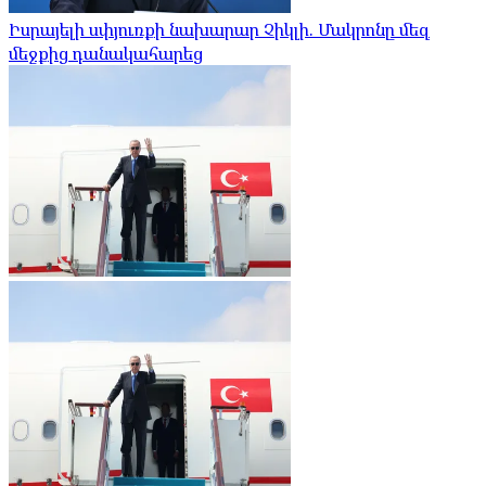
Իսրայելի սփյուռքի նախարար Չիկլի. Մակրոնը մեզ
մեջքից դանակահարեց