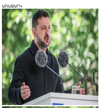
ԱՌԱՋԱՐԿ