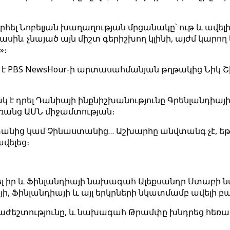
չշնորհել Նոբելյան խաղաղության մրցանակը՝ ութ և ավ
ին. չնայած այն միշտ գերիշխող կլինի, այժմ կարող ե
»։
 PBS NewsHour-ի արտասահմանյան թղթակից Նիկ Շիֆ
է դրել Դանիայի ինքնիշխանությունը Գրենլանդիայի 
անց ԱՄՆ միջամտության։
անից կամ Չինաստանից… Աշխարհը անվտանգ չէ, եթե
վելեց։
ղել իր և Ֆինլանդիայի նախագահ Ալեքսանդր Ստաբի 
յի, Ֆինլանդիայի և այլ երկրների նկատմամբ ավելի 
րաժեշտությունը, և նախագահ Թրամփը խնդրեց հեռա