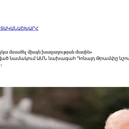
ԱՏԱԿԱՆ
ԱՇԽԱՐՀ
չկա մտածել միայն խաղաղության մասին»
ծ նամակում ԱՄՆ նախագահ Դոնալդ Թրամփը նշում է, 
։