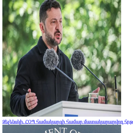
Զելենսկի. ՀՕՊ համակարգի համար մատակարարվող հրթ