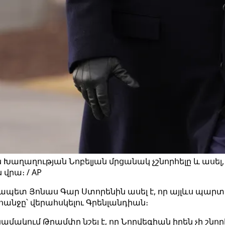
 Խաղաղության Նոբելյան մրցանակ չշնորհելը և ասել,
վրա։ / AP
ետ Յոնաս Գար Ստորենին ասել է, որ այլևս պարտա
նջը՝ վերահսկելու Գրենլանդիան։
ակում Թրամփը նշել է, որ Նորվեգիան իրեն չի շնորհ