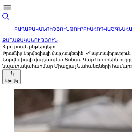
ՔԱՂԱՔԱԿԱՆՈՒԹՅՈՒՆ
ԹՈՒՐՔԻԱ
ՀՈԴՎԱԾ
ԳՆԱՀ
ՔԱՂԱՔԱԿԱՆՈՒԹՅՈՒՆ
3-րդ րոպե ընթերցելու
Թրամփը Նորվեգիայի վարչապետին. «Պարտավորություն 
Նորվեգիայի վարչապետ Յոնաս Գար Ստորեին ուղղվա
նպատակահարմար Միացյալ Նահանգների համար»
Կիսվել