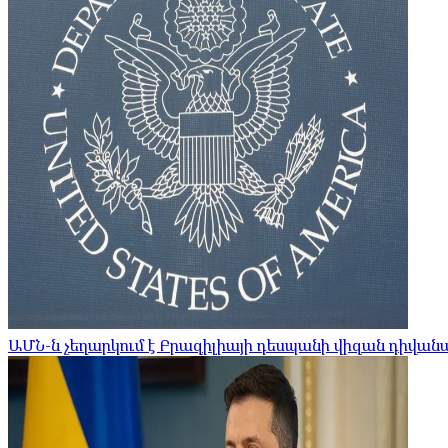
ԱՄՆ-ն չեղարկում է Բրազիլիայի դեսպանի վիզան դիվա