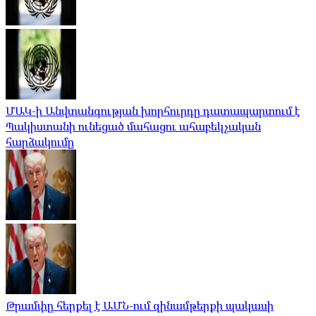
ՄԱԿ-ի Անվտանգության խորհուրդը դատապարտում է
Պակիստանի ունեցած մահացու ահաբեկչական
հարձակումը
Թրամփը հերքել է ԱՄՆ-ում զինամթերքի պակասի