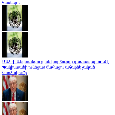
հասնելու
ՄԱԿ-ի Անվտանգության խորհուրդը դատապարտում է
Պակիստանի ունեցած մահացու ահաբեկչական
հարձակումը