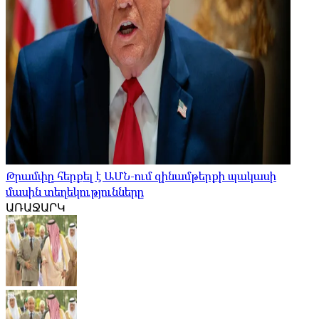
Թրամփը հերքել է ԱՄՆ-ում զինամթերքի պակասի
մասին տեղեկությունները
ԱՌԱՋԱՐԿ