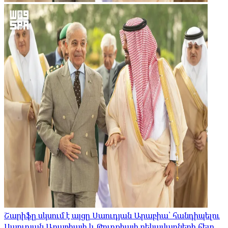
Շարիֆը սկսում է այցը Սաուդյան Արաբիա՝ հանդիպելու
Սաուդյան Արաբիայի և Թուրքիայի ղեկավարների հետ