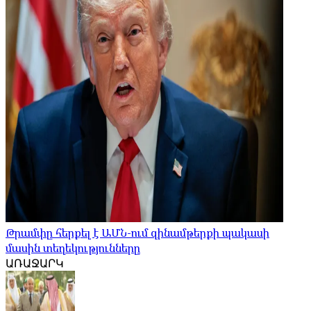
Թրամփը հերքել է ԱՄՆ-ում զինամթերքի պակասի
մասին տեղեկությունները
ԱՌԱՋԱՐԿ