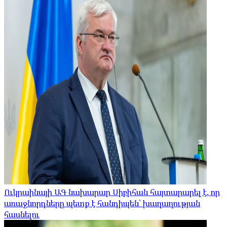
Ուկրաինայի ԱԳ նախարար Սիբիհան հայտարարել է, որ
առաջնորդները պետք է հանդիպեն՝ խաղաղության
հասնելու