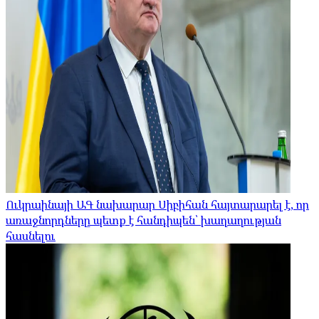
Ուկրաինայի ԱԳ նախարար Սիբիհան հայտարարել է, որ
առաջնորդները պետք է հանդիպեն՝ խաղաղության
հասնելու