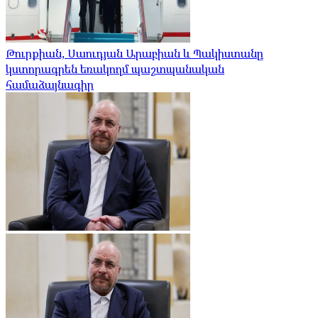
Թուրքիան, Սաուդյան Արաբիան և Պակիստանը
կստորագրեն եռակողմ պաշտպանական
համաձայնագիր