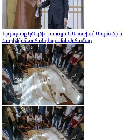
Էրդողանը կմեկնի Սաուդյան Արաբիա՝ Սալմանի և
Շարիֆի հետ հանդիպումների համար