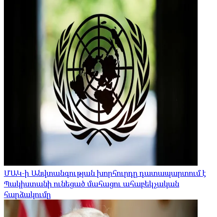
ՄԱԿ-ի Անվտանգության խորհուրդը դատապարտում է
Պակիստանի ունեցած մահացու ահաբեկչական
հարձակումը