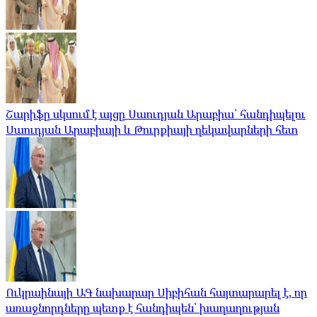
Շարիֆը սկսում է այցը Սաուդյան Արաբիա՝ հանդիպելու
Սաուդյան Արաբիայի և Թուրքիայի ղեկավարների հետ
Ուկրաինայի ԱԳ նախարար Սիբիհան հայտարարել է, որ
առաջնորդները պետք է հանդիպեն՝ խաղաղության