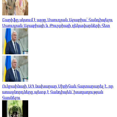
Շարիֆը սկսում է այցը Սաուդյան Արաբիա՝ հանդիպելու
Սաուդյան Արաբիայի և Թուրքիայի ղեկավարների հետ
Ուկրաինայի ԱԳ նախարար Սիբիհան հայտարարել է, որ
առաջնորդները պետք է հանդիպեն՝ խաղաղության
հասնելու