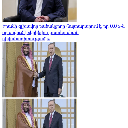
Իրանի գլխավոր բանակցողը հայտարարում է, որ ԱՄՆ-ն
զբաղվում է «կրկնվող թատերական
դիվանագիտությամբ»