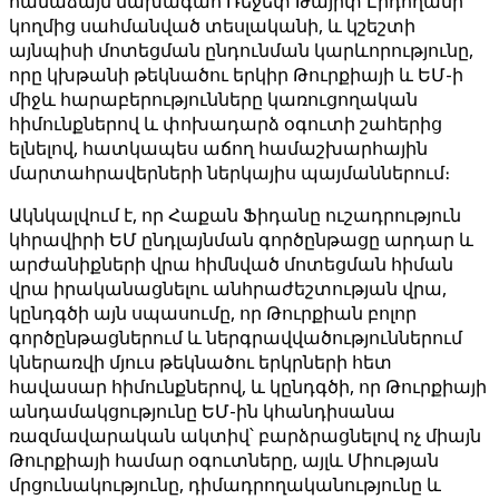
համաձայն նախագահ Ռեջեփ Թայիփ Էրդողանի
կողմից սահմանված տեսլականի, և կշեշտի
այնպիսի մոտեցման ընդունման կարևորությունը,
որը կխթանի թեկնածու երկիր Թուրքիայի և ԵՄ-ի
միջև հարաբերությունները կառուցողական
հիմունքներով և փոխադարձ օգուտի շահերից
ելնելով, հատկապես աճող համաշխարհային
մարտահրավերների ներկայիս պայմաններում։
Ակնկալվում է, որ Հաքան Ֆիդանը ուշադրություն
կհրավիրի ԵՄ ընդլայնման գործընթացը արդար և
արժանիքների վրա հիմնված մոտեցման հիման
վրա իրականացնելու անհրաժեշտության վրա,
կընդգծի այն սպասումը, որ Թուրքիան բոլոր
գործընթացներում և ներգրավվածություններում
կներառվի մյուս թեկնածու երկրների հետ
հավասար հիմունքներով, և կընդգծի, որ Թուրքիայի
անդամակցությունը ԵՄ-ին կհանդիսանա
ռազմավարական ակտիվ՝ բարձրացնելով ոչ միայն
Թուրքիայի համար օգուտները, այլև Միության
մրցունակությունը, դիմադրողականությունը և