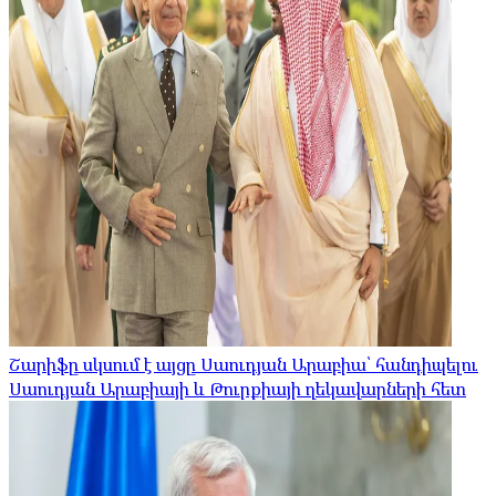
Շարիֆը սկսում է այցը Սաուդյան Արաբիա՝ հանդիպելու
Սաուդյան Արաբիայի և Թուրքիայի ղեկավարների հետ