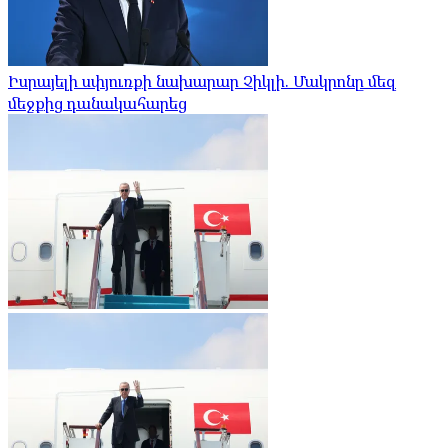
Իսրայելի սփյուռքի նախարար Չիկլի. Մակրոնը մեզ
մեջքից դանակահարեց