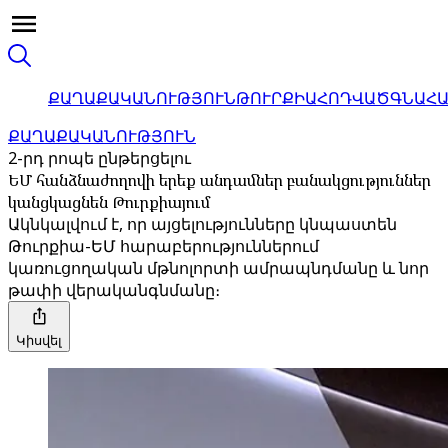
ՔԱՂԱՔԱԿԱՆՈՒԹՅՈՒՆ
ԹՈՒՐՔԻԱ
ՀՈԴՎԱԾ
ԳՆԱՀ
ՔԱՂԱՔԱԿԱՆՈՒԹՅՈՒՆ
2-րդ րոպե ընթերցելու
ԵՄ հանձնաժողովի երեք անդամներ բանակցություններ
կանցկացնեն Թուրքիայում
Ակնկալվում է, որ այցելությունները կնպաստեն
Թուրքիա-ԵՄ հարաբերություններում
կառուցողական մթնոլորտի ամրապնդմանը և նոր
թափի վերականգնմանը։
Կիսվել