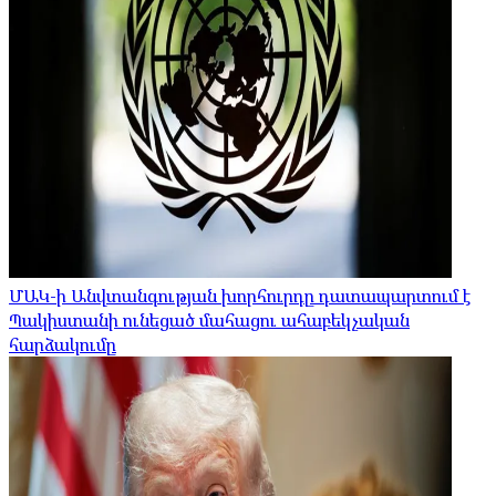
ՄԱԿ-ի Անվտանգության խորհուրդը դատապարտում է
Պակիստանի ունեցած մահացու ահաբեկչական
հարձակումը