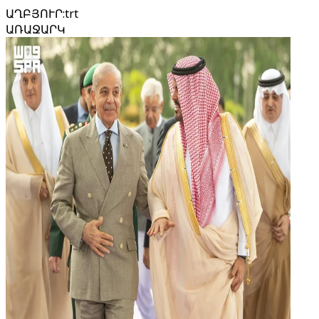
ԱՂԲՅՈՒՐ
:
trt
ԱՌԱՋԱՐԿ