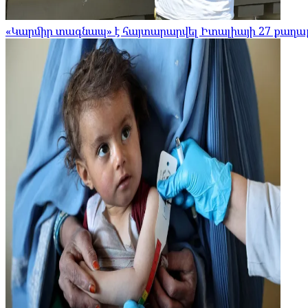
«Կարմիր տագնապ» է հայտարարվել Իտալիայի 27 քաղաք