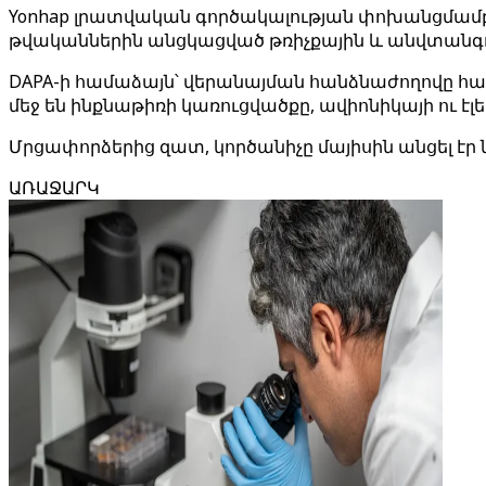
Yonhap լրատվական գործակալության փոխանցմամբ՝ 
թվականներին անցկացված թռիչքային և անվտանգո
DAPA-ի համաձայն՝ վերանայման հանձնաժողովը հաս
մեջ են ինքնաթիռի կառուցվածքը, ավիոնիկայի ու է
Մրցափորձերից զատ, կործանիչը մայիսին անցել
ԱՌԱՋԱՐԿ