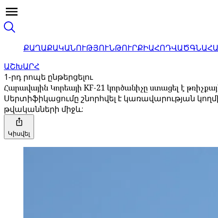
ՔԱՂԱՔԱԿԱՆՈՒԹՅՈՒՆ
ԹՈՒՐՔԻԱ
ՀՈԴՎԱԾ
ԳՆԱՀ
ԱՇԽԱՐՀ
1-րդ րոպե ընթերցելու
Հարավային Կորեայի KF-21 կործանիչը ստացել է թռիչ
Սերտիֆիկացումը շնորհվել է կառավարության կողմի
թվականների միջև:
Կիսվել