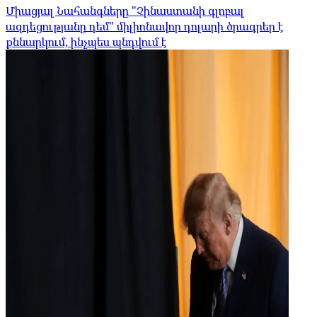
Միացյալ Նահանգները "Չինաստանի գլոբալ
ազդեցությանը դեմ" միլիոնավոր դոլարի ծրագրեր է
քննարկում, ինչպես պնդվում է