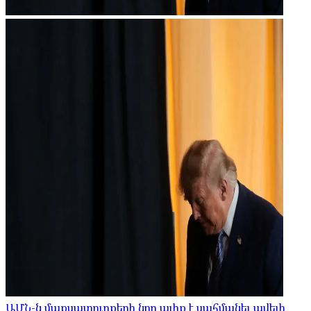
ԱՄՆ-ն մաքսատուրքերի նոր ալիք է սահմանել ավելի