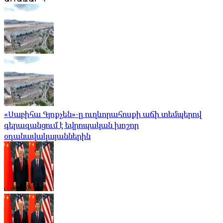
«Սաբիհա Գյոքչեն»-ը ուղևորահոսքի աճի տեմպերով
գերազանցում է եվրոպական խոշոր
օդանավակայաններին