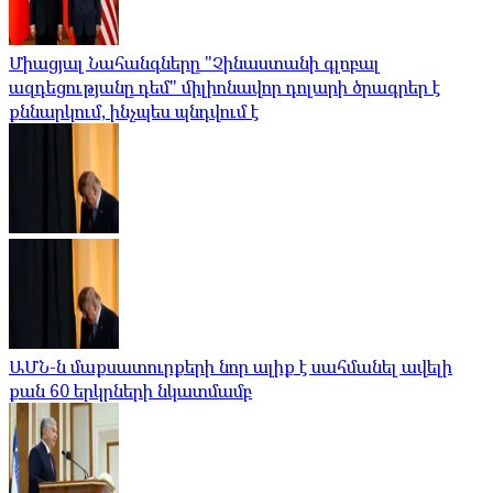
Միացյալ Նահանգները "Չինաստանի գլոբալ
ազդեցությանը դեմ" միլիոնավոր դոլարի ծրագրեր է
քննարկում, ինչպես պնդվում է
ԱՄՆ-ն մաքսատուրքերի նոր ալիք է սահմանել ավելի
քան 60 երկրների նկատմամբ