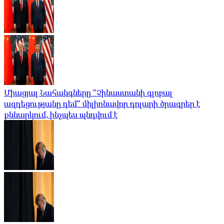
Միացյալ Նահանգները "Չինաստանի գլոբալ
ազդեցությանը դեմ" միլիոնավոր դոլարի ծրագրեր է
քննարկում, ինչպես պնդվում է