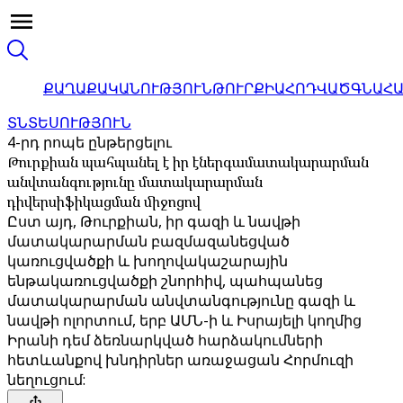
ՔԱՂԱՔԱԿԱՆՈՒԹՅՈՒՆ
ԹՈՒՐՔԻԱ
ՀՈԴՎԱԾ
ԳՆԱՀ
ՏՆՏԵՍՈՒԹՅՈՒՆ
4-րդ րոպե ընթերցելու
Թուրքիան պահպանել է իր էներգամատակարարման
անվտանգությունը մատակարարման
դիվերսիֆիկացման միջոցով
Ըստ այդ, Թուրքիան, իր գազի և նավթի
մատակարարման բազմազանեցված
կառուցվածքի և խողովակաշարային
ենթակառուցվածքի շնորհիվ, պահպանեց
մատակարարման անվտանգությունը գազի և
նավթի ոլորտում, երբ ԱՄՆ-ի և Իսրայելի կողմից
Իրանի դեմ ձեռնարկված հարձակումների
հետևանքով խնդիրներ առաջացան Հորմուզի
նեղուցում: