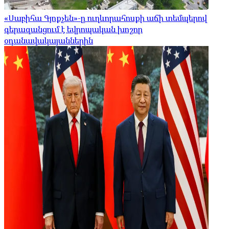
«Սաբիհա Գյոքչեն»-ը ուղևորահոսքի աճի տեմպերով
գերազանցում է եվրոպական խոշոր
օդանավակայաններին