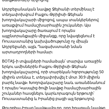
Ադրբեջանական նավթը Ջեյհանի տերմինալ է
տեղափոխվում Բաքու-Թբիլիսի-Ջեյհան
խողովակաշարի միջոցով, ապա տանկերներով
առաքվում համաշխարհային շուկաներ։ Այս
խողովակաշարը ծառայում է որպես
այլընտրանքային միջանցք, որը նվազեցնում է
Ռուսաստանից կախվածությունը ոչ միայն
Ադրբեջանի, այլև Ղազախստանի նման
արտադրողների համար։
BOTAŞ-ի տվյալների համաձայն՝ տարվա առաջին
երկու ամիսներին Բաքու-Թբիլիսի-Ջեյհան
խողովակաշարով, որի տարեկան հզորությունը 50
միլիոն տոննա է, տեղափոխվել է մոտ 30.9 միլիոն
բարել նավթ։ Խողովակաշարը նաև առանձնանում
է որպես Կասպից ծովի նավթը համաշխարհային
շուկաներ հասցնելու կարևորագույն երթուղի՝
Ռուսաստանից և Իրանից բացի այլ երթուղով։
Թուրքիա-Իրաք նավթամուղը, որը իրաքյան նավթը