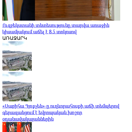
Ուզբեկստանի տնտեսությունը տարվա առաջին
կիսամյակում աճել է 8.5 տոկոսով
ԱՌԱՋԱՐԿ
«Սաբիհա Գյոքչեն»-ը ուղևորահոսքի աճի տեմպերով
գերազանցում է եվրոպական խոշոր
օդանավակայաններին