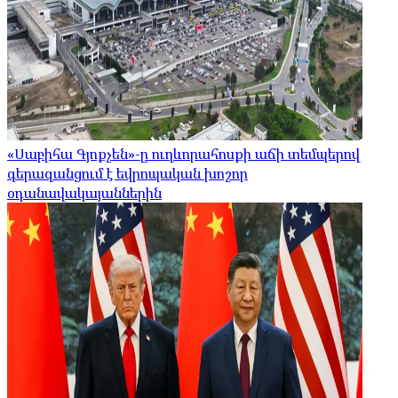
«Սաբիհա Գյոքչեն»-ը ուղևորահոսքի աճի տեմպերով
գերազանցում է եվրոպական խոշոր
օդանավակայաններին