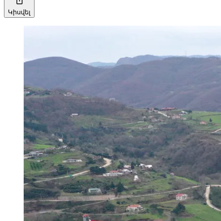
Կիսվել