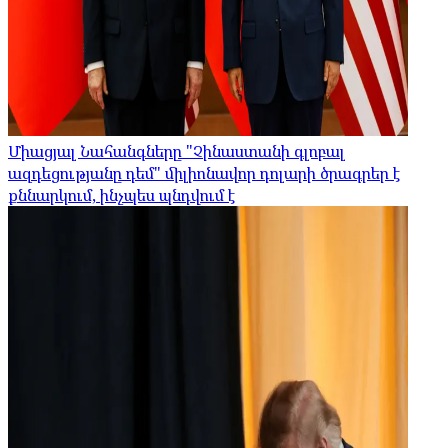
Միացյալ Նահանգները "Չինաստանի գլոբալ
ազդեցությանը դեմ" միլիոնավոր դոլարի ծրագրեր է
քննարկում, ինչպես պնդվում է