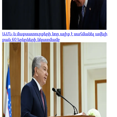
ԱՄՆ-ն մաքսատուրքերի նոր ալիք է սահմանել ավելի
քան 60 երկրների նկատմամբ