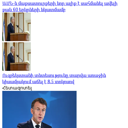
ԱՄՆ-ն մաքսատուրքերի նոր ալիք է սահմանել ավելի
քան 60 երկրների նկատմամբ
Ուզբեկստանի տնտեսությունը տարվա առաջին
կիսամյակում աճել է 8.5 տոկոսով
Հետազոտել