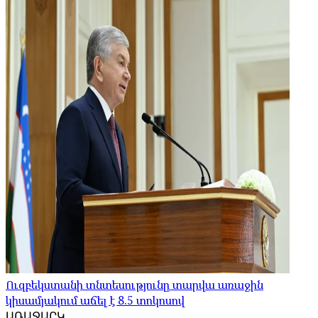
Ուզբեկստանի տնտեսությունը տարվա առաջին
կիսամյակում աճել է 8.5 տոկոսով
ԱՌԱՋԱՐԿ