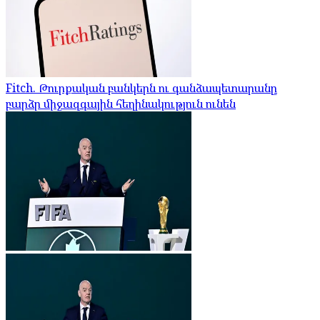
Fitch. Թուրքական բանկերն ու գանձապետարանը
բարձր միջազգային հեղինակություն ունեն