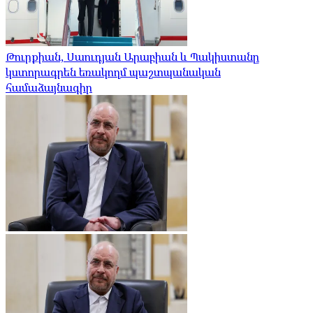
Թուրքիան, Սաուդյան Արաբիան և Պակիստանը
կստորագրեն եռակողմ պաշտպանական
համաձայնագիր