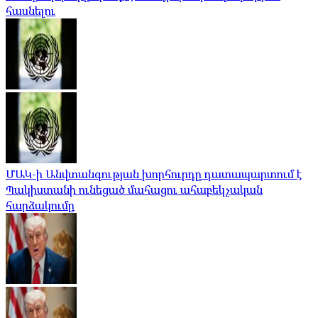
հասնելու
ՄԱԿ-ի Անվտանգության խորհուրդը դատապարտում է
Պակիստանի ունեցած մահացու ահաբեկչական
հարձակումը