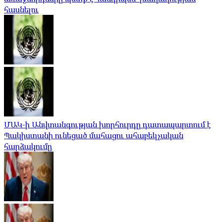
հասնելու
ՄԱԿ-ի Անվտանգության խորհուրդը դատապարտում է
Պակիստանի ունեցած մահացու ահաբեկչական
հարձակումը