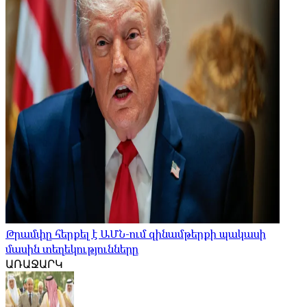
Թրամփը հերքել է ԱՄՆ-ում զինամթերքի պակասի
մասին տեղեկությունները
ԱՌԱՋԱՐԿ