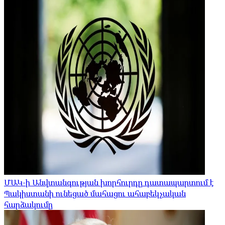
ՄԱԿ-ի Անվտանգության խորհուրդը դատապարտում է
Պակիստանի ունեցած մահացու ահաբեկչական
հարձակումը