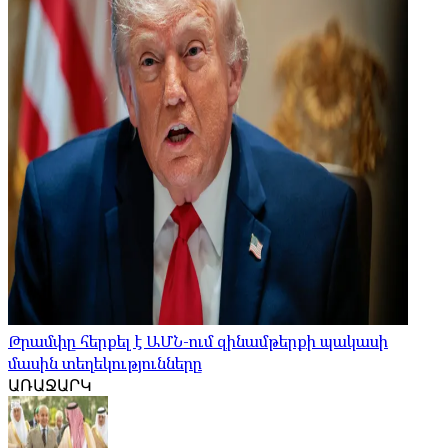
Թրամփը հերքել է ԱՄՆ-ում զինամթերքի պակասի
մասին տեղեկությունները
ԱՌԱՋԱՐԿ