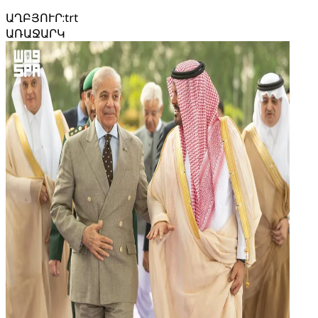
ԱՂԲՅՈՒՐ
:
trt
ԱՌԱՋԱՐԿ