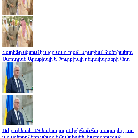
Շարիֆը սկսում է այցը Սաուդյան Արաբիա՝ հանդիպելու
Սաուդյան Արաբիայի և Թուրքիայի ղեկավարների հետ
Ուկրաինայի ԱԳ նախարար Սիբիհան հայտարարել է, որ
առաջնորդները պետք է հանդիպեն՝ խաղաղության