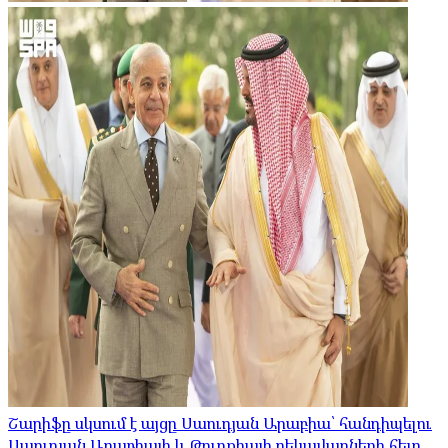
Շարիֆը սկսում է այցը Սաուդյան Արաբիա՝ հանդիպելու
Սաուդյան Արաբիայի և Թուրքիայի ղեկավարների հետ