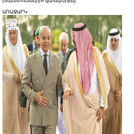
խախտումների» վերաբերյալ։
ԱՌԱՋԱՐԿ