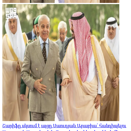
Շարիֆը սկսում է այցը Սաուդյան Արաբիա՝ հանդիպելու