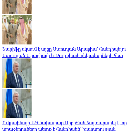
Շարիֆը սկսում է այցը Սաուդյան Արաբիա՝ հանդիպելու
Սաուդյան Արաբիայի և Թուրքիայի ղեկավարների հետ
Ուկրաինայի ԱԳ նախարար Սիբիհան հայտարարել է, որ
առաջնորդները պետք է հանդիպեն՝ խաղաղության