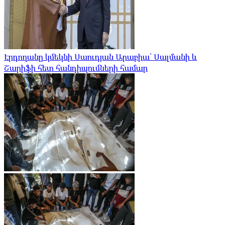
Էրդողանը կմեկնի Սաուդյան Արաբիա՝ Սալմանի և
Շարիֆի հետ հանդիպումների համար