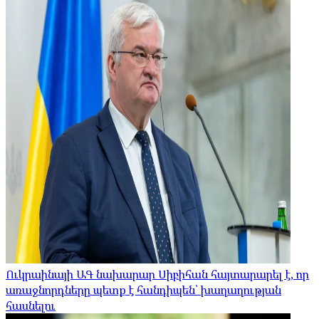
Ուկրաինայի ԱԳ նախարար Սիբիհան հայտարարել է, որ
առաջնորդները պետք է հանդիպեն՝ խաղաղության
հասնելու