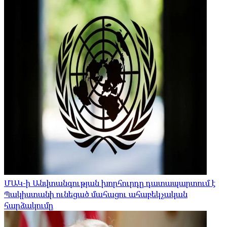
ՄԱԿ-ի Անվտանգության խորհուրդը դատապարտում է
Պակիստանի ունեցած մահացու ահաբեկչական
հարձակումը