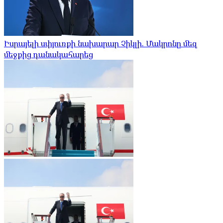
Իսրայելի սփյուռքի նախարար Չիկլի. Մակրոնը մեզ
մեջքից դանակահարեց