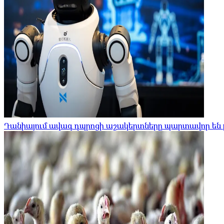
Դանիայում ավագ դպրոցի աշակերտները պարտավոր են