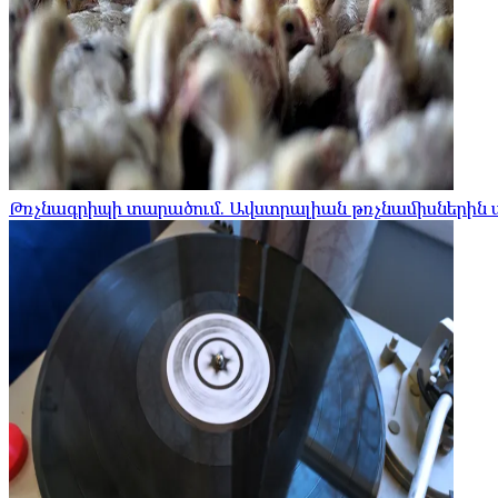
Թռչնագրիպի տարածում. Ավստրալիան թռչնամիսներին