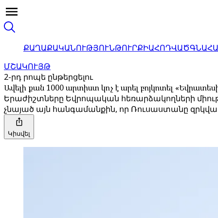
ՔԱՂԱՔԱԿԱՆՈՒԹՅՈՒՆ
ԹՈՒՐՔԻԱ
ՀՈԴՎԱԾ
ԳՆԱՀ
ՄՇԱԿՈՒՅԹ
2-րդ րոպե ընթերցելու
Ավելի քան 1000 արտիստ կոչ է արել բոյկոտել «Եվրատե
Երաժիշտները Եվրոպական հեռարձակողների միությա
չնայած այն հանգամանքին, որ Ռուսաստանը զրկված 
Կիսվել