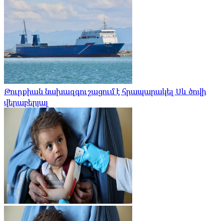
Թուրքիան նախազգուշացում է հրապարակել Սև ծովի
վերաբերյալ