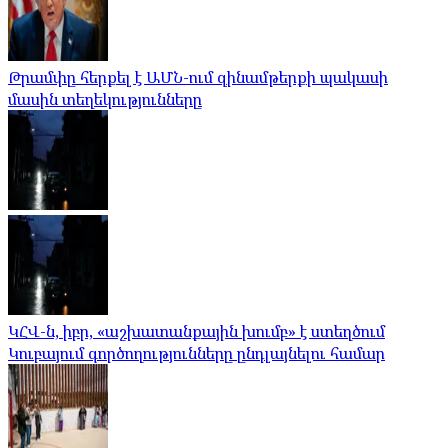
Թրամփը հերքել է ԱՄՆ-ում զինամթերքի պակասի
մասին տեղեկությունները
ԿՀՎ-ն, իբր, «աշխատանքային խումբ» է ստեղծում
Կուբայում գործողությունները ընդլայնելու համար