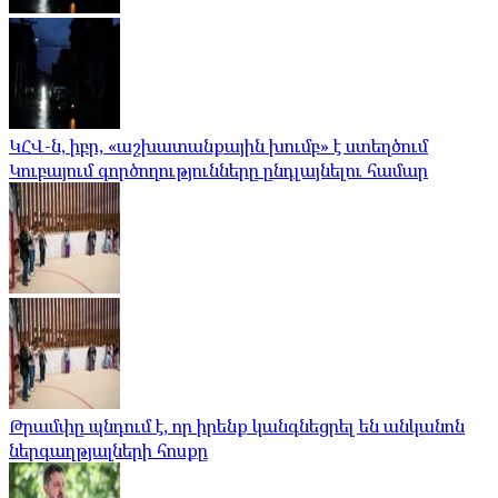
ԿՀՎ-ն, իբր, «աշխատանքային խումբ» է ստեղծում
Կուբայում գործողությունները ընդլայնելու համար
Թրամփը պնդում է, որ իրենք կանգնեցրել են անկանոն
ներգաղթյալների հոսքը