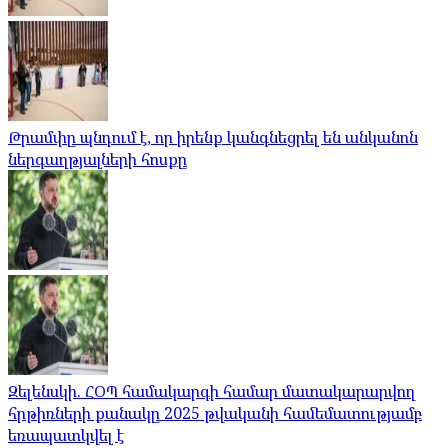
Թրամփը պնդում է, որ իրենք կանգնեցրել են անկանոն
ներգաղթյալների հոսքը
Զելենսկի. ՀՕՊ համակարգի համար մատակարարվող
հրթիռների քանակը 2025 թվականի համեմատությամբ
եռապատկվել է