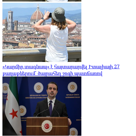
«Կարմիր տագնապ» է հայտարարվել Իտալիայի 27
քաղաքներում՝ ծայրահեղ շոգի պատճառով