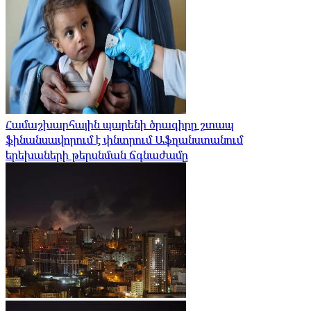
Համաշխարհային պարենի ծրագիրը շտապ
ֆինանսավորում է փնտրում Աֆղանստանում
երեխաների թերսնման ճգնաժամը