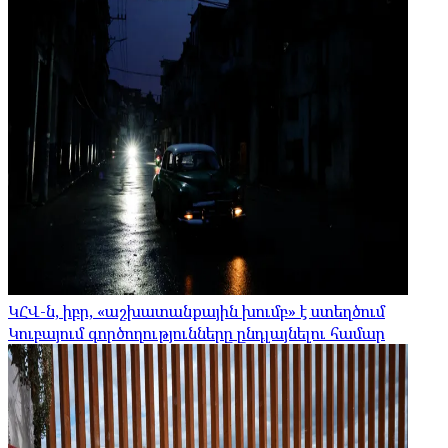
ԿՀՎ-ն, իբր, «աշխատանքային խումբ» է ստեղծում
Կուբայում գործողությունները ընդլայնելու համար