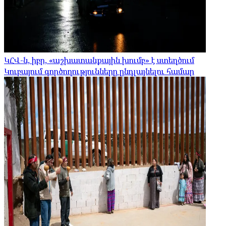
ԿՀՎ-ն, իբր, «աշխատանքային խումբ» է ստեղծում
Կուբայում գործողությունները ընդլայնելու համար