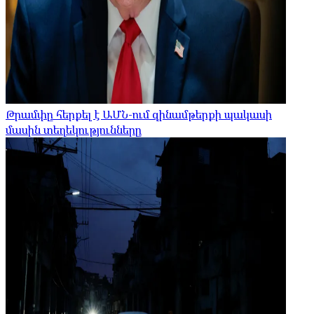
Թրամփը հերքել է ԱՄՆ-ում զինամթերքի պակասի
մասին տեղեկությունները