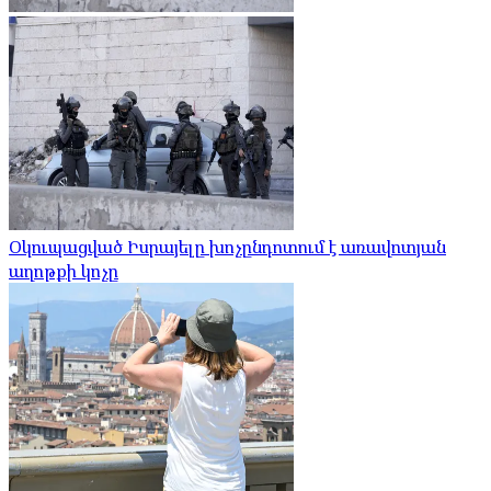
Օկուպացված Իսրայելը խոչընդոտում է առավոտյան
աղոթքի կոչը