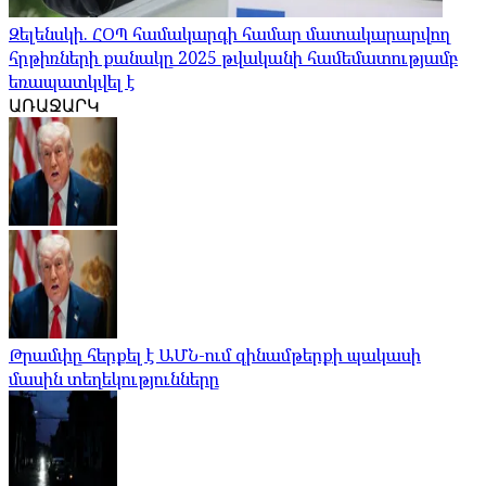
Զելենսկի. ՀՕՊ համակարգի համար մատակարարվող
հրթիռների քանակը 2025 թվականի համեմատությամբ
եռապատկվել է
ԱՌԱՋԱՐԿ
Թրամփը հերքել է ԱՄՆ-ում զինամթերքի պակասի
մասին տեղեկությունները