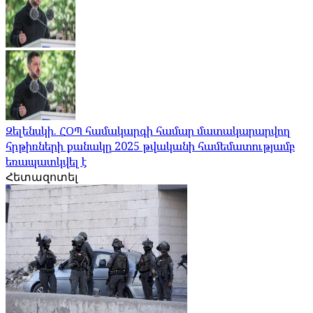
Զելենսկի. ՀՕՊ համակարգի համար մատակարարվող
հրթիռների քանակը 2025 թվականի համեմատությամբ
եռապատկվել է
Հետազոտել