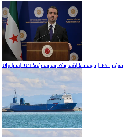
Սիրիայի ԱԳ նախարար Շեյբանին կայցելի Թուրքիա