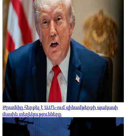
Թրամփը հերքել է ԱՄՆ-ում զինամթերքի պակասի
մասին տեղեկությունները