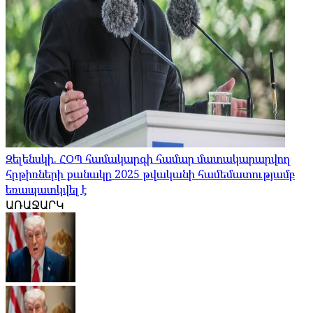
Զելենսկի. ՀՕՊ համակարգի համար մատակարարվող
հրթիռների քանակը 2025 թվականի համեմատությամբ
եռապատկվել է
ԱՌԱՋԱՐԿ