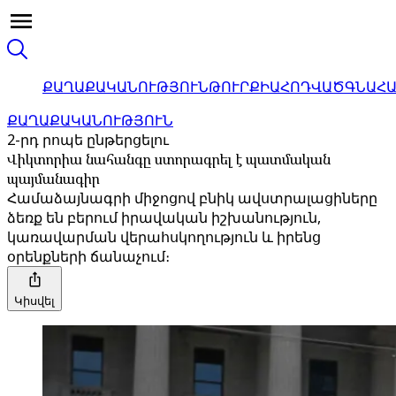
ՔԱՂԱՔԱԿԱՆՈՒԹՅՈՒՆ
ԹՈՒՐՔԻԱ
ՀՈԴՎԱԾ
ԳՆԱՀ
ՔԱՂԱՔԱԿԱՆՈՒԹՅՈՒՆ
2-րդ րոպե ընթերցելու
Վիկտորիա նահանգը ստորագրել է պատմական
պայմանագիր
Համաձայնագրի միջոցով բնիկ ավստրալացիները
ձեռք են բերում իրավական իշխանություն,
կառավարման վերահսկողություն և իրենց
օրենքների ճանաչում։
Կիսվել