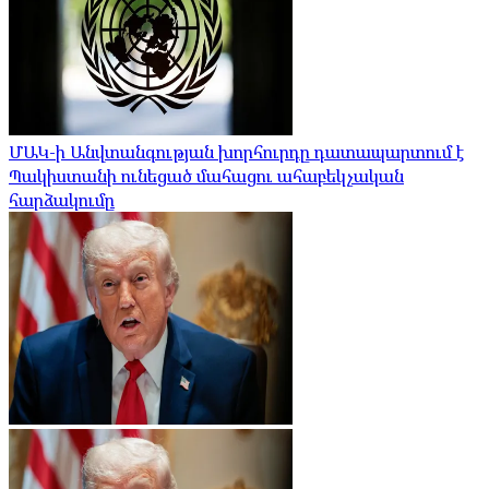
ՄԱԿ-ի Անվտանգության խորհուրդը դատապարտում է
Պակիստանի ունեցած մահացու ահաբեկչական
հարձակումը