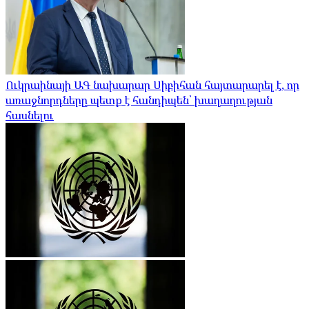
Ուկրաինայի ԱԳ նախարար Սիբիհան հայտարարել է, որ
առաջնորդները պետք է հանդիպեն՝ խաղաղության
հասնելու