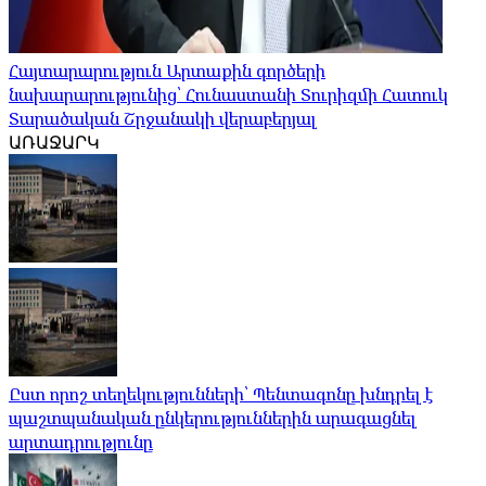
Հայտարարություն Արտաքին գործերի
նախարարությունից՝ Հունաստանի Տուրիզմի Հատուկ
Տարածական Շրջանակի վերաբերյալ
ԱՌԱՋԱՐԿ
Ըստ որոշ տեղեկությունների՝ Պենտագոնը խնդրել է
պաշտպանական ընկերություններին արագացնել
արտադրությունը