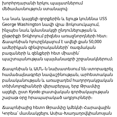
խորհրդարանի երկու պալատներում
մեծամասնություն ստանալով։
Նա նաև կայցելի զորքերին և ելույթ կունենա USS
George Washington նավի վրա Յոկոսուկայում,
ինչպես նաև կմասնակցի ընդունելության և
ընթրիքի Տոկիոյում բիզնես առաջնորդների հետ։
Ճապոնիան հյուրընկալում է ավելի քան 50,000
ամերիկյան զինվորականների՝ ռազմական
բազաների և զենքերի հետ միասին՝
պաշտպանության պայմանագրի շրջանակներում։
Ճապոնիան և ԱՄՆ-ն նախատեսում են ստորագրել
համաձայնագրեր նավաշինության, արհեստական
բանականության և առաջադեմ հաղորդակցական
տեխնոլոգիաների վերաբերյալ, երբ Թրամփը
այցելի, ըստ Kyodo լրատվական գործակալության
շաբաթ օրը հրապարակած աղբյուրների։
Ճապոնիայից հետո Թրամփը կմեկնի Հարավային
Կորեա՝ մասնակցելու Ասիա-Խաղաղօվկիանոսյան