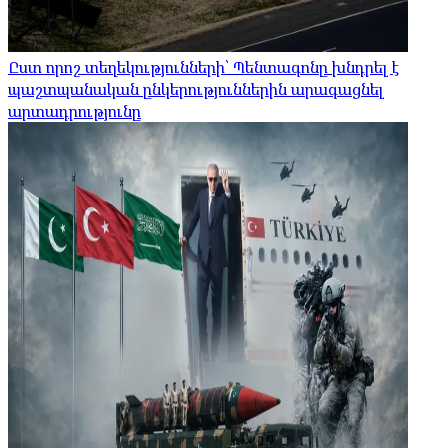
Ըստ որոշ տեղեկությունների՝ Պենտագոնը խնդրել է
պաշտպանական ընկերություններին արագացնել
արտադրությունը