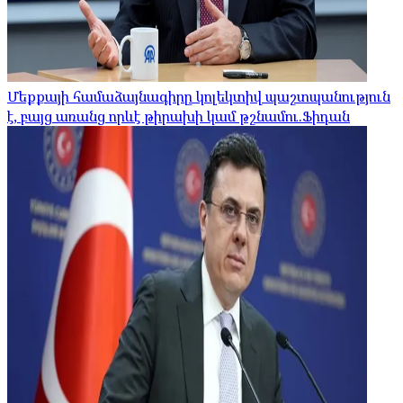
Մեքքայի համաձայնագիրը կոլեկտիվ պաշտպանություն
է, բայց առանց որևէ թիրախի կամ թշնամու.Ֆիդան