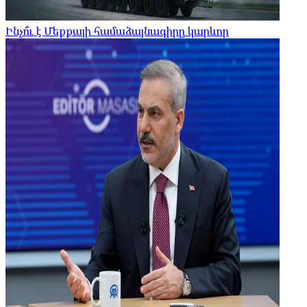
Ինչո՞ւ է Մեքքայի համաձայնագիրը կարևոր