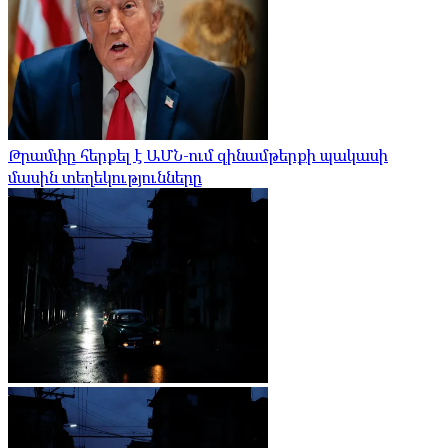
Թրամփը հերքել է ԱՄՆ-ում զինամթերքի պակասի
մասին տեղեկությունները