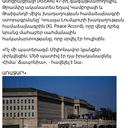
Ասոցիացիայի (ASEAN) 47-րդ գագաթնաժողովին,
Թրամփը ականատես եղավ Կամբոջայի և
Թաիլանդի միջև խաղաղության համաձայնագրի
ստորագրմանը՝ Կուալա Լումպուրի խաղաղության
համաձայնագրին (KL Peace Accord), որը վերջ դրեց
նրանց մահաբեր սահմանային
հակամարտությանը, որը սրվել էր հուլիսին։
«Ոչ մի պատերազմ։ Միլիոնավոր կյանքեր
փրկվեցին։ Մեծ պատիվ էր դա իրականացնել։
Հիմա՝ Ճապոնիա», - հավելել է նա։
ԱՌԱՋԱՐԿ