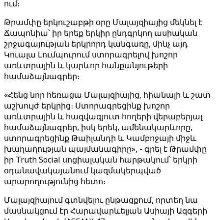
ում։
Թրամփը երկուշաբթի օրը Մալայզիայից մեկնել է
Ճապոնիա՝ իր երեք երկիր ընդգրկող ասիական
շրջագայության երկրորդ կանգառը, մինչ այդ
Կուալա Լումպուրում ստորագրելով խոշոր
առևտրային և կարևոր հանքանյութերի
համաձայնագրեր։
«Հենց նոր հեռացա Մալայզիայից, հիանալի և շատ
աշխույժ երկրից։ Ստորագրեցինք խոշոր
առևտրային և հազվագյուտ հողերի վերաբերյալ
համաձայնագրեր, իսկ երեկ, ամենակարևորը,
ստորագրեցինք Թաիլանդի և Կամբոջայի միջև
խաղաղության պայմանագիրը», - գրել է Թրամփը
իր Truth Social սոցիալական հարթակում՝ երկրի
օդանավակայանում կազմակերպված
արարողությունից հետո։
Մալայզիայում գտնվելու ընթացքում, որտեղ նա
մասնակցում էր Հարավարևելյան Ասիայի Ազգերի