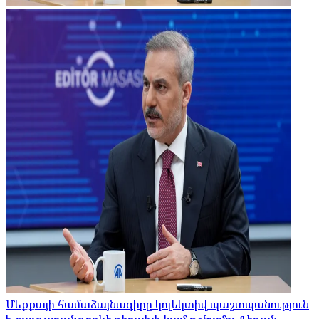
Մեքքայի համաձայնագիրը կոլեկտիվ պաշտպանություն