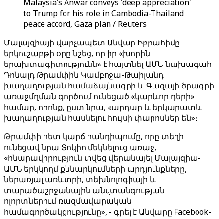
Malaysia’s Anwar conveys 'deep appreciation'
to Trump for his role in Cambodia-Thailand
peace accord, Gaza plan / Reuters
Մալայզիայի վարչապետ Անվար Իբրահիմը
երկուշաբթի օրը նշեց, որ իր «խորին
երախտագիտությունն» է հայտնել ԱՄՆ նախագահ
Դոնալդ Թրամփին Կամբոջա-Թաիլանդ
խաղաղության համաձայնագրի և Գազայի ծրագրի
առաջմղման գործում ունեցած «կարևոր դերի»
համար, որոնք, ըստ նրա, «արդար և երկարատև
խաղաղության հասնելու հույսի փարոսներ են»։
Թրամփի հետ կարճ հանդիպումը, որը տեղի
ունեցավ նրա Տոկիո մեկնելուց առաջ,
«հնարավորություն տվեց վերանայել Մալայզիա-
ԱՄՆ երկկողմ քննարկումների արդյունքները,
ներառյալ առևտրի, տեխնոլոգիայի և
տարածաշրջանային անվտանգության
ոլորտներում ռազմավարական
համագործակցությունը», - գրել է Անվարը Facebook-