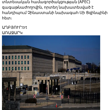
տնտեսական համագործակցության (APEC)
գագաթնաժողովին, որտեղ նախատեսված է
հանդիպում Չինաստանի նախագահ Սի Ցզինպինի
հետ։
ԱՂԲՅՈՒՐ
:
trt
ԱՌԱՋԱՐԿ