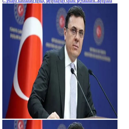
է, բայց առանց որևէ թիրախի կամ թշնամու.Ֆիդան