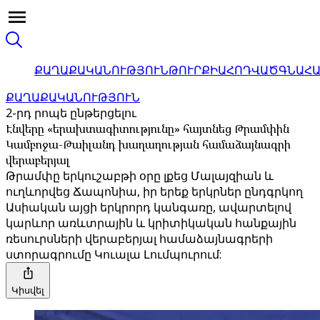
ՔԱՂԱՔԱԿԱՆՈՒԹՅՈՒՆ
ԹՈՒՐՔԻԱ
ՀՈԴՎԱԾ
ԳՆԱՀ
ՔԱՂԱՔԱԿԱՆՈՒԹՅՈՒՆ
2-րդ րոպե ընթերցելու
Էնվերը «երախտագիտությունը» հայտնեց Թրամփին
Կամբոջա-Թաիլանդ խաղաղության համաձայնագրի
վերաբերյալ
Թրամփը երկուշաբթի օրը լքեց Մալայզիան և
ուղևորվեց Ճապոնիա, իր երեք երկրներ ընդգրկող
Ասիական այցի երկրորդ կանգառը, ավարտելով
կարևոր առևտրային և կրիտիկական հանքային
ռեսուրսների վերաբերյալ համաձայնագրերի
ստորագրումը Կուալա Լումպուրում:
Կիսվել