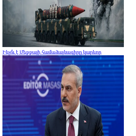
Ինչո՞ւ է Մեքքայի համաձայնագիրը կարևոր