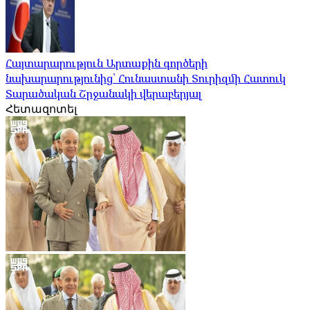
Հայտարարություն Արտաքին գործերի
նախարարությունից՝ Հունաստանի Տուրիզմի Հատուկ
Տարածական Շրջանակի վերաբերյալ
Հետազոտել