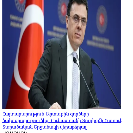
Հայտարարություն Արտաքին գործերի
նախարարությունից՝ Հունաստանի Տուրիզմի Հատուկ
Տարածական Շրջանակի վերաբերյալ