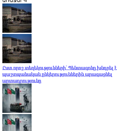
ԱՌԱՋԱՐԿ
Ըստ որոշ տեղեկությունների՝ Պենտագոնը խնդրել է
պաշտպանական ընկերություններին արագացնել
արտադրությունը