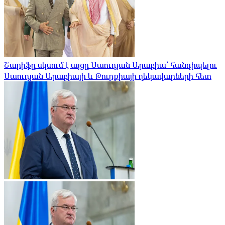
Շարիֆը սկսում է այցը Սաուդյան Արաբիա՝ հանդիպելու
Սաուդյան Արաբիայի և Թուրքիայի ղեկավարների հետ