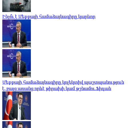
Ինչո՞ւ է Մեքքայի համաձայնագիրը կարևոր
Մեքքայի համաձայնագիրը կոլեկտիվ պաշտպանություն
է, բայց առանց որևէ թիրախի կամ թշնամու.Ֆիդան