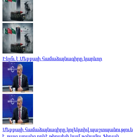
Ինչո՞ւ է Մեքքայի համաձայնագիրը կարևոր
Մեքքայի համաձայնագիրը կոլեկտիվ պաշտպանություն
է, բայց առանց որևէ թիրախի կամ թշնամու.Ֆիդան