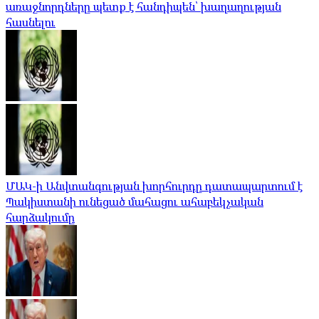
առաջնորդները պետք է հանդիպեն՝ խաղաղության
հասնելու
ՄԱԿ-ի Անվտանգության խորհուրդը դատապարտում է
Պակիստանի ունեցած մահացու ահաբեկչական
հարձակումը