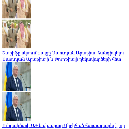
Շարիֆը սկսում է այցը Սաուդյան Արաբիա՝ հանդիպելու
Սաուդյան Արաբիայի և Թուրքիայի ղեկավարների հետ
Ուկրաինայի ԱԳ նախարար Սիբիհան հայտարարել է, որ