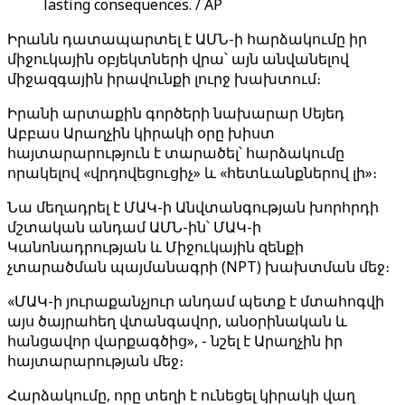
lasting consequences. / AP
Իրանն դատապարտել է ԱՄՆ-ի հարձակումը իր
միջուկային օբյեկտների վրա՝ այն անվանելով
միջազգային իրավունքի լուրջ խախտում։
Իրանի արտաքին գործերի նախարար Սեյեդ
Աբբաս Արաղչին կիրակի օրը խիստ
հայտարարություն է տարածել՝ հարձակումը
որակելով «վրդովեցուցիչ» և «հետևանքներով լի»։
Նա մեղադրել է ՄԱԿ-ի Անվտանգության խորհրդի
մշտական անդամ ԱՄՆ-ին՝ ՄԱԿ-ի
Կանոնադրության և Միջուկային զենքի
չտարածման պայմանագրի (NPT) խախտման մեջ։
«ՄԱԿ-ի յուրաքանչյուր անդամ պետք է մտահոգվի
այս ծայրահեղ վտանգավոր, անօրինական և
հանցավոր վարքագծից», - նշել է Արաղչին իր
հայտարարության մեջ։
Հարձակումը, որը տեղի է ունեցել կիրակի վաղ