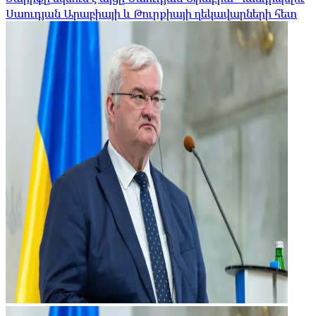
Սաուդյան Արաբիայի և Թուրքիայի ղեկավարների հետ