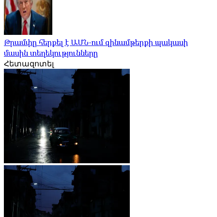
Թրամփը հերքել է ԱՄՆ-ում զինամթերքի պակասի
մասին տեղեկությունները
Հետազոտել