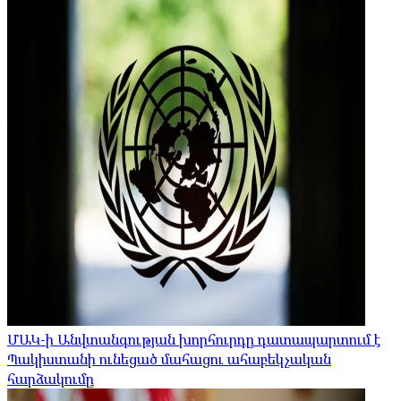
ՄԱԿ-ի Անվտանգության խորհուրդը դատապարտում է
Պակիստանի ունեցած մահացու ահաբեկչական
հարձակումը