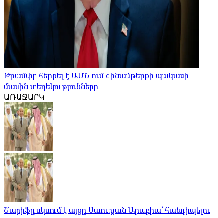
Թրամփը հերքել է ԱՄՆ-ում զինամթերքի պակասի
մասին տեղեկությունները
ԱՌԱՋԱՐԿ
Շարիֆը սկսում է այցը Սաուդյան Արաբիա՝ հանդիպելու