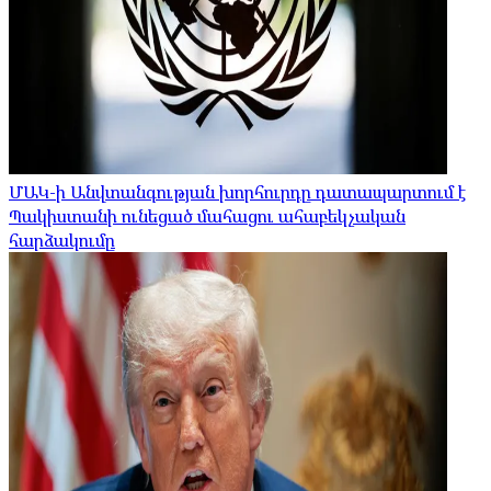
ՄԱԿ-ի Անվտանգության խորհուրդը դատապարտում է
Պակիստանի ունեցած մահացու ահաբեկչական
հարձակումը