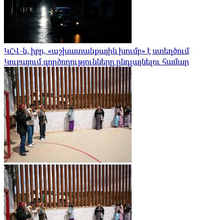
ԿՀՎ-ն, իբր, «աշխատանքային խումբ» է ստեղծում
Կուբայում գործողությունները ընդլայնելու համար