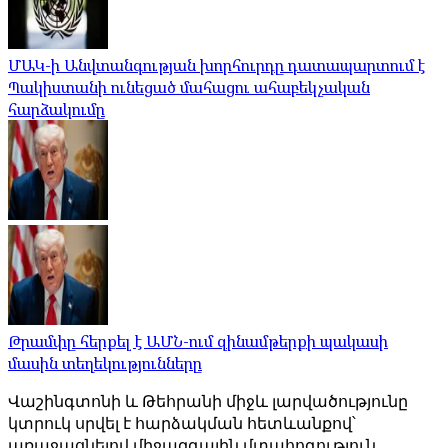
ՄԱԿ-ի Անվտանգության խորհուրդը դատապարտում է
Պակիստանի ունեցած մահացու ահաբեկչական
հարձակումը
Թրամփը հերքել է ԱՄՆ-ում զինամթերքի պակասի
մասին տեղեկությունները
Վաշինգտոնի և Թեհրանի միջև լարվածությունը
կտրուկ սրվել է հարձակման հետևանքով՝
առաջացնելով միջազգային մտահոգություն