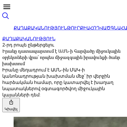
ՔԱՂԱՔԱԿԱՆՈՒԹՅՈՒՆ
ԹՈՒՐՔԻԱ
ՀՈԴՎԱԾ
ԳՆԱՀ
ՔԱՂԱՔԱԿԱՆՈՒԹՅՈՒՆ
2-րդ րոպե ընթերցելու
Իրանը դատապարտում է ԱՄՆ-ի հարվածը միջուկային
օբյեկտների վրա՝ որպես միջազգային իրավունքի ծանր
խախտում
Իրանը մեղադրում է ԱՄՆ-ին ՄԱԿ-ի
կանոնադրության խախտման մեջ՝ իր վերջին
հարձակման համար, որը կատարվել է խաղաղ
նպատակներով օգտագործվող միջուկային
կայանների դեմ:
Կիսվել