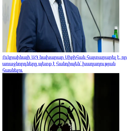
Ուկրաինայի ԱԳ նախարար Սիբիհան հայտարարել է, որ
առաջնորդները պետք է հանդիպեն՝ խաղաղության
հասնելու