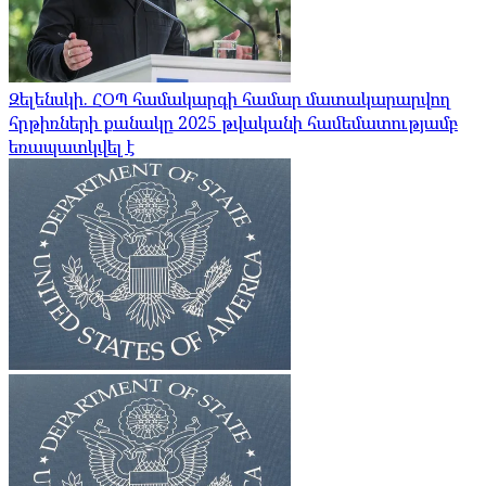
Զելենսկի. ՀՕՊ համակարգի համար մատակարարվող
հրթիռների քանակը 2025 թվականի համեմատությամբ
եռապատկվել է