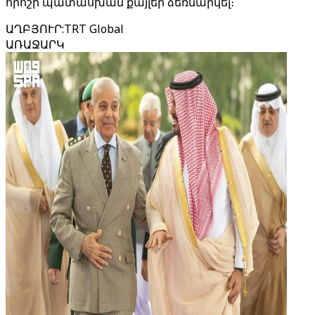
որոշի պատասխան քայլեր ձեռնարկել։
ԱՂԲՅՈՒՐ
:
TRT Global
ԱՌԱՋԱՐԿ