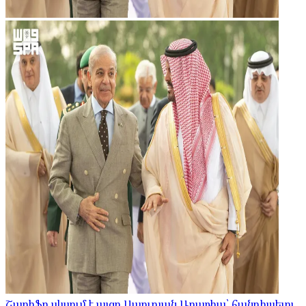
Շարիֆը սկսում է այցը Սաուդյան Արաբիա՝ հանդիպելու