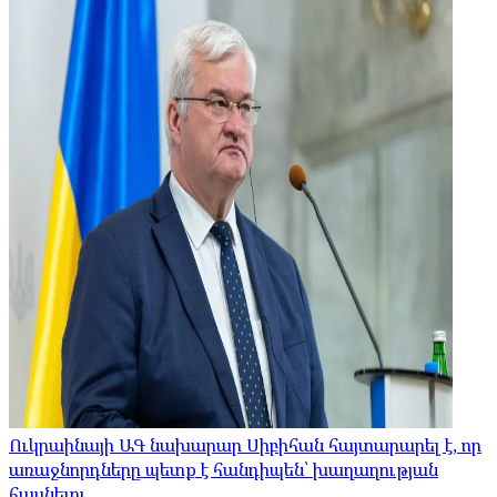
Ուկրաինայի ԱԳ նախարար Սիբիհան հայտարարել է, որ
առաջնորդները պետք է հանդիպեն՝ խաղաղության
հասնելու