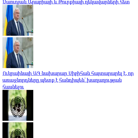
Սաուդյան Արաբիայի և Թուրքիայի ղեկավարների հետ
Ուկրաինայի ԱԳ նախարար Սիբիհան հայտարարել է, որ
առաջնորդները պետք է հանդիպեն՝ խաղաղության
հասնելու