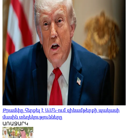
Թրամփը հերքել է ԱՄՆ-ում զինամթերքի պակասի
մասին տեղեկությունները
ԱՌԱՋԱՐԿ