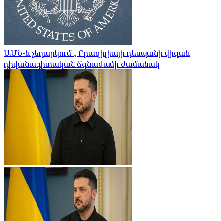
ԱՄՆ-ն չեղարկում է Բրազիլիայի դեսպանի վիզան
դիվանագիտական ​​ճգնաժամի ժամանակ