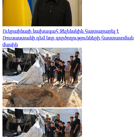
Ուկրաինայի նախագահ Զելենսկին հայտարարել է
Ռուսաստանի դեմ նոր գործողությունների հաստատման
մասին