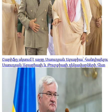
Շարիֆը սկսում է այցը Սաուդյան Արաբիա՝ հանդիպելու
Սաուդյան Արաբիայի և Թուրքիայի ղեկավարների հետ