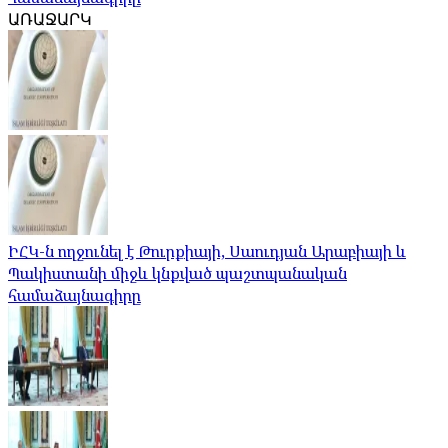
ԱՌԱՋԱՐԿ
ԻՀԿ-ն ողջունել է Թուրքիայի, Սաուդյան Արաբիայի և
Պակիստանի միջև կնքված պաշտպանական
համաձայնագիրը