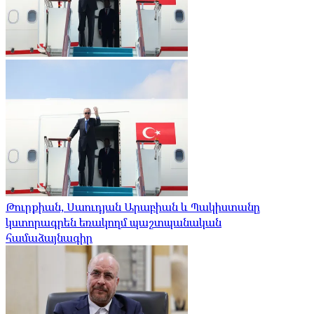
Թուրքիան, Սաուդյան Արաբիան և Պակիստանը
կստորագրեն եռակողմ պաշտպանական
համաձայնագիր