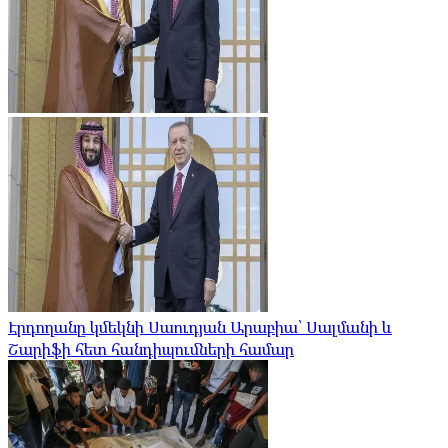
Էրդողանը կմեկնի Սաուդյան Արաբիա՝ Սալմանի և
Շարիֆի հետ հանդիպումների համար