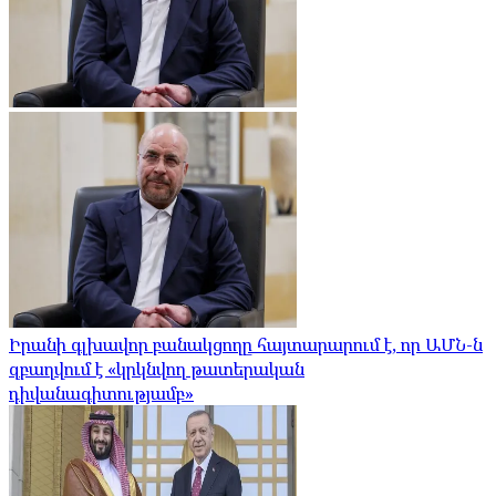
Իրանի գլխավոր բանակցողը հայտարարում է, որ ԱՄՆ-ն
զբաղվում է «կրկնվող թատերական
դիվանագիտությամբ»