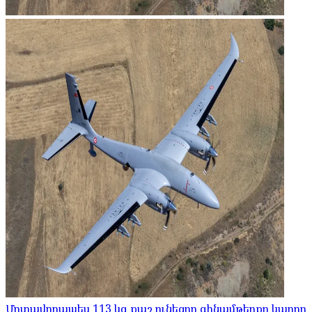
Մոտավորապես 113 կգ քաշ ունեցող զինամթերքը կարող