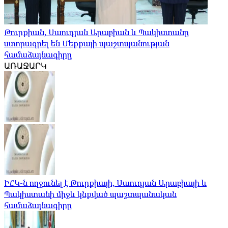
Թուրքիան, Սաուդյան Արաբիան և Պակիստանը
ստորագրել են Մեքքայի պաշտպանության
համաձայնագիրը
ԱՌԱՋԱՐԿ
ԻՀԿ-ն ողջունել է Թուրքիայի, Սաուդյան Արաբիայի և
Պակիստանի միջև կնքված պաշտպանական
համաձայնագիրը