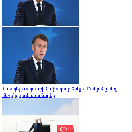
Իսրայելի սփյուռքի նախարար Չիկլի. Մակրոնը մեզ
մեջքից դանակահարեց