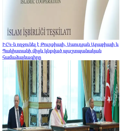
ԻՀԿ-ն ողջունել է Թուրքիայի, Սաուդյան Արաբիայի և
Պակիստանի միջև կնքված պաշտպանական
համաձայնագիրը