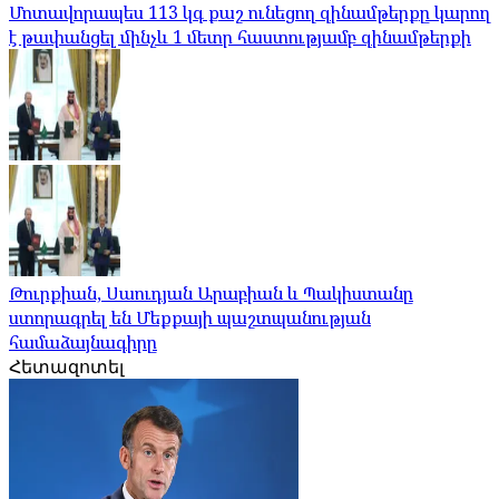
Մոտավորապես 113 կգ քաշ ունեցող զինամթերքը կարող
է թափանցել մինչև 1 մետր հաստությամբ զինամթերքի
Թուրքիան, Սաուդյան Արաբիան և Պակիստանը
ստորագրել են Մեքքայի պաշտպանության
համաձայնագիրը
Հետազոտել