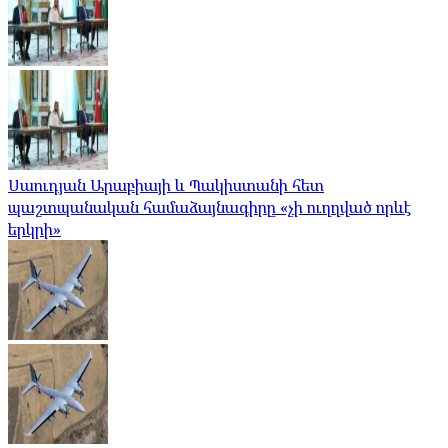
Սաուդյան Արաբիայի և Պակիստանի հետ
պաշտպանական համաձայնագիրը «չի ուղղված որևէ
երկրի»