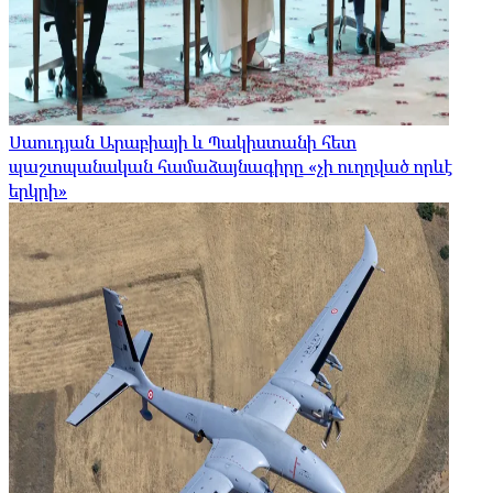
Սաուդյան Արաբիայի և Պակիստանի հետ
պաշտպանական համաձայնագիրը «չի ուղղված որևէ
երկրի»