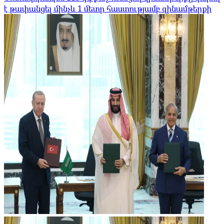
է թափանցել մինչև 1 մետր հաստությամբ զինամթերքի