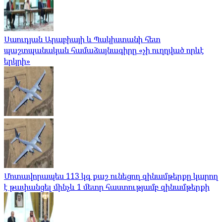
Սաուդյան Արաբիայի և Պակիստանի հետ
պաշտպանական համաձայնագիրը «չի ուղղված որևէ
երկրի»
Մոտավորապես 113 կգ քաշ ունեցող զինամթերքը կարող
է թափանցել մինչև 1 մետր հաստությամբ զինամթերքի