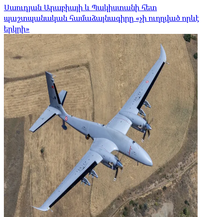
Սաուդյան Արաբիայի և Պակիստանի հետ
պաշտպանական համաձայնագիրը «չի ուղղված որևէ
երկրի»