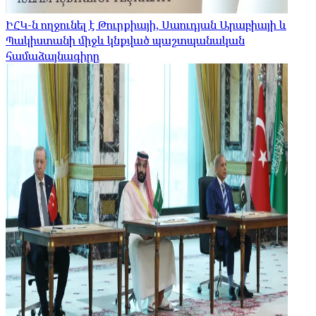
ԻՀԿ-ն ողջունել է Թուրքիայի, Սաուդյան Արաբիայի և
Պակիստանի միջև կնքված պաշտպանական
համաձայնագիրը