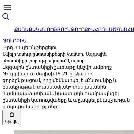
ՔԱՂԱՔԱԿԱՆՈՒԹՅՈՒՆ
ԹՈՒՐՔԻԱ
ՀՈԴՎԱԾ
ԳՆԱՀ
ԹՈՒՐՔԻԱ
1-րդ րոպե ընթերցելու
Ավելի ամուր ընտանիքների համար. Ազգային
ընտանիքի շաբաթը սկսվում է այսօր
Ազգային ընտանիքի շաբաթը կնշվի ամբողջ
Թուրքիայում մայիսի 15-21-ը: Այս նոր
գործընթացում, որը մեկնարկել է «Ընտանիք և
բնակչության տասնամյակ» տեսլականին
համապատասխան, նպատակն է ամրապնդել
ընտանիքի կառուցվածքը և աջակցել բնակչության
քաղաքականությանը:
Կիսվել