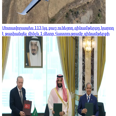
Մոտավորապես 113 կգ քաշ ունեցող զինամթերքը կարող
է թափանցել մինչև 1 մետր հաստությամբ զինամթերքի