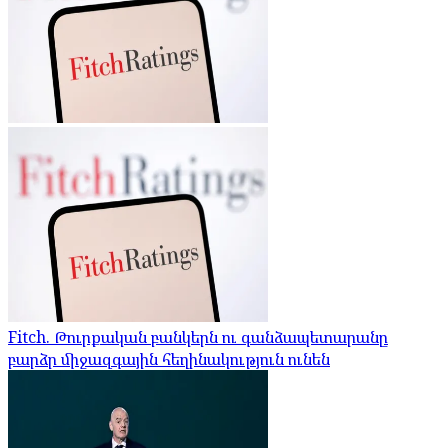
Fitch. Թուրքական բանկերն ու գանձապետարանը
բարձր միջազգային հեղինակություն ունեն