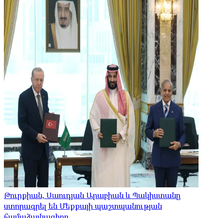
Թուրքիան, Սաուդյան Արաբիան և Պակիստանը
ստորագրել են Մեքքայի պաշտպանության
համաձայնագիրը