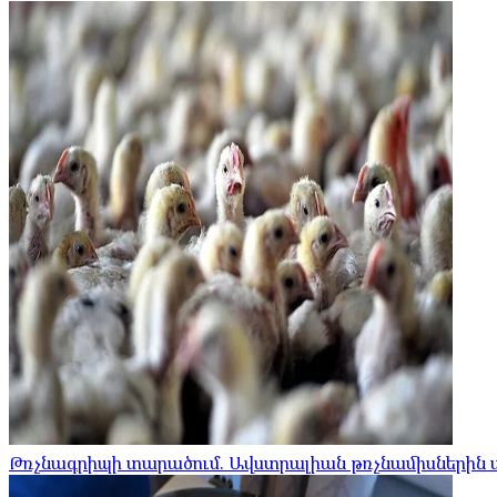
Թռչնագրիպի տարածում. Ավստրալիան թռչնամիսներին