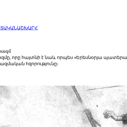
ԱՏԱԿԱՆ
ԱՇԽԱՐՀ
երազմ
ազմը, որը հայտնի է նաև որպես «Երեսնօրյա պատերա
ռազմական հզորությունը։