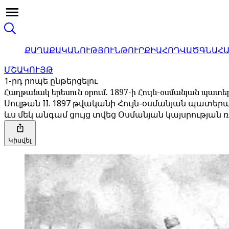
ՔԱՂԱՔԱԿԱՆՈՒԹՅՈՒՆ
ԹՈՒՐՔԻԱ
ՀՈԴՎԱԾ
ԳՆԱՀ
ՄՇԱԿՈՒՅԹ
1-րդ րոպե ընթերցելու
Հաղթանակ երեսուն օրում. 1897-ի Հույն-օսմանյան պատ
Սուլթան II. 1897 թվականի Հույն-օսմանյան պատեր
ևս մեկ անգամ ցույց տվեց Օսմանյան կայսրության 
Կիսվել