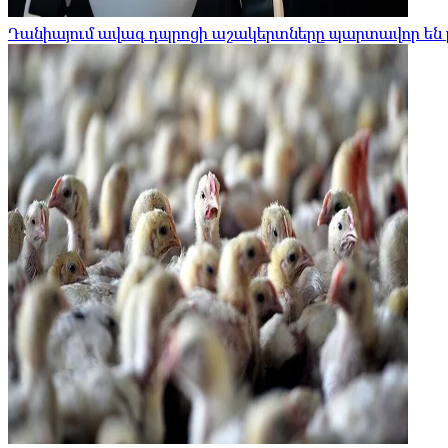
Դանիայում ավագ դպրոցի աշակերտները պարտավոր են