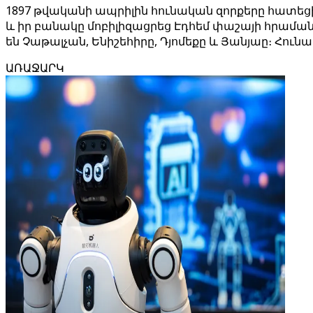
1897 թվականի ապրիլին հունական զորքերը հատեց
և իր բանակը մոբիլիզացրեց Էդհեմ փաշայի հրամ
են Չաթալչան, Ենիշեհիրը, Դյոմեքը և Յանյաը։ Հո
ԱՌԱՋԱՐԿ