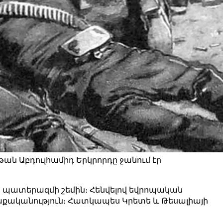
լթան Աբդուլհամիդ Երկրորդը ջանում էր
ին պատերազմի շեմին։ Հենվելով եվրոպական
աքականություն։ Հատկապես Կրետե և Թեսալիայի