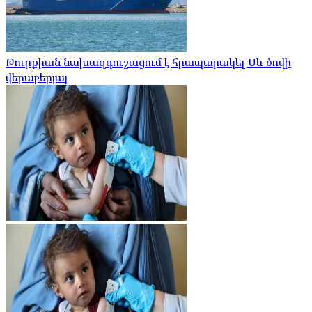
Թուրքիան նախազգուշացում է հրապարակել Սև ծովի
վերաբերյալ