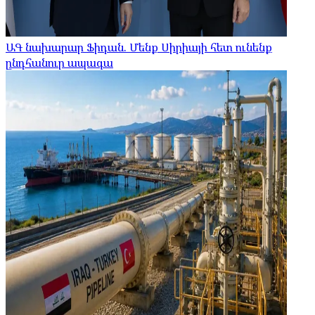
ԱԳ նախարար Ֆիդան. Մենք Սիրիայի հետ ունենք
ընդհանուր ապագա