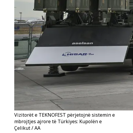
Vizitorët e TEKNOFEST përjetojnë sistemin e
mbrojtjes ajrore të Türkiyes: Kupolën e
Çelikut / AA