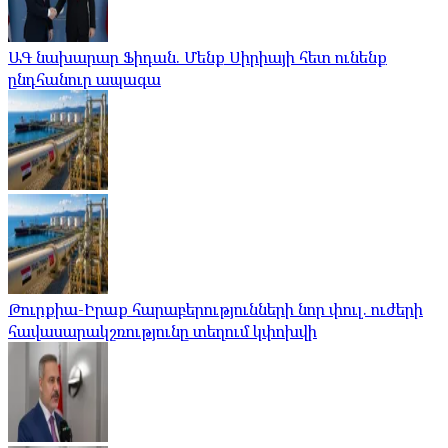
ԱԳ նախարար Ֆիդան. Մենք Սիրիայի հետ ունենք
ընդհանուր ապագա
Թուրքիա-Իրաք հարաբերությունների նոր փուլ. ուժերի
հավասարակշռությունը տեղում կփոխվի