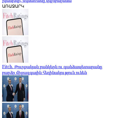
չկանխվի, ճգնաժամը կգլոբալանա
ԱՌԱՋԱՐԿ
Fitch. Թուրքական բանկերն ու գանձապետարանը
բարձր միջազգային հեղինակություն ունեն