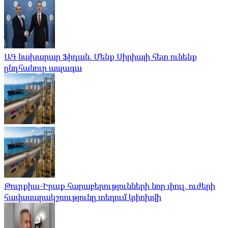
ԱԳ նախարար Ֆիդան. Մենք Սիրիայի հետ ունենք
ընդհանուր ապագա
Թուրքիա-Իրաք հարաբերությունների նոր փուլ. ուժերի
հավասարակշռությունը տեղում կփոխվի