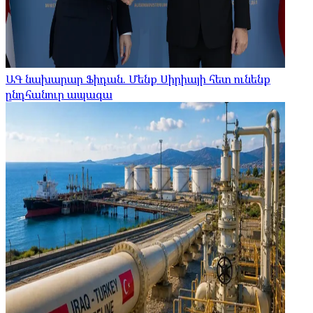
ԱԳ նախարար Ֆիդան. Մենք Սիրիայի հետ ունենք
ընդհանուր ապագա