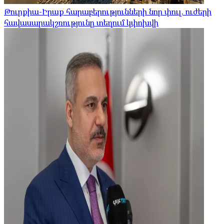
Թուրքիա-Իրաք հարաբերությունների նոր փուլ. ուժերի
հավասարակշռությունը տեղում կփոխվի