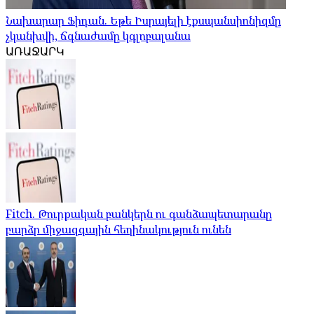
Նախարար Ֆիդան. Եթե Իսրայելի էքսպանսիոնիզմը
չկանխվի, ճգնաժամը կգլոբալանա
ԱՌԱՋԱՐԿ
Fitch. Թուրքական բանկերն ու գանձապետարանը
բարձր միջազգային հեղինակություն ունեն