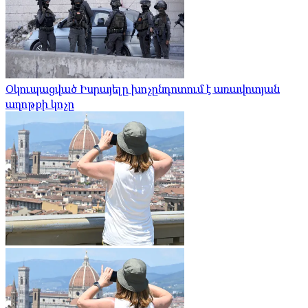
Օկուպացված Իսրայելը խոչընդոտում է առավոտյան
աղոթքի կոչը