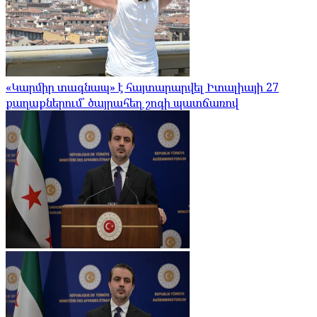
«Կարմիր տագնապ» է հայտարարվել Իտալիայի 27
քաղաքներում՝ ծայրահեղ շոգի պատճառով