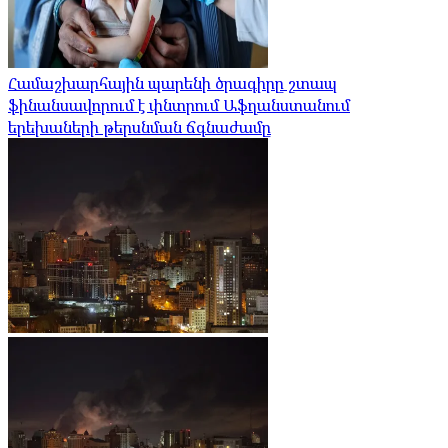
Համաշխարհային պարենի ծրագիրը շտապ
ֆինանսավորում է փնտրում Աֆղանստանում
երեխաների թերսնման ճգնաժամը