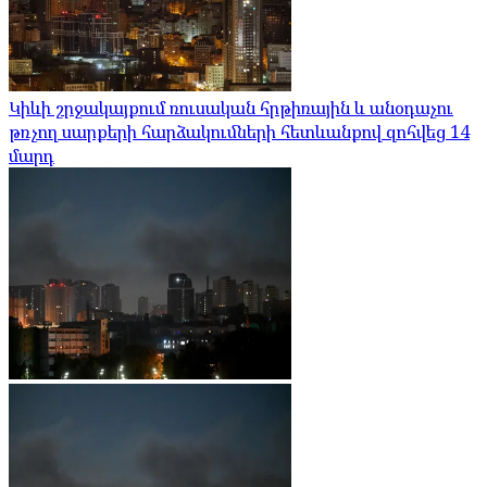
Կիևի շրջակայքում ռուսական հրթիռային և անօդաչու
թռչող սարքերի հարձակումների հետևանքով զոհվեց 14
մարդ