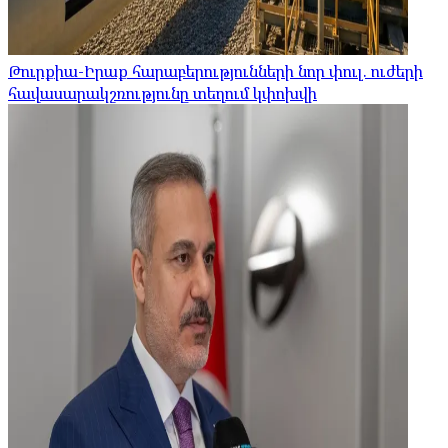
Թուրքիա-Իրաք հարաբերությունների նոր փուլ. ուժերի
հավասարակշռությունը տեղում կփոխվի