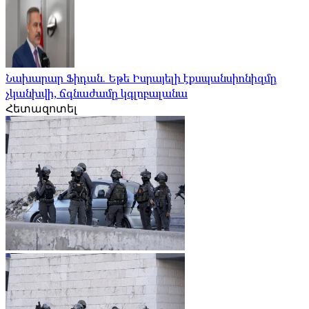
Նախարար Ֆիդան. Եթե Իսրայելի էքսպանսիոնիզմը
չկանխվի, ճգնաժամը կգլոբալանա
Հետազոտել