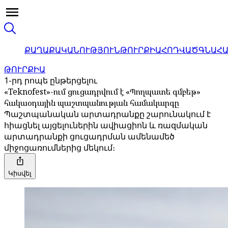
ՔԱՂԱՔԱԿԱՆՈՒԹՅՈՒՆ
ԹՈՒՐՔԻԱ
ՀՈԴՎԱԾ
ԳՆԱՀ
ԹՈՒՐՔԻԱ
1-րդ րոպե ընթերցելու
«Teknofest»-ում ցուցադրվում է «Պողպատե գմբեթ»
հակաօդային պաշտպանության համակարգը
Պաշտպանական արտադրանքը շարունակում է
հիացնել այցելուներին ավիացիոն և ռազմական
արտադրանքի ցուցադրման ամենամեծ
միջոցառումներից մեկում։
Կիսվել