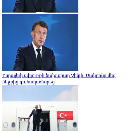
Իսրայելի սփյուռքի նախարար Չիկլի. Մակրոնը մեզ
մեջքից դանակահարեց