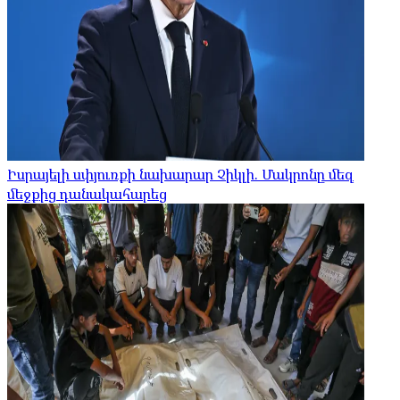
Իսրայելի սփյուռքի նախարար Չիկլի. Մակրոնը մեզ
մեջքից դանակահարեց