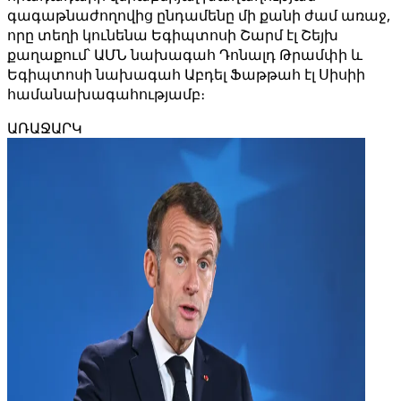
գագաթնաժողովից ընդամենը մի քանի ժամ առաջ,
որը տեղի կունենա Եգիպտոսի Շարմ էլ Շեյխ
քաղաքում՝ ԱՄՆ նախագահ Դոնալդ Թրամփի և
Եգիպտոսի նախագահ Աբդել Ֆաթթահ էլ Սիսիի
համանախագահությամբ։
ԱՌԱՋԱՐԿ