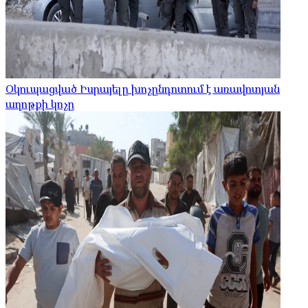
Օկուպացված Իսրայելը խոչընդոտում է առավոտյան
աղոթքի կոչը