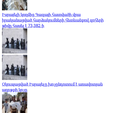
Իսրայելի կողմից Գազայի հատվածի վրա
իրականացված հարձակումների հետևանքով զոհերի
թիվը հասել է 73,382-ի
Օկուպացված Իսրայելը խոչընդոտում է առավոտյան
աղոթքի կոչը