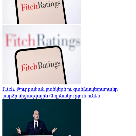
Fitch. Թուրքական բանկերն ու գանձապետարանը
բարձր միջազգային հեղինակություն ունեն