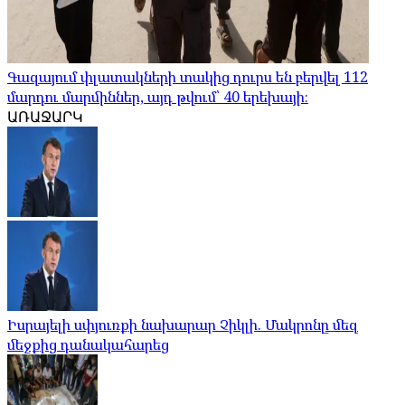
Գազայում փլատակների տակից դուրս են բերվել 112
մարդու մարմիններ, այդ թվում՝ 40 երեխայի։
ԱՌԱՋԱՐԿ
Իսրայելի սփյուռքի նախարար Չիկլի. Մակրոնը մեզ
մեջքից դանակահարեց