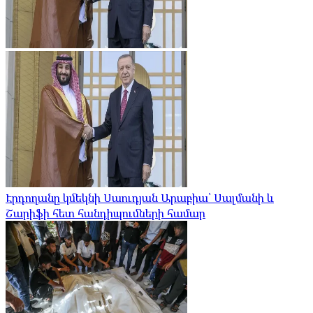
Էրդողանը կմեկնի Սաուդյան Արաբիա՝ Սալմանի և
Շարիֆի հետ հանդիպումների համար