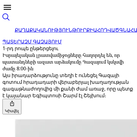
ՔԱՂԱՔԱԿԱՆՈՒԹՅՈՒՆ
ԹՈՒՐՔԻԱ
ՀՈԴՎԱԾ
ԳՆԱՀ
ՊԱՏԵՐԱԶՄ ԳԱԶԱՅՈՒՄ
1-րդ րոպե ընթերցելու
Իսրայելական լրատվամիջոցները հաղորդել են, որ
պատանդների ազատ արձակումը Գազայում կսկսվի
ժամը 8:00-ին
Այս իրադարձությունը տեղի է ունեցել Գազայի
գոտում հրադադարի վերաբերյալ խաղաղության
գագաթնաժողովից մի քանի ժամ առաջ, որը պետք
է կայանար Եգիպտոսի Շարմ էլ Շեյխում։
Կիսվել