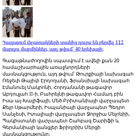
Գազայում փլատակների տակից դուրս են բերվել 112
մարդու մարմիններ, այդ թվում՝ 40 երեխայի։
Գագաթնաժողովին սպասվում է ավելի քան 20
համաշխարհային առաջնորդների
մասնակցություն, այդ թվում՝ Թուրքիայի նախագահ
Ռեջեփ Թայիփ Էրդողանի, Ֆրանսիայի նախագահ
Էմանուել Մակրոնի, Հորդանանի թագավոր
Աբդուլլահ II-ի, Բահրեյնի թագավոր Համադ բին
Իսա ալ-Խալիֆայի, Մեծ Բրիտանիայի վարչապետ
Քեյր Սթարմերի, Իսպանիայի վարչապետ Պեդրո
Սանչեսի, Իտալիայի վարչապետ Ջորջիա Մելոնիի,
Պակիստանի վարչապետ Շահբազ Շարիֆի և
Գերմանիայի կանցլեր Ֆրիդրիխ Մերցի
մասնակցությունը։