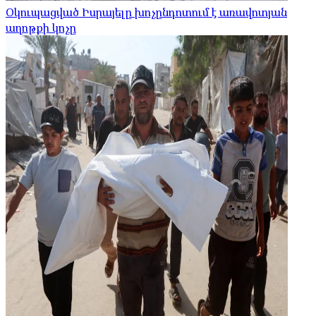
Օկուպացված Իսրայելը խոչընդոտում է առավոտյան
աղոթքի կոչը