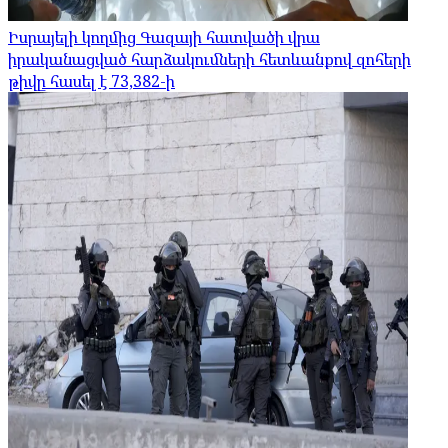
Իսրայելի կողմից Գազայի հատվածի վրա
իրականացված հարձակումների հետևանքով զոհերի
թիվը հասել է 73,382-ի