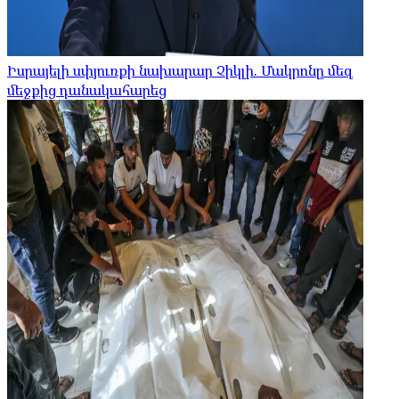
Իսրայելի սփյուռքի նախարար Չիկլի. Մակրոնը մեզ
մեջքից դանակահարեց