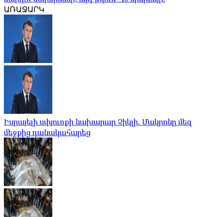
ԱՌԱՋԱՐԿ
Իսրայելի սփյուռքի նախարար Չիկլի. Մակրոնը մեզ
մեջքից դանակահարեց