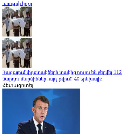
աղոթքի կոչը
Գազայում փլատակների տակից դուրս են բերվել 112
մարդու մարմիններ, այդ թվում՝ 40 երեխայի։
Հետազոտել