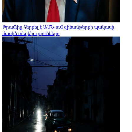
Թրամփը հերքել է ԱՄՆ-ում զինամթերքի պակասի
մասին տեղեկությունները