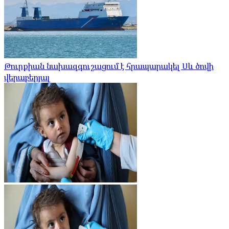
Թուրքիան նախազգուշացում է հրապարակել Սև ծովի
վերաբերյալ