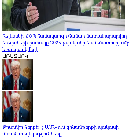
Զելենսկի. ՀՕՊ համակարգի համար մատակարարվող
հրթիռների քանակը 2025 թվականի համեմատությամբ
եռապատկվել է
ԱՌԱՋԱՐԿ
Թրամփը հերքել է ԱՄՆ-ում զինամթերքի պակասի
մասին տեղեկությունները