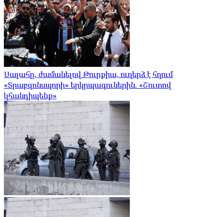
Սալահը, ժամանելով Թուրքիա, ուղերձ է հղում
«Տրաբզոնսպորի» երկրպագուներին. «Շուտով
կհանդիպենք»