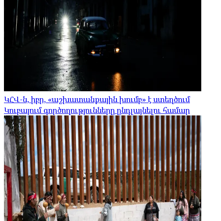
ԿՀՎ-ն, իբր, «աշխատանքային խումբ» է ստեղծում
Կուբայում գործողությունները ընդլայնելու համար