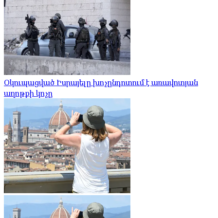
Օկուպացված Իսրայելը խոչընդոտում է առավոտյան
աղոթքի կոչը