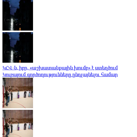
ԿՀՎ-ն, իբր, «աշխատանքային խումբ» է ստեղծում
Կուբայում գործողությունները ընդլայնելու համար