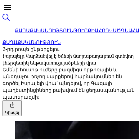
ՔԱՂԱՔԱԿԱՆՈՒԹՅՈՒՆ
ԹՈՒՐՔԻԱ
ՀՈԴՎԱԾ
ԳՆԱՀ
ՔԱՂԱՔԱԿԱՆՈՒԹՅՈՒՆ
2-րդ րոպե ընթերցելու
Իսրայելը հարձակվել է Եմենի մայրաքաղաքում գտնվող
էներգետիկ ենթակառուցվածքների վրա
Եմենի հուսիթ ուժերը բազմիցս հրթիռային և
անօդաչու թռչող սարքերով հարձակումներ են
գործել Իսրայելի վրա՝ պնդելով, որ Գազայի
պաղեստինցիները բախվում են ցեղասպանության
պատերազմի։
Կիսվել