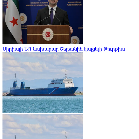
Սիրիայի ԱԳ նախարար Շեյբանին կայցելի Թուրքիա