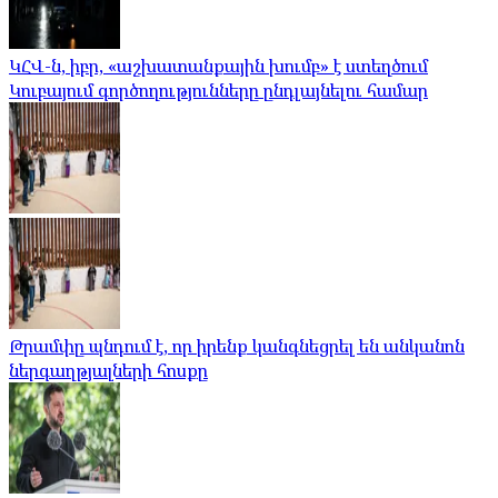
ԿՀՎ-ն, իբր, «աշխատանքային խումբ» է ստեղծում
Կուբայում գործողությունները ընդլայնելու համար
Թրամփը պնդում է, որ իրենք կանգնեցրել են անկանոն
ներգաղթյալների հոսքը