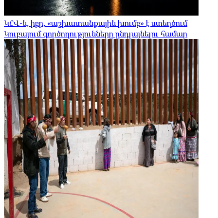
ԿՀՎ-ն, իբր, «աշխատանքային խումբ» է ստեղծում
Կուբայում գործողությունները ընդլայնելու համար