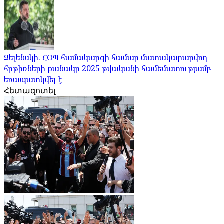
Զելենսկի. ՀՕՊ համակարգի համար մատակարարվող
հրթիռների քանակը 2025 թվականի համեմատությամբ
եռապատկվել է
Հետազոտել