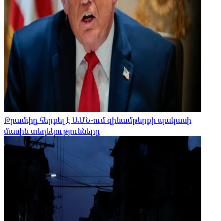
Թրամփը հերքել է ԱՄՆ-ում զինամթերքի պակասի
մասին տեղեկությունները