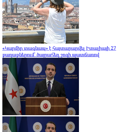
«Կարմիր տագնապ» է հայտարարվել Իտալիայի 27
քաղաքներում՝ ծայրահեղ շոգի պատճառով