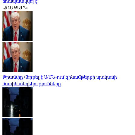
եռապատկվել է
ԱՌԱՋԱՐԿ
Թրամփը հերքել է ԱՄՆ-ում զինամթերքի պակասի
մասին տեղեկությունները