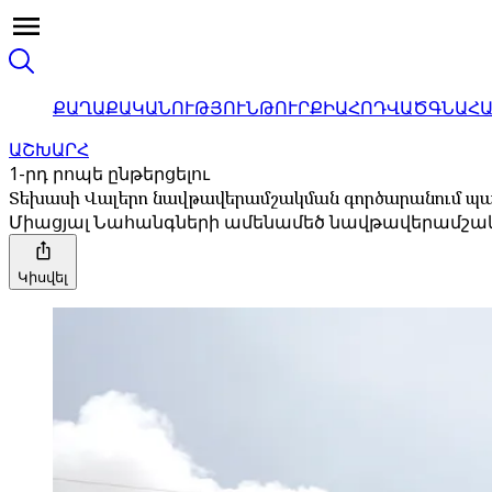
ՔԱՂԱՔԱԿԱՆՈՒԹՅՈՒՆ
ԹՈՒՐՔԻԱ
ՀՈԴՎԱԾ
ԳՆԱՀ
ԱՇԽԱՐՀ
1-րդ րոպե ընթերցելու
Տեխասի Վալերո նավթավերամշակման գործարանում պայթյ
Միացյալ Նահանգների ամենամեծ նավթավերամշակման
Կիսվել