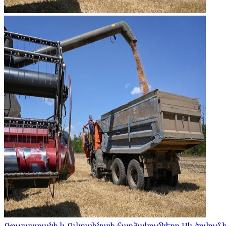
Ռուսաստանի և Ուկրաինայի հարձակումները Սև ծովու