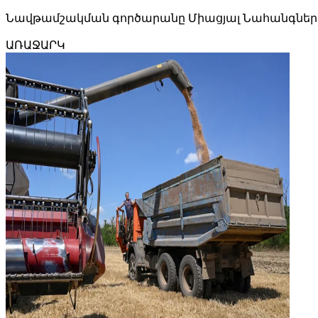
Նավթամշակման գործարանը Միացյալ Նահանգների ամ
ԱՌԱՋԱՐԿ