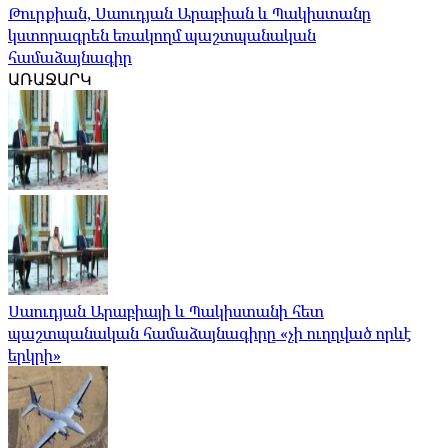
Թուրքիան, Սաուդյան Արաբիան և Պակիստանը
կստորագրեն եռակողմ պաշտպանական
համաձայնագիր
ԱՌԱՋԱՐԿ
Սաուդյան Արաբիայի և Պակիստանի հետ
պաշտպանական համաձայնագիրը «չի ուղղված որևէ
երկրի»