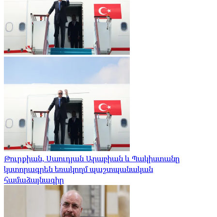
Թուրքիան, Սաուդյան Արաբիան և Պակիստանը
կստորագրեն եռակողմ պաշտպանական
համաձայնագիր