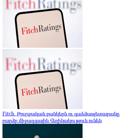
Fitch. Թուրքական բանկերն ու գանձապետարանը
բարձր միջազգային հեղինակություն ունեն