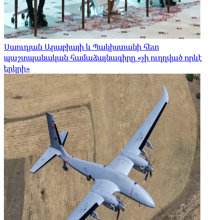
Սաուդյան Արաբիայի և Պակիստանի հետ
պաշտպանական համաձայնագիրը «չի ուղղված որևէ
երկրի»