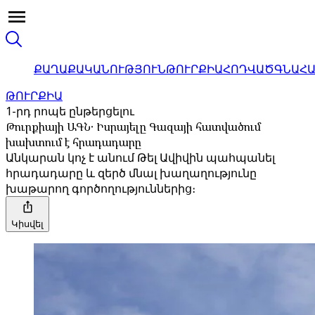
ՔԱՂԱՔԱԿԱՆՈՒԹՅՈՒՆ
ԹՈՒՐՔԻԱ
ՀՈԴՎԱԾ
ԳՆԱՀ
ԹՈՒՐՔԻԱ
1-րդ րոպե ընթերցելու
Թուրքիայի ԱԳՆ․ Իսրայելը Գազայի հատվածում
խախտում է հրադադարը
Անկարան կոչ է անում Թել Ավիվին պահպանել
հրադադարը և զերծ մնալ խաղաղությունը
խաթարող գործողություններից։
Կիսվել