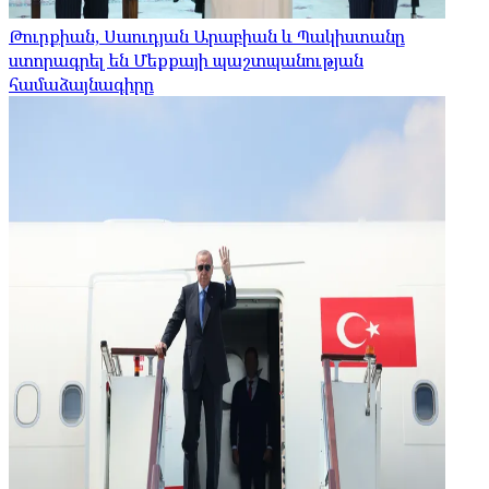
Թուրքիան, Սաուդյան Արաբիան և Պակիստանը
ստորագրել են Մեքքայի պաշտպանության
համաձայնագիրը