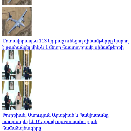
Մոտավորապես 113 կգ քաշ ունեցող զինամթերքը կարող
է թափանցել մինչև 1 մետր հաստությամբ զինամթերքի
Թուրքիան, Սաուդյան Արաբիան և Պակիստանը
ստորագրել են Մեքքայի պաշտպանության
համաձայնագիրը