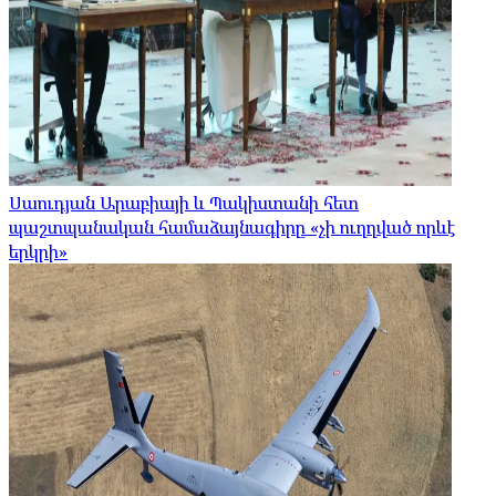
Սաուդյան Արաբիայի և Պակիստանի հետ
պաշտպանական համաձայնագիրը «չի ուղղված որևէ
երկրի»