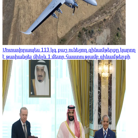
Մոտավորապես 113 կգ քաշ ունեցող զինամթերքը կարող
է թափանցել մինչև 1 մետր հաստությամբ զինամթերքի