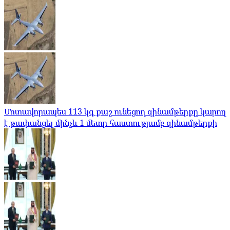
Մոտավորապես 113 կգ քաշ ունեցող զինամթերքը կարող
է թափանցել մինչև 1 մետր հաստությամբ զինամթերքի