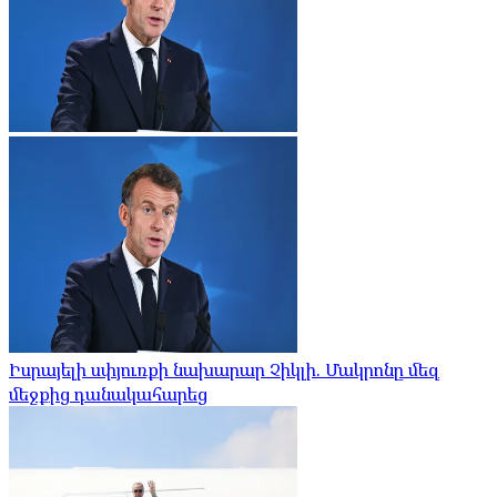
Իսրայելի սփյուռքի նախարար Չիկլի. Մակրոնը մեզ
մեջքից դանակահարեց