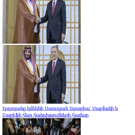
Էրդողանը կմեկնի Սաուդյան Արաբիա՝ Սալմանի և
Շարիֆի հետ հանդիպումների համար