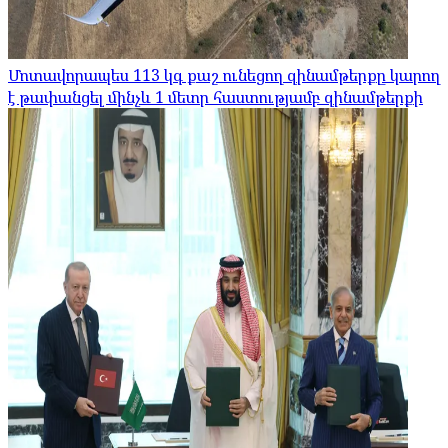
Մոտավորապես 113 կգ քաշ ունեցող զինամթերքը կարող
է թափանցել մինչև 1 մետր հաստությամբ զինամթերքի