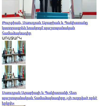
Թուրքիան, Սաուդյան Արաբիան և Պակիստանը
կստորագրեն եռակողմ պաշտպանական
համաձայնագիր
ԱՌԱՋԱՐԿ
Սաուդյան Արաբիայի և Պակիստանի հետ
պաշտպանական համաձայնագիրը «չի ուղղված որևէ
երկրի»