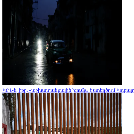
ԿՀՎ-ն, իբր, «աշխատանքային խումբ» է ստեղծում Կուբայո