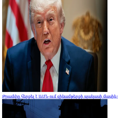
Թրամփը հերքել է ԱՄՆ-ում զինամթերքի պակասի մասին 