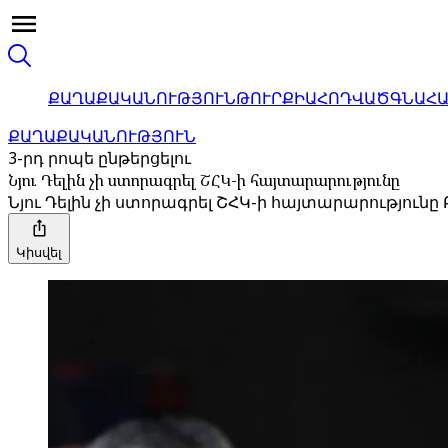
ՔԱՂԱՔԱԿԱՆՈՒԹՅՈՒՆ
ԹՈՒՐՔԻԱ
ՀՈԴՎԱԾ
ԳՆԱՀ
ՔԱՂԱՔԱԿԱՆՈՒԹՅՈՒՆ
3-րդ րոպե ընթերցելու
Նյու Դելին չի ստորագրել ՇՀԿ-ի հայտարարությունը
Նյու Դելին չի ստորագրել ՇՀԿ-ի հայտարարությու
Կիսվել