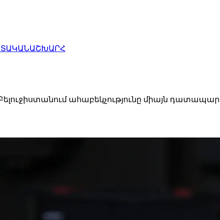
ԱՏԱԿԱՆ
ԱՇԽԱՐՀ
նը Բելուջիստանում ահաբեկչությունը միայն դատապ