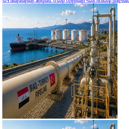
ԱԳ նախարար Ֆիդան. Մենք Սիրիայի հետ ունենք ընդհ