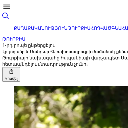
ՔԱՂԱՔԱԿԱՆՈՒԹՅՈՒՆ
ԹՈՒՐՔԻԱ
ՀՈԴՎԱԾ
ԳՆԱՀ
ԹՈՒՐՔԻԱ
1-րդ րոպե ընթերցելու
Էրդողանը և Սանչեսը հեռախոսազրույցի ժամանակ քննար
Թուրքիայի նախագահը Իսպանիայի վարչապետ Սանչ
հետապնդելու մտադրություն չունի։
Կիսվել