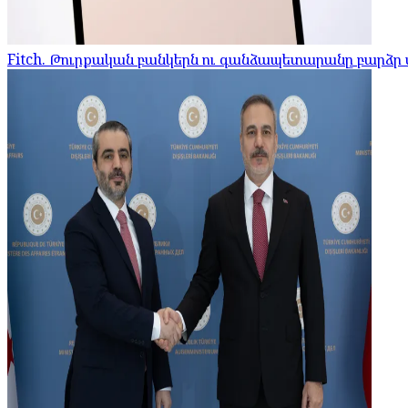
Fitch. Թուրքական բանկերն ու գանձապետարանը բարձր մ