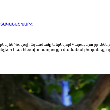
ԱՏԱԿԱՆ
ԱՇԽԱՐՀ
կել են Գազայի ճգնաժամը և երկկողմ հարաբերություններ
եսի հետ հեռախոսազրույցի ժամանակ հայտնեց, որ 