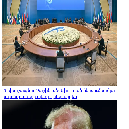
ՀՀ վարչապետ Փաշինյան․ Միության ներսում առկա
խոչընդոտները պետք է վերացվեն