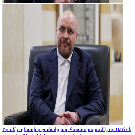
Իրանի գլխավոր բանակցողը հայտարարում է, որ ԱՄՆ-ն