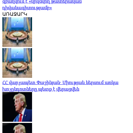
զբաղվում է «կրկնվող թատերական
դիվանագիտությամբ»
ԱՌԱՋԱՐԿ
ՀՀ վարչապետ Փաշինյան․ Միության ներսում առկա
խոչընդոտները պետք է վերացվեն