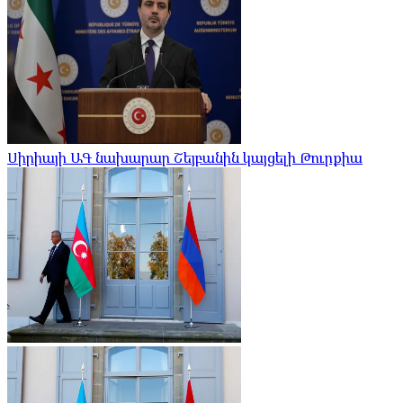
Սիրիայի ԱԳ նախարար Շեյբանին կայցելի Թուրքիա