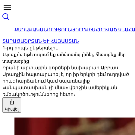
ՔԱՂԱՔԱԿԱՆՈՒԹՅՈՒՆ
ԹՈՒՐՔԻԱ
ՀՈԴՎԱԾ
ԳՆԱՀ
ՏԱՐԱԾԱՇՐՋԱՆ ԵՒ ՀԱՅԱՍՏԱՆ
1-րդ րոպե ընթերցելու
Արաքչի. Եթե ուզում եք անվտանգ լինել, հեռացեք մեր
տարածքից
Իրանի արտաքին գործերի նախարար Աբբաս
Արաղչին հայտարարել է, որ իր երկրի դեմ ուղղված
որևէ հարձակում կամ սպառնալիք
«անպատասխան չի մնա» վերջին ամերիկյան
ռմբակոծություններից հետո։
Կիսվել