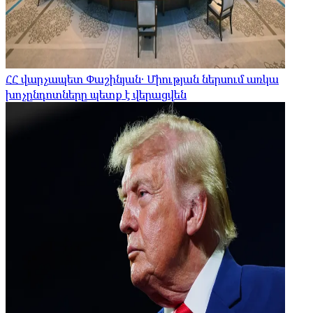
ՀՀ վարչապետ Փաշինյան․ Միության ներսում առկա
խոչընդոտները պետք է վերացվեն