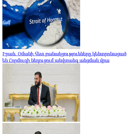
Իրան. Օմանի հետ բանակցությունները կենտրոնացած
են Հորմուզի նեղուցում անվտանգ անցման վրա