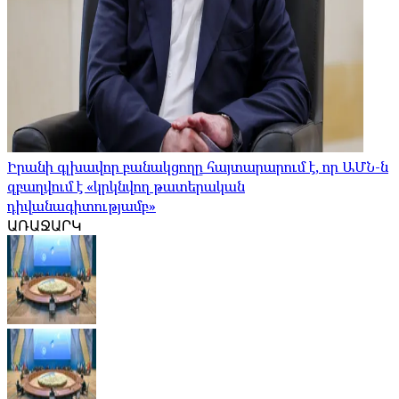
Իրանի գլխավոր բանակցողը հայտարարում է, որ ԱՄՆ-ն
զբաղվում է «կրկնվող թատերական
դիվանագիտությամբ»
ԱՌԱՋԱՐԿ