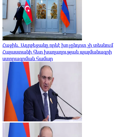
Հաջիև. Ադրբեջանը որևէ խոչընդոտ չի տեսնում
Հայաստանի հետ խաղաղության պայմանագրի
ստորագրման համար