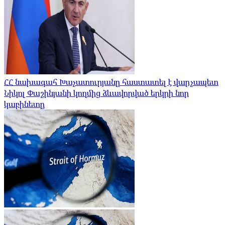
ՀՀ նախագահ Խաչատուրյանը հաստատել է վարչապետ
Նիկոլ Փաշինյանի կողմից ձևավորված երկրի նոր
կաբինետը