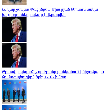
ՀՀ վարչապետ Փաշինյան․ Միության ներսում առկա
խոչընդոտները պետք է վերացվեն
Թրամփը պնդում է, որ Իրանը ցանկանում է միջուկային
համաձայնագիր կնքել ԱՄՆ-ի հետ