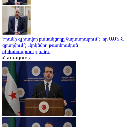
Իրանի գլխավոր բանակցողը հայտարարում է, որ ԱՄՆ-ն
զբաղվում է «կրկնվող թատերական
դիվանագիտությամբ»
Հետազոտել