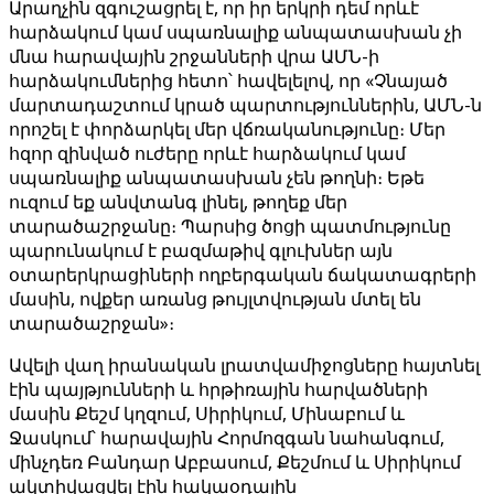
Արաղչին զգուշացրել է, որ իր երկրի դեմ որևէ
հարձակում կամ սպառնալիք անպատասխան չի
մնա հարավային շրջանների վրա ԱՄՆ-ի
հարձակումներից հետո՝ հավելելով, որ «Չնայած
մարտադաշտում կրած պարտություններին, ԱՄՆ-ն
որոշել է փորձարկել մեր վճռականությունը։ Մեր
հզոր զինված ուժերը որևէ հարձակում կամ
սպառնալիք անպատասխան չեն թողնի։ Եթե
ուզում եք անվտանգ լինել, թողեք մեր
տարածաշրջանը։ Պարսից ծոցի պատմությունը
պարունակում է բազմաթիվ գլուխներ այն
օտարերկրացիների ողբերգական ճակատագրերի
մասին, ովքեր առանց թույլտվության մտել են
տարածաշրջան»։
Ավելի վաղ իրանական լրատվամիջոցները հայտնել
էին պայթյունների և հրթիռային հարվածների
մասին Քեշմ կղզում, Սիրիկում, Մինաբում և
Ջասկում՝ հարավային Հորմոզգան նահանգում,
մինչդեռ Բանդար Աբբասում, Քեշմում և Սիրիկում
ակտիվացվել էին հակաօդային