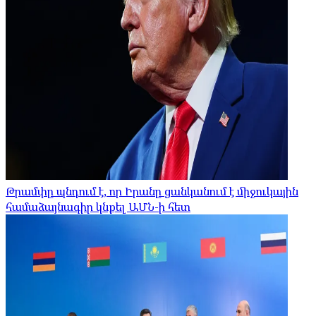
Թրամփը պնդում է, որ Իրանը ցանկանում է միջուկային
համաձայնագիր կնքել ԱՄՆ-ի հետ