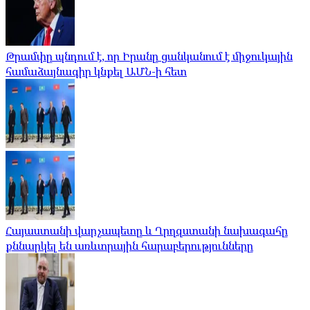
Թրամփը պնդում է, որ Իրանը ցանկանում է միջուկային
համաձայնագիր կնքել ԱՄՆ-ի հետ
Հայաստանի վարչապետը և Ղրղզստանի նախագահը
քննարկել են առևտրային հարաբերությունները