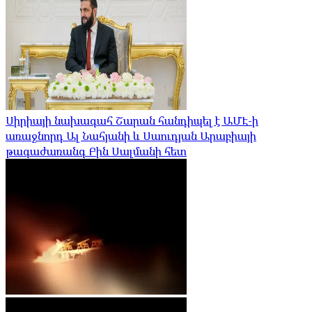
Սիրիայի նախագահ Շարան հանդիպել է ԱՄԷ-ի
առաջնորդ Ալ Նահյանի և Սաուդյան Արաբիայի
թագաժառանգ Բին Սալմանի հետ