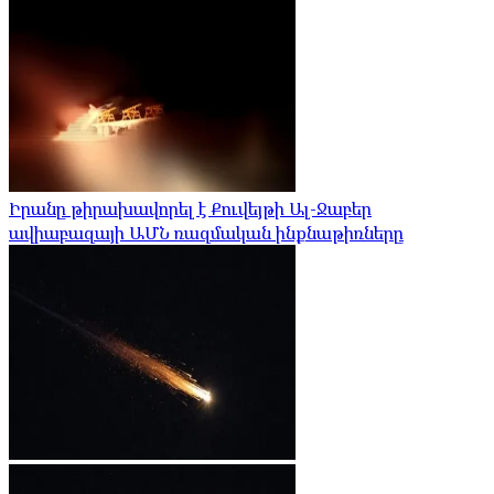
Իրանը թիրախավորել է Քուվեյթի Ալ-Ջաբեր
ավիաբազայի ԱՄՆ ռազմական ինքնաթիռները