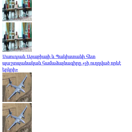
Սաուդյան Արաբիայի և Պակիստանի հետ
պաշտպանական համաձայնագիրը «չի ուղղված որևէ
երկրի»