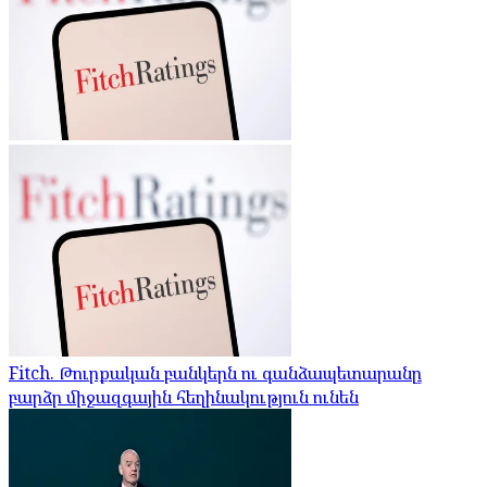
Fitch. Թուրքական բանկերն ու գանձապետարանը
բարձր միջազգային հեղինակություն ունեն