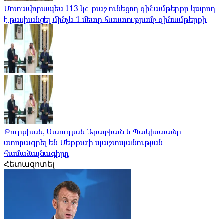
Մոտավորապես 113 կգ քաշ ունեցող զինամթերքը կարող
է թափանցել մինչև 1 մետր հաստությամբ զինամթերքի
Թուրքիան, Սաուդյան Արաբիան և Պակիստանը
ստորագրել են Մեքքայի պաշտպանության
համաձայնագիրը
Հետազոտել