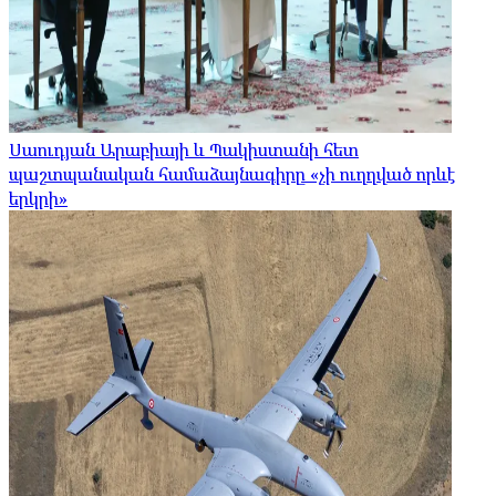
Սաուդյան Արաբիայի և Պակիստանի հետ
պաշտպանական համաձայնագիրը «չի ուղղված որևէ
երկրի»