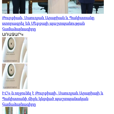
Թուրքիան, Սաուդյան Արաբիան և Պակիստանը
ստորագրել են Մեքքայի պաշտպանության
համաձայնագիրը
ԱՌԱՋԱՐԿ
ԻՀԿ-ն ողջունել է Թուրքիայի, Սաուդյան Արաբիայի և
Պակիստանի միջև կնքված պաշտպանական
համաձայնագիրը