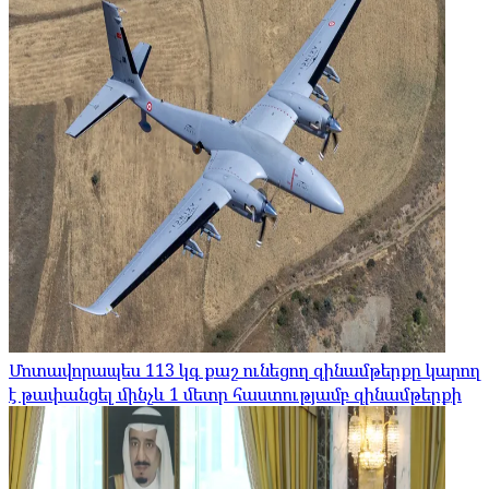
Մոտավորապես 113 կգ քաշ ունեցող զինամթերքը կարող
է թափանցել մինչև 1 մետր հաստությամբ զինամթերքի