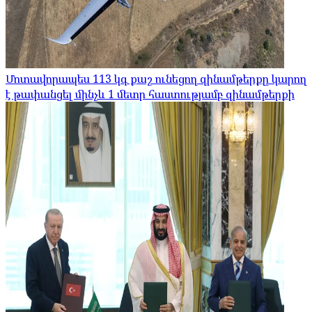
Մոտավորապես 113 կգ քաշ ունեցող զինամթերքը կարող
է թափանցել մինչև 1 մետր հաստությամբ զինամթերքի