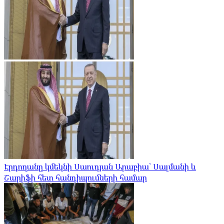
Էրդողանը կմեկնի Սաուդյան Արաբիա՝ Սալմանի և
Շարիֆի հետ հանդիպումների համար