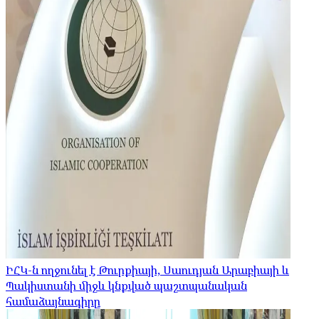
ԻՀԿ-ն ողջունել է Թուրքիայի, Սաուդյան Արաբիայի և
Պակիստանի միջև կնքված պաշտպանական
համաձայնագիրը