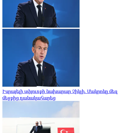
Իսրայելի սփյուռքի նախարար Չիկլի. Մակրոնը մեզ
մեջքից դանակահարեց