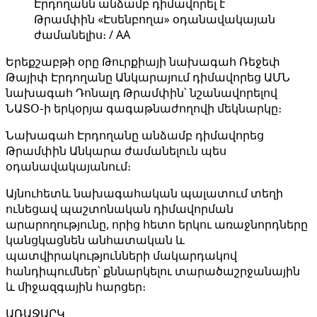
Էրդողանն անձամբ դիմավորել է
Թրամփին «Էսենբողա» օդանավակայան
ժամանելիս։ / AA
Երեքշաբթի օրը Թուրքիայի նախագահ Ռեջեփ
Թայիփ Էրդողանը Անկարայում դիմավորեց ԱՄՆ
նախագահ Դոնալդ Թրամփին՝ նշանավորելով
ՆԱՏՕ-ի երկօրյա գագաթնաժողովի մեկնարկը։
Նախագահ Էրդողանը անձամբ դիմավորեց
Թրամփին Անկարա ժամանելուն պես
օդանավակայանում։
Այնուհետև նախագահական պալատում տեղի
ունեցավ պաշտոնական դիմավորման
արարողությունը, որից հետո երկու առաջնորդները
կանցկացնեն անհատական ​​և
պատվիրակությունների մակարդակով
հանդիպումներ՝ քննարկելու տարածաշրջանային
և միջազգային հարցեր։
ԱՌԱՋԱՐԿ