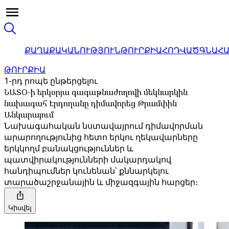
ՔԱՂԱՔԱԿԱՆՈՒԹՅՈՒՆ
ԹՈՒՐՔԻԱ
ՀՈԴՎԱԾ
ԳՆԱՀ
ԹՈՒՐՔԻԱ
1-րդ րոպե ընթերցելու
ՆԱՏՕ-ի երկօրյա գագաթնաժողովի մեկնարկին
նախագահ Էրդողանը դիմավորեց Թրամփին
Անկարայում
Նախագահական նստավայրում դիմավորման
արարողությունից հետո երկու ղեկավարները
երկկողմ բանակցություններ և
պատվիրակությունների մակարդակով
հանդիպումներ կունենան՝ քննարկելու
տարածաշրջանային և միջազգային հարցեր։
Կիսվել