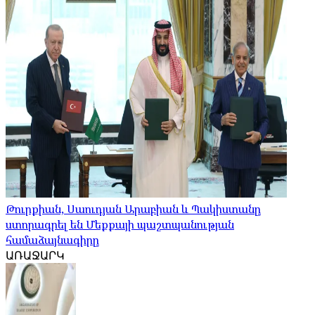
Թուրքիան, Սաուդյան Արաբիան և Պակիստանը
ստորագրել են Մեքքայի պաշտպանության
համաձայնագիրը
ԱՌԱՋԱՐԿ