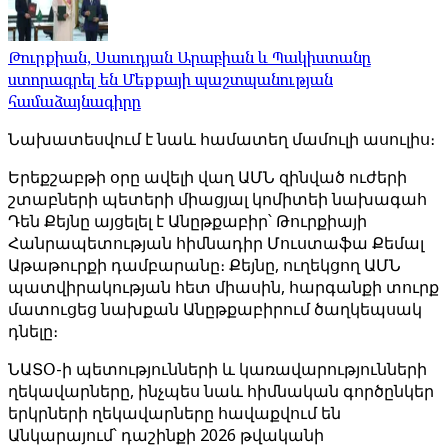
Թուրքիան, Սաուդյան Արաբիան և Պակիստանը
ստորագրել են Մեքքայի պաշտպանության
համաձայնագիրը
Նախատեսվում է նաև համատեղ մամուլի ասուլիս։
Երեքշաբթի օրը ավելի վաղ ԱՄՆ զինված ուժերի
շտաբների պետերի միացյալ կոմիտեի նախագահ
Դեն Քեյնը այցելել է Անըթքաբիր՝ Թուրքիայի
Հանրապետության հիմնադիր Մուստաֆա Քեմալ
Աթաթուրքի դամբարանը։ Քեյնը, ուղեկցող ԱՄՆ
պատվիրակության հետ միասին, հարգանքի տուրք
մատուցեց նախքան Անըթքաբիրում ծաղկեպսակ
դնելը։
ՆԱՏՕ-ի պետությունների և կառավարությունների
ղեկավարները, ինչպես նաև հիմնական գործընկեր
երկրների ղեկավարները հավաքվում են
Անկարայում՝ դաշինքի 2026 թվականի