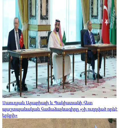
Սաուդյան Արաբիայի և Պակիստանի հետ
պաշտպանական համաձայնագիրը «չի ուղղված որևէ
երկրի»