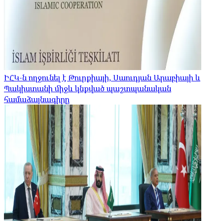
ԻՀԿ-ն ողջունել է Թուրքիայի, Սաուդյան Արաբիայի և
Պակիստանի միջև կնքված պաշտպանական
համաձայնագիրը