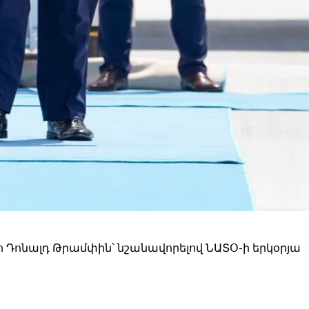
Դոնալդ Թրամփին՝ նշանավորելով ՆԱՏՕ-ի երկօրյա