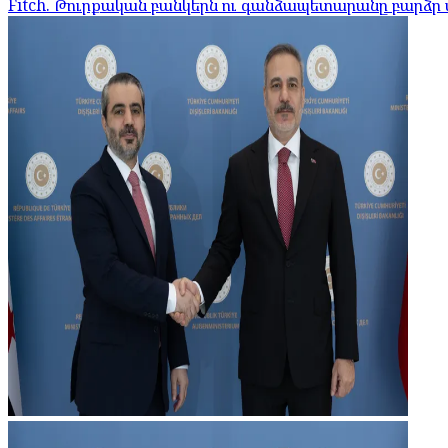
Fitch. Թուրքական բանկերն ու գանձապետարանը բարձր մ