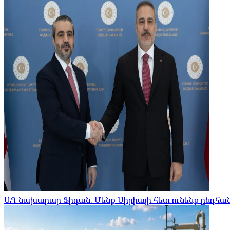
ԱԳ նախարար Ֆիդան. Մենք Սիրիայի հետ ունենք ընդհ