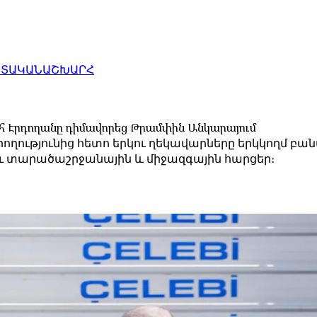
ԱՏԱԿԱՆ
ԱՇԽԱՐՀ
 Էրդողանը դիմավորեց Թրամփին Անկարայում
ւթյունից հետո երկու ղեկավարները երկկողմ բանա
ւ տարածաշրջանային և միջազգային հարցեր։