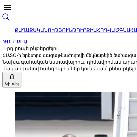
ՔԱՂԱՔԱԿԱՆՈՒԹՅՈՒՆ
ԹՈՒՐՔԻԱ
ՀՈԴՎԱԾ
ԳՆԱՀ
ԹՈՒՐՔԻԱ
1-րդ րոպե ընթերցելու
ՆԱՏՕ-ի երկօրյա գագաթնաժողովի մեկնարկին նախագահ
Նախագահական նստավայրում դիմավորման արարողո
մակարդակով հանդիպումներ կունենան՝ քննարկելո
Կիսվել