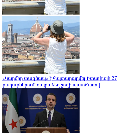
«Կարմիր տագնապ» է հայտարարվել Իտալիայի 27
քաղաքներում՝ ծայրահեղ շոգի պատճառով