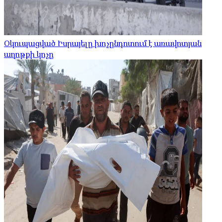
Օկուպացված Իսրայելը խոչընդոտում է առավոտյան
աղոթքի կոչը