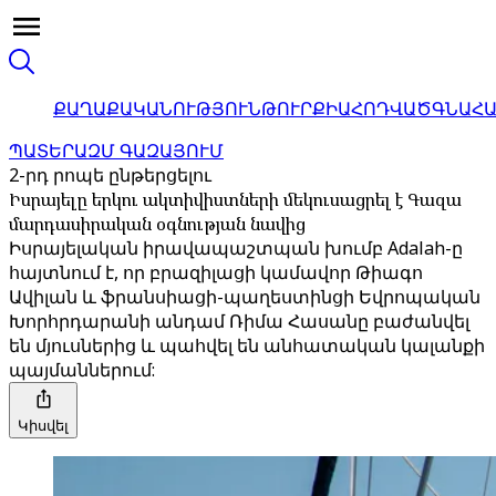
ՔԱՂԱՔԱԿԱՆՈՒԹՅՈՒՆ
ԹՈՒՐՔԻԱ
ՀՈԴՎԱԾ
ԳՆԱՀ
ՊԱՏԵՐԱԶՄ ԳԱԶԱՅՈՒՄ
2-րդ րոպե ընթերցելու
Իսրայելը երկու ակտիվիստների մեկուսացրել է Գազա
մարդասիրական օգնության նավից
Իսրայելական իրավապաշտպան խումբ Adalah-ը
հայտնում է, որ բրազիլացի կամավոր Թիագո
Ավիլան և ֆրանսիացի-պաղեստինցի Եվրոպական
Խորհրդարանի անդամ Ռիմա Հասանը բաժանվել
են մյուսներից և պահվել են անհատական կալանքի
պայմաններում:
Կիսվել