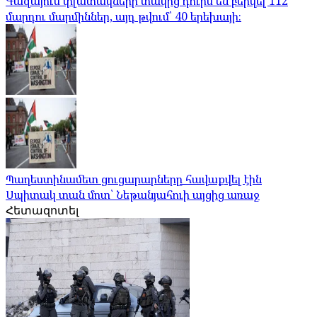
Գազայում փլատակների տակից դուրս են բերվել 112
մարդու մարմիններ, այդ թվում՝ 40 երեխայի։
Պաղեստինամետ ցուցարարները հավաքվել էին
Սպիտակ տան մոտ՝ Նեթանյահուի այցից առաջ
Հետազոտել