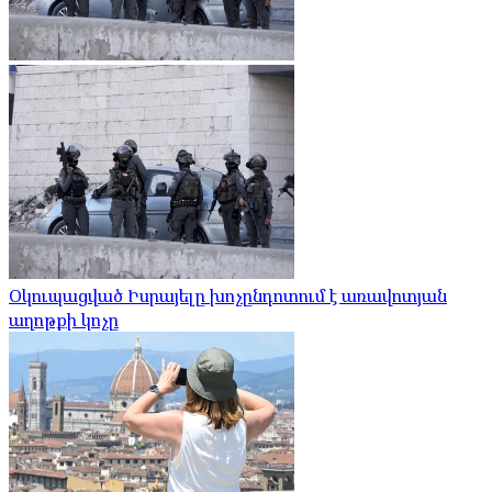
Օկուպացված Իսրայելը խոչընդոտում է առավոտյան
աղոթքի կոչը