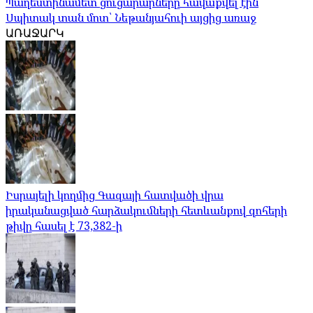
Պաղեստինամետ ցուցարարները հավաքվել էին
Սպիտակ տան մոտ՝ Նեթանյահուի այցից առաջ
ԱՌԱՋԱՐԿ
Իսրայելի կողմից Գազայի հատվածի վրա
իրականացված հարձակումների հետևանքով զոհերի
թիվը հասել է 73,382-ի