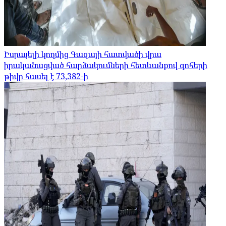
Իսրայելի կողմից Գազայի հատվածի վրա
իրականացված հարձակումների հետևանքով զոհերի
թիվը հասել է 73,382-ի