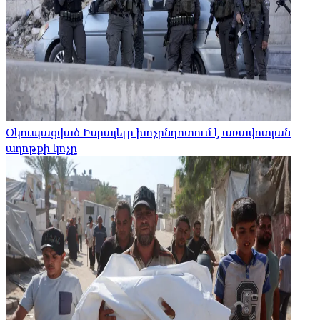
Օկուպացված Իսրայելը խոչընդոտում է առավոտյան
աղոթքի կոչը