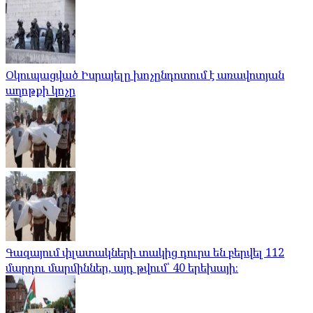
Օկուպացված Իսրայելը խոչընդոտում է առավոտյան
աղոթքի կոչը
Գազայում փլատակների տակից դուրս են բերվել 112
մարդու մարմիններ, այդ թվում՝ 40 երեխայի։