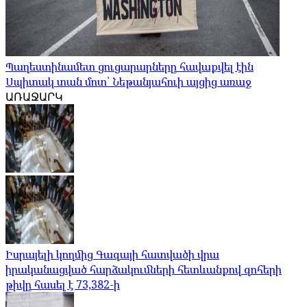
Պաղեստինամետ ցուցարարները հավաքվել էին
Սպիտակ տան մոտ՝ Նեթանյահուի այցից առաջ
ԱՌԱՋԱՐԿ
Իսրայելի կողմից Գազայի հատվածի վրա
իրականացված հարձակումների հետևանքով զոհերի
թիվը հասել է 73,382-ի