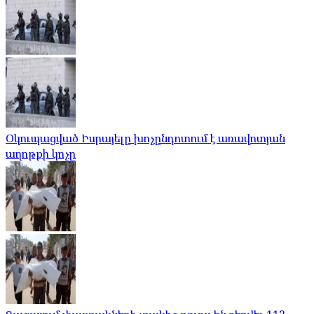
Օկուպացված Իսրայելը խոչընդոտում է առավոտյան
աղոթքի կոչը