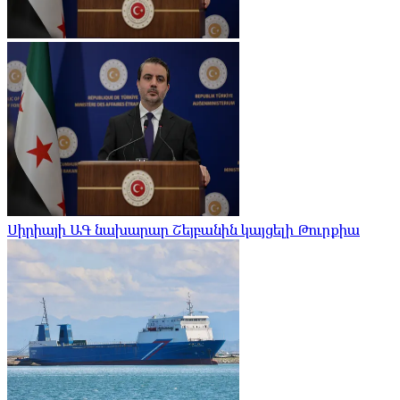
Սիրիայի ԱԳ նախարար Շեյբանին կայցելի Թուրքիա