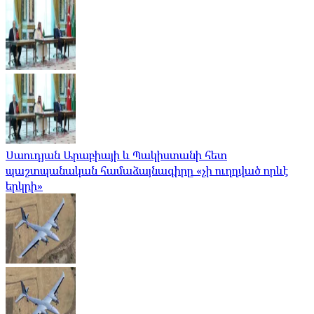
Սաուդյան Արաբիայի և Պակիստանի հետ
պաշտպանական համաձայնագիրը «չի ուղղված որևէ
երկրի»