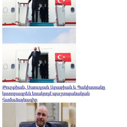
Թուրքիան, Սաուդյան Արաբիան և Պակիստանը
կստորագրեն եռակողմ պաշտպանական
համաձայնագիր