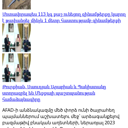
Մոտավորապես 113 կգ քաշ ունեցող զինամթերքը կարող
է թափանցել մինչև 1 մետր հաստությամբ զինամթերքի
Թուրքիան, Սաուդյան Արաբիան և Պակիստանը
ստորագրել են Մեքքայի պաշտպանության
համաձայնագիրը
AFAD-ի անձնակազմը մեծ փորձ ունի ծայրահեղ
պայմաններում աշխատելու մեջ՝ արձագանքելով
բազմաթիվ բնական աղետների, ներառյալ 2023