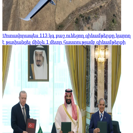
Մոտավորապես 113 կգ քաշ ունեցող զինամթերքը կարող
է թափանցել մինչև 1 մետր հաստությամբ զինամթերքի