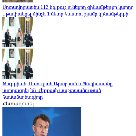
Մոտավորապես 113 կգ քաշ ունեցող զինամթերքը կարող
է թափանցել մինչև 1 մետր հաստությամբ զինամթերքի
Թուրքիան, Սաուդյան Արաբիան և Պակիստանը
ստորագրել են Մեքքայի պաշտպանության
համաձայնագիրը
Հետազոտել