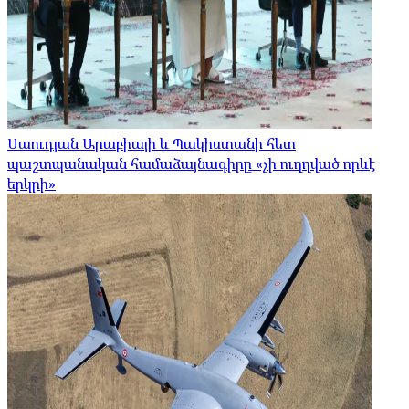
Սաուդյան Արաբիայի և Պակիստանի հետ
պաշտպանական համաձայնագիրը «չի ուղղված որևէ
երկրի»