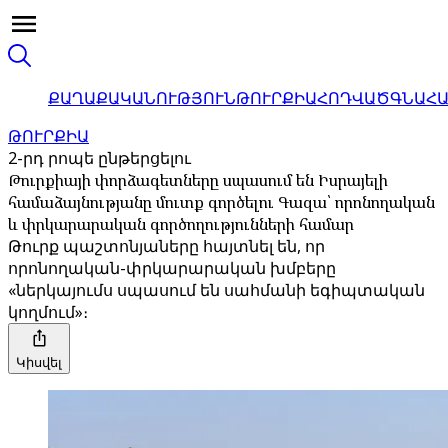
ՔԱՂԱՔԱԿԱՆՈՒԹՅՈՒՆ
ԹՈՒՐՔԻԱ
ՀՈԴՎԱԾ
ԳՆԱՀ
ԹՈՒՐՔԻԱ
2-րդ րոպե ընթերցելու
Թուրքիայի փորձագետները սպասում են Իսրայելի
համաձայնությանը մուտք գործելու Գազա՝ որոնողական
և փրկարարական գործողությունների համար
Թուրք պաշտոնյաները հայտնել են, որ
որոնողական-փրկարարական խմբերը
«ներկայումս սպասում են սահմանի եգիպտական ​​
կողմում»։
Կիսվել