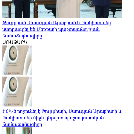
Թուրքիան, Սաուդյան Արաբիան և Պակիստանը
ստորագրել են Մեքքայի պաշտպանության
համաձայնագիրը
ԱՌԱՋԱՐԿ
ԻՀԿ-ն ողջունել է Թուրքիայի, Սաուդյան Արաբիայի և
Պակիստանի միջև կնքված պաշտպանական
համաձայնագիրը