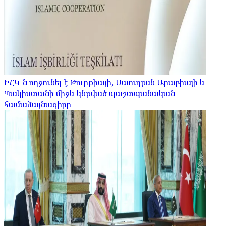
ԻՀԿ-ն ողջունել է Թուրքիայի, Սաուդյան Արաբիայի և
Պակիստանի միջև կնքված պաշտպանական
համաձայնագիրը