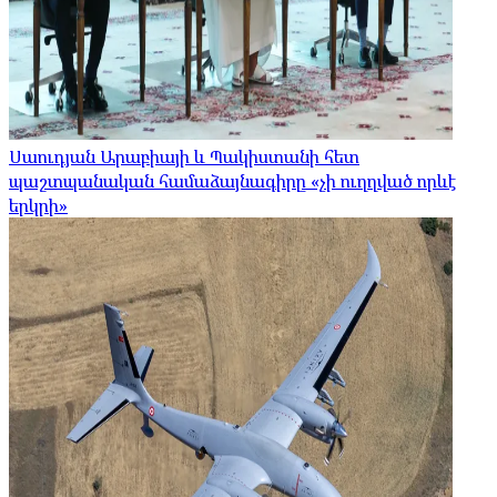
Սաուդյան Արաբիայի և Պակիստանի հետ
պաշտպանական համաձայնագիրը «չի ուղղված որևէ
երկրի»