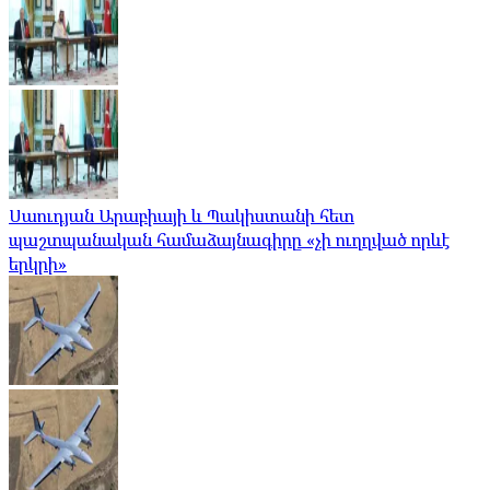
Սաուդյան Արաբիայի և Պակիստանի հետ
պաշտպանական համաձայնագիրը «չի ուղղված որևէ
երկրի»