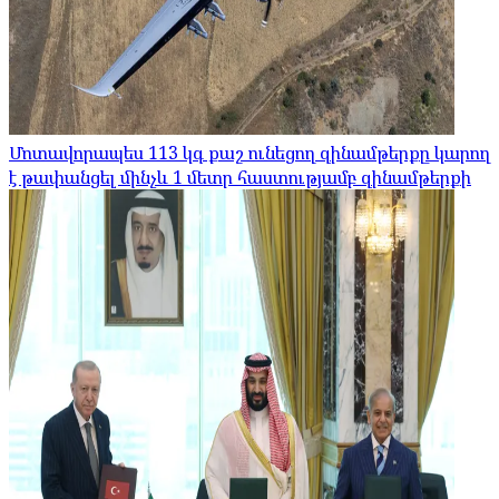
Մոտավորապես 113 կգ քաշ ունեցող զինամթերքը կարող
է թափանցել մինչև 1 մետր հաստությամբ զինամթերքի