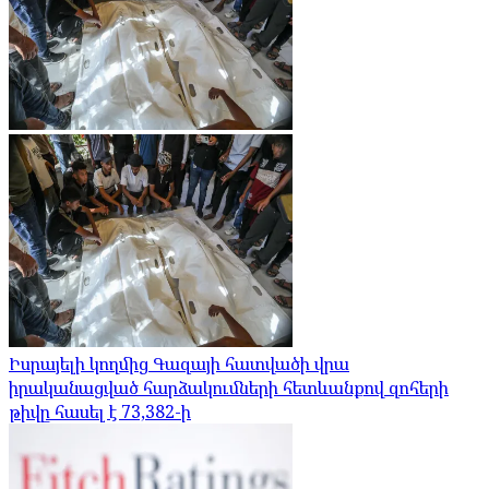
Իսրայելի կողմից Գազայի հատվածի վրա
իրականացված հարձակումների հետևանքով զոհերի
թիվը հասել է 73,382-ի