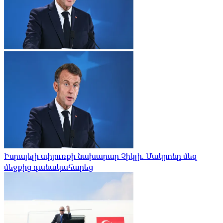
Իսրայելի սփյուռքի նախարար Չիկլի. Մակրոնը մեզ
մեջքից դանակահարեց