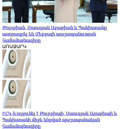
Թուրքիան, Սաուդյան Արաբիան և Պակիստանը
ստորագրել են Մեքքայի պաշտպանության
համաձայնագիրը
ԱՌԱՋԱՐԿ
ԻՀԿ-ն ողջունել է Թուրքիայի, Սաուդյան Արաբիայի և
Պակիստանի միջև կնքված պաշտպանական
համաձայնագիրը