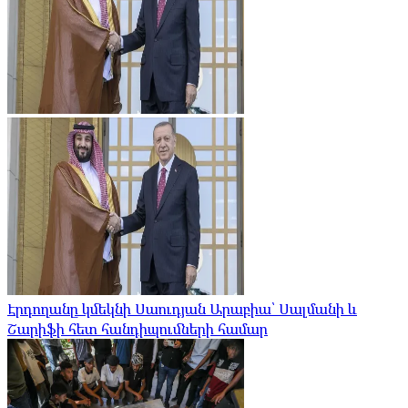
Էրդողանը կմեկնի Սաուդյան Արաբիա՝ Սալմանի և
Շարիֆի հետ հանդիպումների համար