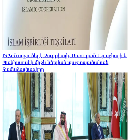
ԻՀԿ-ն ողջունել է Թուրքիայի, Սաուդյան Արաբիայի և
Պակիստանի միջև կնքված պաշտպանական
համաձայնագիրը