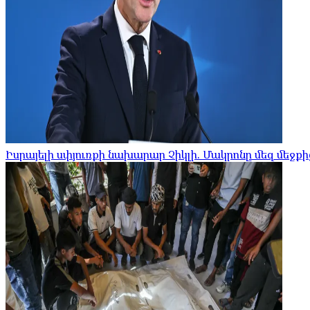
Իսրայելի սփյուռքի նախարար Չիկլի. Մակրոնը մեզ մեջ