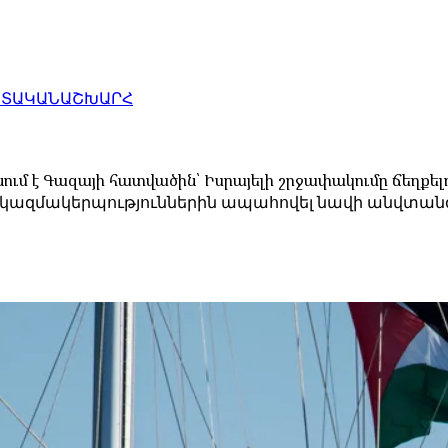
ԱՏԱԿԱՆ
ԱՇԽԱՐՀ
մ է Գազայի հատվածին՝ Իսրայելի շրջափակումը ճեղքել
ն կազմակերպություններին ապահովել նավի անվտանգ 