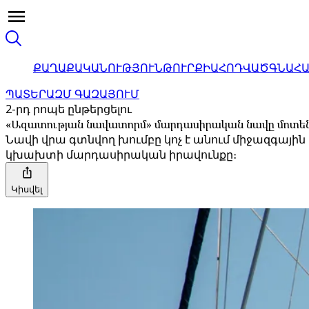
ՔԱՂԱՔԱԿԱՆՈՒԹՅՈՒՆ
ԹՈՒՐՔԻԱ
ՀՈԴՎԱԾ
ԳՆԱՀ
ՊԱՏԵՐԱԶՄ ԳԱԶԱՅՈՒՄ
2-րդ րոպե ընթերցելու
«Ազատության նավատորմ» մարդասիրական նավը մոտենու
Նավի վրա գտնվող խումբը կոչ է անում միջազգայի
կխախտի մարդասիրական իրավունքը։
Կիսվել