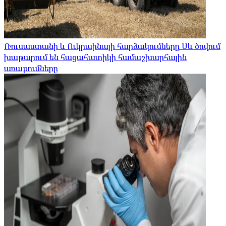
Ռուսաստանի և Ուկրաինայի հարձակումները Սև ծովում
խաթարում են հացահատիկի համաշխարհային
առաքումները