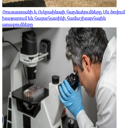
Ռուսաստանի և Ուկրաինայի հարձակումները Սև ծովում
խաթարում են հացահատիկի համաշխարհային
առաքումները