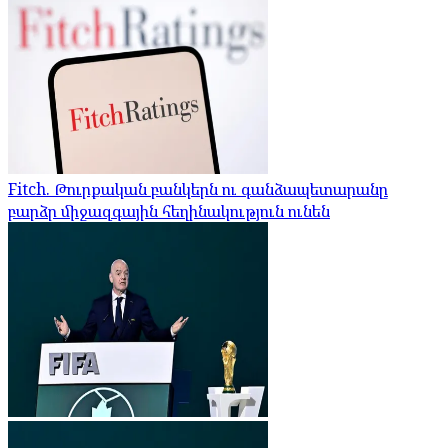
Fitch. Թուրքական բանկերն ու գանձապետարանը
բարձր միջազգային հեղինակություն ունեն