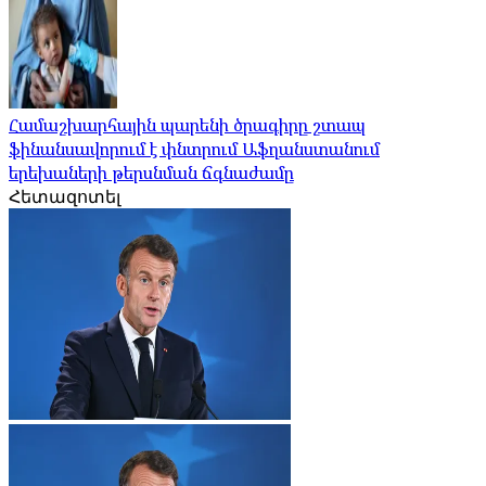
Համաշխարհային պարենի ծրագիրը շտապ
ֆինանսավորում է փնտրում Աֆղանստանում
երեխաների թերսնման ճգնաժամը
Հետազոտել