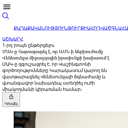
ՔԱՂԱՔԱԿԱՆՈՒԹՅՈՒՆ
ԹՈՒՐՔԻԱ
ՀՈԴՎԱԾ
ԳՆԱՀ
ԱՇԽԱՐՀ
1-րդ րոպե ընթերցելու
ՄԱԿ-ը հայտարարել է, որ ԱՄՆ-ի ներխուժումը
Վենեսուելա միջազգային իրավունքի խախտում է
ՄԱԿ-ը զգուշացրել է, որ Վաշինգտոնի
գործողությունները Կարակասում կարող են
վատթարացնել Վենեսուելայի ճգնաժամը և
վտանգավոր նախադեպ ստեղծել ուժի
միակողմանի կիրառման համար։
Կիսվել