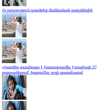
Ուշադրություն դարձրեք մանկական քաղցկեղին
«Կարմիր տագնապ» է հայտարարվել Իտալիայի 27
քաղաքներում՝ ծայրահեղ շոգի պատճառով