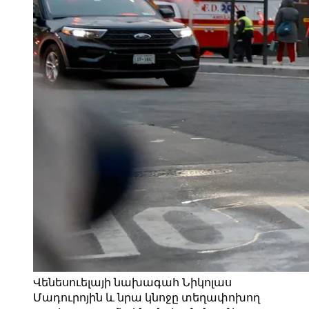
Վենեսուելայի նախագահ Նիկոլաս
Մադուրոյին և նրա կնոջը տեղափոխող