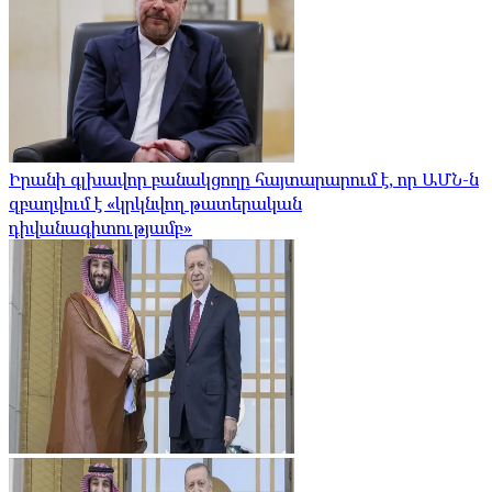
Իրանի գլխավոր բանակցողը հայտարարում է, որ ԱՄՆ-ն
զբաղվում է «կրկնվող թատերական
դիվանագիտությամբ»