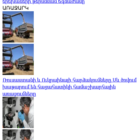
երեխաների թերսնման ճգնաժամը
ԱՌԱՋԱՐԿ
Ռուսաստանի և Ուկրաինայի հարձակումները Սև ծովում
խաթարում են հացահատիկի համաշխարհային
առաքումները