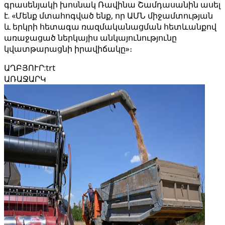
գրասենյակի խոսնակ Ռավինա Շամդասանին ասել
է. «Մենք մտահոգված ենք, որ ԱՄՆ միջամտության
և երկրի հետագա ռազմականացման հետևանքով
առաջացած ներկայիս անկայունությունը
կվատթարացնի իրավիճակը»։
ԱՂԲՅՈՒՐ
:
trt
ԱՌԱՋԱՐԿ