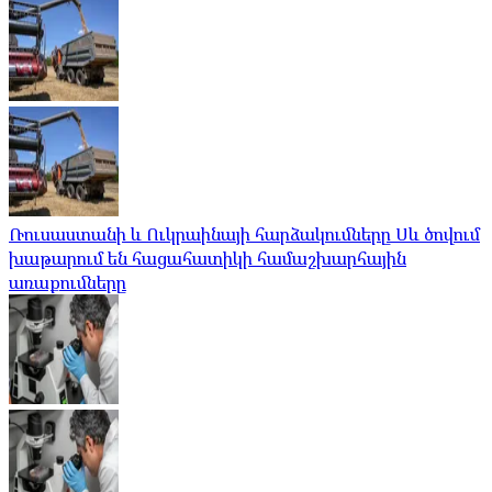
Ռուսաստանի և Ուկրաինայի հարձակումները Սև ծովում
խաթարում են հացահատիկի համաշխարհային
առաքումները