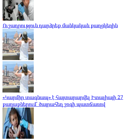
Ուշադրություն դարձրեք մանկական քաղցկեղին
«Կարմիր տագնապ» է հայտարարվել Իտալիայի 27
քաղաքներում՝ ծայրահեղ շոգի պատճառով