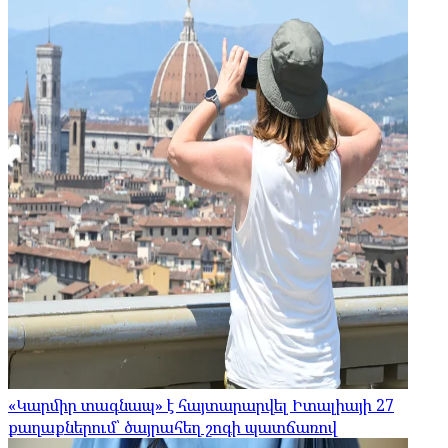
«Կարմիր տագնապ» է հայտարարվել Իտալիայի 27
քաղաքներում՝ ծայրահեղ շոգի պատճառով