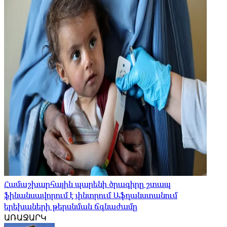
Համաշխարհային պարենի ծրագիրը շտապ
ֆինանսավորում է փնտրում Աֆղանստանում
երեխաների թերսնման ճգնաժամը
ԱՌԱՋԱՐԿ