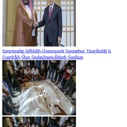
Էրդողանը կմեկնի Սաուդյան Արաբիա՝ Սալմանի և
Շարիֆի հետ հանդիպումների համար