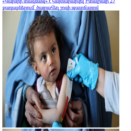
«Կարմիր տագնապ» է հայտարարվել Իտալիայի 27
քաղաքներում՝ ծայրահեղ շոգի պատճառով