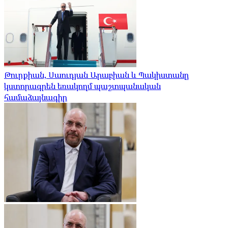
Թուրքիան, Սաուդյան Արաբիան և Պակիստանը
կստորագրեն եռակողմ պաշտպանական
համաձայնագիր