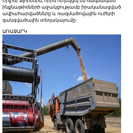
Սիլիա Ֆլորեսին, որին ուղեկցել են ռազմական
ինքնաթիռների աջակցությամբ իրականացված
ավիահարվածները և ռազմածովային ուժերի
զանգվածային տեղակայումը։
ԱՌԱՋԱՐԿ