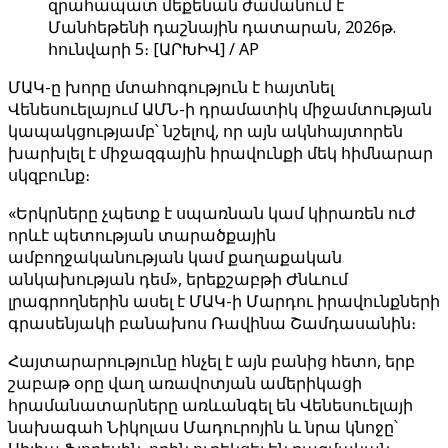
զրահապատ մեքենան ժամանում է
Մանհեթենի դաշնային դատարան, 2026թ.
հունվարի 5։ [ԱՐԽԻՎ] / AP
ՄԱԿ-ը խորը մտահոգություն է հայտնել
Վենեսուելայում ԱՄՆ-ի դրամատիկ միջամտության
կապակցությամբ՝ նշելով, որ այն ակնհայտորեն
խարխլել է միջազգային իրավունքի մեկ հիմնարար
սկզբունք։
«Երկրները չպետք է սպառնան կամ կիրառեն ուժ
որևէ պետության տարածքային
ամբողջականության կամ քաղաքական
անկախության դեմ», երեքշաբթի Ժնևում
լրագրողներին ասել է ՄԱԿ-ի Մարդու իրավունքների
գրասենյակի բանախոս Ռավինա Շամդասանին։
Հայտարարությունը հնչել է այն բանից հետո, երբ
շաբաթ օրը վաղ առավոտյան ամերիկացի
հրամանատարները առևանգել են Վենեսուելայի
նախագահ Նիկոլաս Մադուրոյին և նրա կնոջը՝