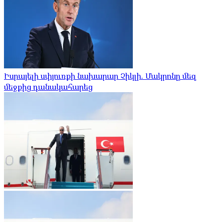
Իսրայելի սփյուռքի նախարար Չիկլի. Մակրոնը մեզ
մեջքից դանակահարեց