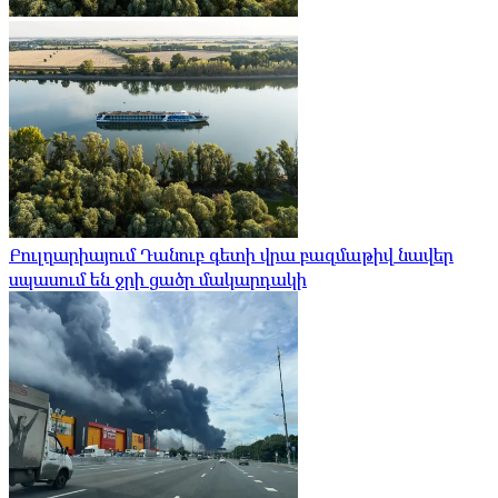
Բուլղարիայում Դանուբ գետի վրա բազմաթիվ նավեր
սպասում են ջրի ցածր մակարդակի