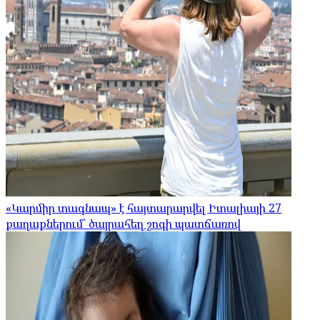
«Կարմիր տագնապ» է հայտարարվել Իտալիայի 27
քաղաքներում՝ ծայրահեղ շոգի պատճառով