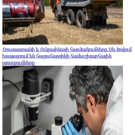
Ռուսաստանի և Ուկրաինայի հարձակումները Սև ծովում
խաթարում են հացահատիկի համաշխարհային
առաքումները