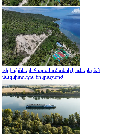
Ֆիլիպինների հարավում տեղի է ունեցել 6.3
մագնիտուդով երկրաշարժ