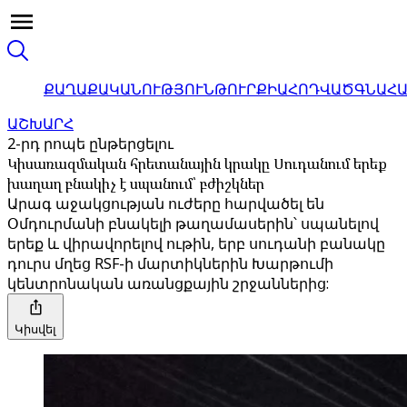
ՔԱՂԱՔԱԿԱՆՈՒԹՅՈՒՆ
ԹՈՒՐՔԻԱ
ՀՈԴՎԱԾ
ԳՆԱՀ
ԱՇԽԱՐՀ
2-րդ րոպե ընթերցելու
Կիսառազմական հրետանային կրակը Սուդանում երեք
խաղաղ բնակիչ է սպանում՝ բժիշկներ
Արագ աջակցության ուժերը հարվածել են
Օմդուրմանի բնակելի թաղամասերին՝ սպանելով
երեք և վիրավորելով ութին, երբ սուդանի բանակը
դուրս մղեց RSF-ի մարտիկներին Խարթումի
կենտրոնական առանցքային շրջաններից:
Կիսվել