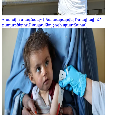
«Կարմիր տագնապ» է հայտարարվել Իտալիայի 27
քաղաքներում՝ ծայրահեղ շոգի պատճառով