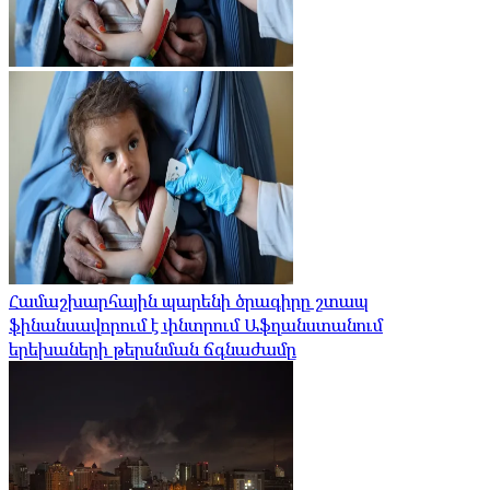
Համաշխարհային պարենի ծրագիրը շտապ
ֆինանսավորում է փնտրում Աֆղանստանում
երեխաների թերսնման ճգնաժամը