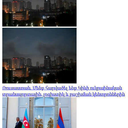
Ռուսաստան. Մենք հարվածել ենք Կիևի ուկրաինական
տրանսպորտային, լոգիստիկ և բաշխման կենտրոններին