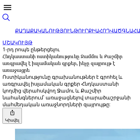
ՔԱՂԱՔԱԿԱՆՈՒԹՅՈՒՆ
ԹՈՒՐՔԻԱ
ՀՈԴՎԱԾ
ԳՆԱՀ
ՄՇԱԿՈՒՅԹ
1-րդ րոպե ընթերցելու
Հնդկաստանի ոստիկանությունը Ջամմու և Քաշմիր
առգրավել է իսլամական գրքեր, ինչը զայրույթ է
առաջացրե
Ոստիկանությունը գրախանութներ է գրոհել և
առգրավել իսլամական գրքեր Հնդկաստանի
կողմից վերահսկվող Ջամու և Քաշմիր
նահանգներում՝ առաջացնելով տարածաշրջանի
մահմեդական առաջնորդների զայրույթը:
Կիսվել