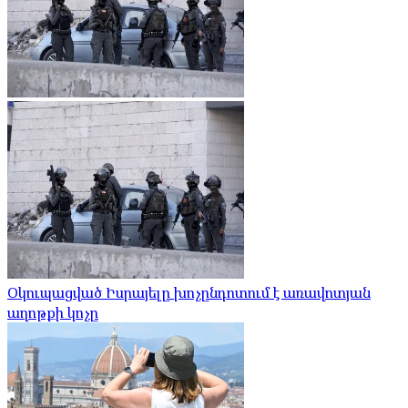
Օկուպացված Իսրայելը խոչընդոտում է առավոտյան
աղոթքի կոչը