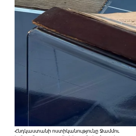
Հնդկաստանի ոստիկանությունը Ջամմու