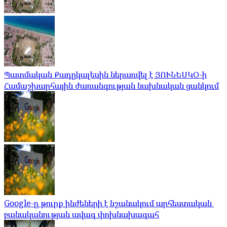
Պատմական Քադըկալեսին ներառվել է ՅՈՒՆԵՍԿՕ-ի
Համաշխարհային ժառանգության նախնական ցանկում
Google-ը թուրք ինժեների է նշանակում արհեստական ​​
բանականության ավագ փոխնախագահ