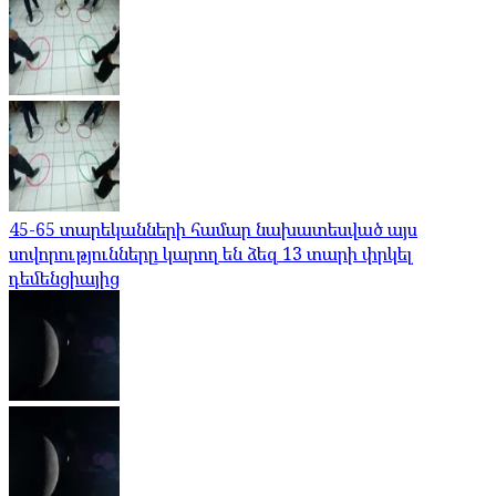
45-65 տարեկանների համար նախատեսված այս
սովորությունները կարող են ձեզ 13 տարի փրկել
դեմենցիայից