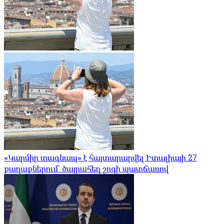
«Կարմիր տագնապ» է հայտարարվել Իտալիայի 27
քաղաքներում՝ ծայրահեղ շոգի պատճառով