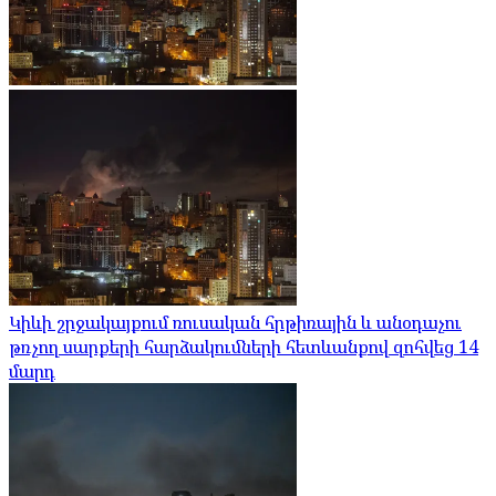
Կիևի շրջակայքում ռուսական հրթիռային և անօդաչու
թռչող սարքերի հարձակումների հետևանքով զոհվեց 14
մարդ