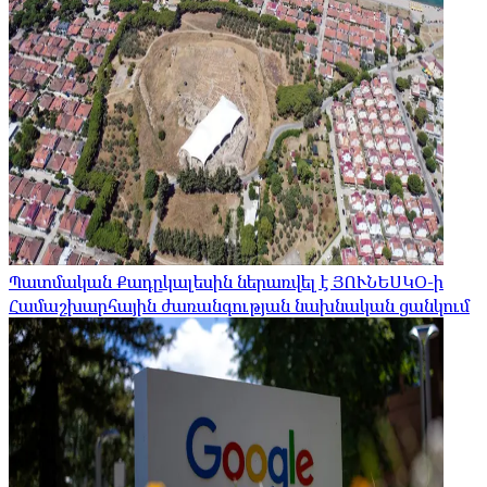
Պատմական Քադըկալեսին ներառվել է ՅՈՒՆԵՍԿՕ-ի
Համաշխարհային ժառանգության նախնական ցանկում