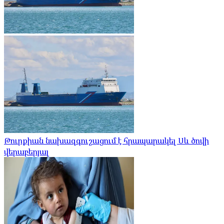
Թուրքիան նախազգուշացում է հրապարակել Սև ծովի
վերաբերյալ