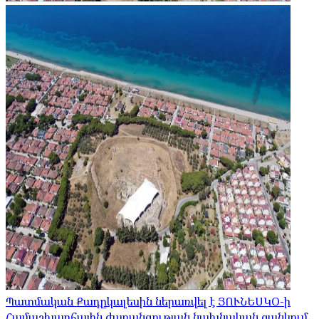
Պատմական Քադըկալեսին ներառվել է ՅՈՒՆԵՍԿՕ-ի
Համաշխարհային ժառանգության նախնական ցանկում