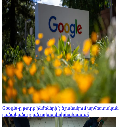
Google-ը թուրք ինժեների է նշանակում արհեստական ​​
բանականության ավագ փոխնախագահ