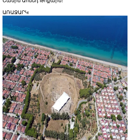
Շամիմ Ահմեդ Թոքարն։
ԱՌԱՋԱՐԿ