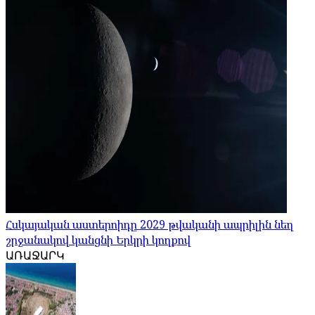
Հսկայական աստերոիդը 2029 թվականի ապրիլին նեղ
շրջանակով կանցնի Երկրի կողքով
ԱՌԱՋԱՐԿ