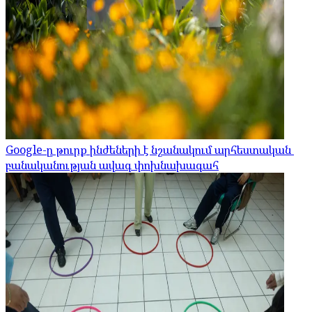
Google-ը թուրք ինժեների է նշանակում արհեստական ​​
բանականության ավագ փոխնախագահ