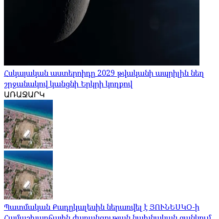
Հսկայական աստերոիդը 2029 թվականի ապրիլին նեղ
շրջանակով կանցնի Երկրի կողքով
ԱՌԱՋԱՐԿ
Պատմական Քադըկալեսին ներառվել է ՅՈՒՆԵՍԿՕ-ի
Համաշխարհային ժառանգության նախնական ցանկում