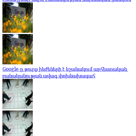
Google-ը թուրք ինժեների է նշանակում արհեստական ​​
բանականության ավագ փոխնախագահ