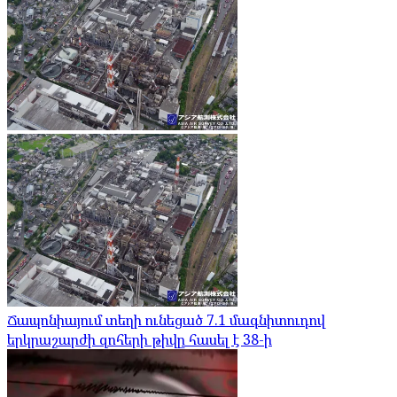
Ճապոնիայում տեղի ունեցած 7.1 մագնիտուդով
երկրաշարժի զոհերի թիվը հասել է 38-ի