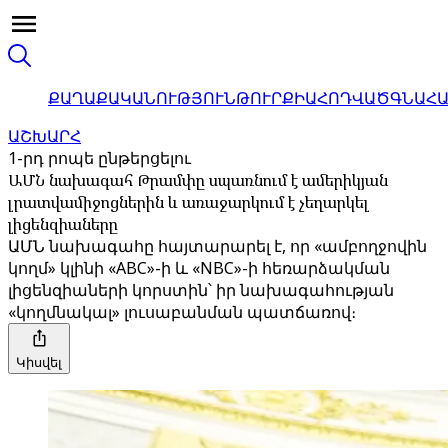
ՔԱՂԱՔԱԿԱՆՈՒԹՅՈՒՆ
ԹՈՒՐՔԻԱ
ՀՈԴՎԱԾ
ԳՆԱՀ
ԱՇԽԱՐՀ
1-րդ րոպե ընթերցելու
ԱՄՆ նախագահ Թրամփը սպառնում է ամերիկյան
լրատվամիջոցներին և առաջարկում է չեղարկել
լիցենզիաները
ԱՄՆ նախագահը հայտարարել է, որ «ամբողջովին
կողմ» կլինի «ABC»-ի և «NBC»-ի հեռարձակման
լիցենզիաների կորստին՝ իր նախագահության
«կողմնակալ» լուսաբանման պատճառով։
Կիսվել