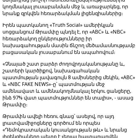
կողմնակալ լուսաբանման մեջ և առաջարկեց, որ
նրանք զրկվեն հեռարձակման լիցենզիաներից։
Իրեն պատկանող «Truth Social» ամերիկյան
սոցցանցում Թրամփը պնդել է, որ «ABC» և «NBC»
հեռարձակող ընկերությունները իր
նախագահության մասին ճնշող մեծամասնությամբ
բացասական լուսաբանում են ապահովում։
«Չնայած շատ բարձր ժողովրդականությանը և,
շատերի կարծիքով, նախագահական
պատմության լավագույն 8 ամիսներից մեկին, «ABC»
և «NBC FAKE NEWS»-ը՝ պատմության մեջ
ամենավատ և ամենակողմնակալ երկու ցանցերը,
ինձ 97% վատ պատմություններ են տալիս», - ասաց
Թրամփը։
Թրամփն ավելի հեռու գնաց՝ ասելով, որ այդ
լրատվամիջոցները գործում են որպես
«Դեմոկրատական ​​կուսակցության թև» և նրանց
լիցենզիաները պետք է չեղյալ հայտարարվեն