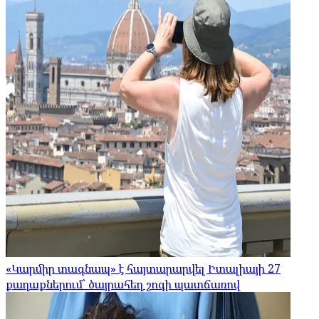
«Կարմիր տագնապ» է հայտարարվել Իտալիայի 27
քաղաքներում՝ ծայրահեղ շոգի պատճառով