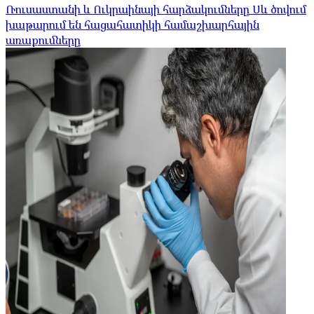
Ռուսաստանի և Ուկրաինայի հարձակումները Սև ծովում
խաթարում են հացահատիկի համաշխարհային
առաքումները