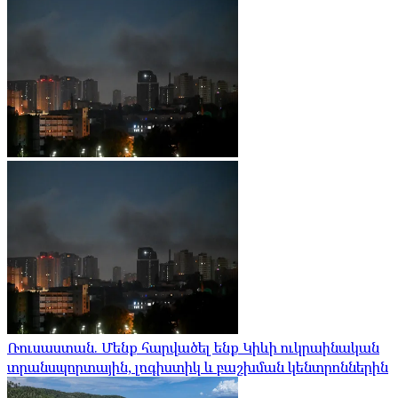
Ռուսաստան. Մենք հարվածել ենք Կիևի ուկրաինական
տրանսպորտային, լոգիստիկ և բաշխման կենտրոններին