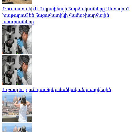
Ռուսաստանի և Ուկրաինայի հարձակումները Սև ծովում
խաթարում են հացահատիկի համաշխարհային
առաքումները
Ուշադրություն դարձրեք մանկական քաղցկեղին