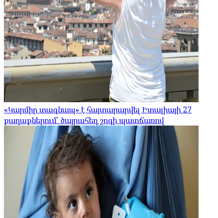
«Կարմիր տագնապ» է հայտարարվել Իտալիայի 27
քաղաքներում՝ ծայրահեղ շոգի պատճառով