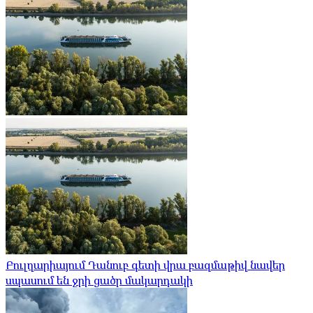
Բուլղարիայում Դանուբ գետի վրա բազմաթիվ նավեր
սպասում են ջրի ցածր մակարդակի