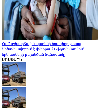
Համաշխարհային պարենի ծրագիրը շտապ
ֆինանսավորում է փնտրում Աֆղանստանում
երեխաների թերսնման ճգնաժամը
ԱՌԱՋԱՐԿ