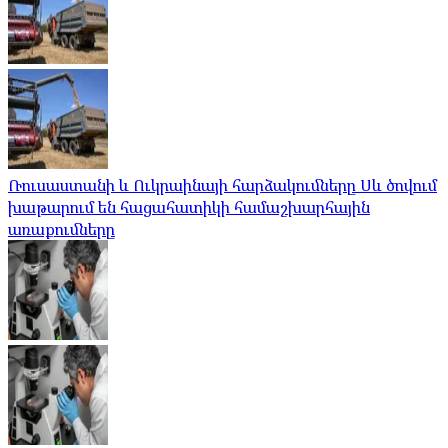
Ռուսաստանի և Ուկրաինայի հարձակումները Սև ծովում
խաթարում են հացահատիկի համաշխարհային
առաքումները