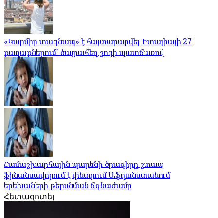
«Կարմիր տագնապ» է հայտարարվել Իտալիայի 27
քաղաքներում՝ ծայրահեղ շոգի պատճառով
Համաշխարհային պարենի ծրագիրը շտապ
ֆինանսավորում է փնտրում Աֆղանստանում
երեխաների թերսնման ճգնաժամը
Հետազոտել