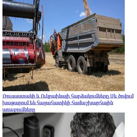
Ռուսաստանի և Ուկրաինայի հարձակումները Սև ծովում
խաթարում են հացահատիկի համաշխարհային
առաքումները