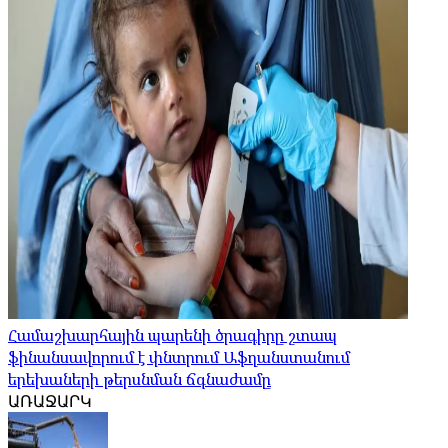
Համաշխարհային պարենի ծրագիրը շտապ
ֆինանսավորում է փնտրում Աֆղանստանում
երեխաների թերսնման ճգնաժամը
ԱՌԱՋԱՐԿ