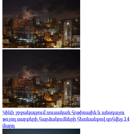
Կիևի շրջակայքում ռուսական հրթիռային և անօդաչու
թռչող սարքերի հարձակումների հետևանքով զոհվեց 14
մարդ