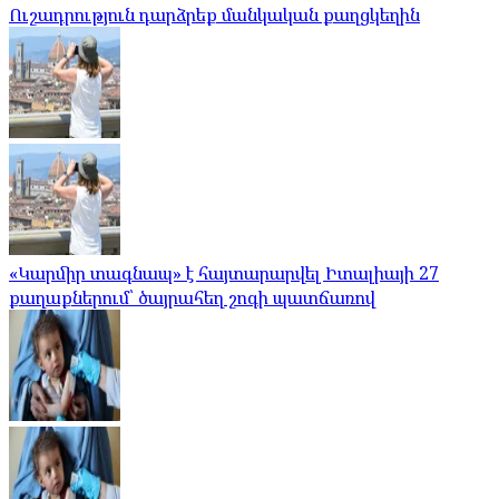
Ուշադրություն դարձրեք մանկական քաղցկեղին
«Կարմիր տագնապ» է հայտարարվել Իտալիայի 27
քաղաքներում՝ ծայրահեղ շոգի պատճառով