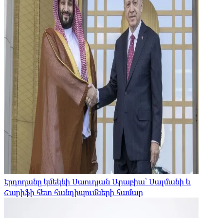
Էրդողանը կմեկնի Սաուդյան Արաբիա՝ Սալմանի և
Շարիֆի հետ հանդիպումների համար