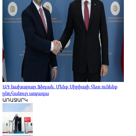
ԱԳ նախարար Ֆիդան. Մենք Սիրիայի հետ ունենք
ընդհանուր ապագա
ԱՌԱՋԱՐԿ