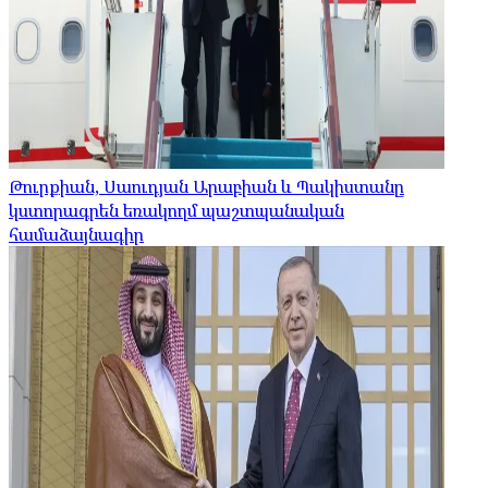
Թուրքիան, Սաուդյան Արաբիան և Պակիստանը
կստորագրեն եռակողմ պաշտպանական
համաձայնագիր