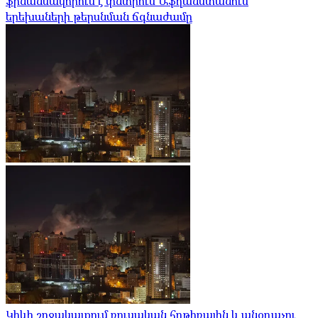
ֆինանսավորում է փնտրում Աֆղանստանում
երեխաների թերսնման ճգնաժամը
Կիևի շրջակայքում ռուսական հրթիռային և անօդաչու