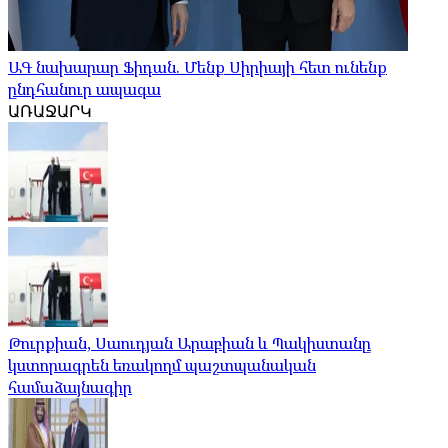
ԱԳ նախարար Ֆիդան. Մենք Սիրիայի հետ ունենք
ընդհանուր ապագա
ԱՌԱՋԱՐԿ
Թուրքիան, Սաուդյան Արաբիան և Պակիստանը
կստորագրեն եռակողմ պաշտպանական
համաձայնագիր