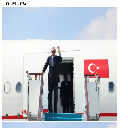
ԱՌԱՋԱՐԿ