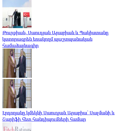
Թուրքիան, Սաուդյան Արաբիան և Պակիստանը
կստորագրեն եռակողմ պաշտպանական
համաձայնագիր
Էրդողանը կմեկնի Սաուդյան Արաբիա՝ Սալմանի և
Շարիֆի հետ հանդիպումների համար