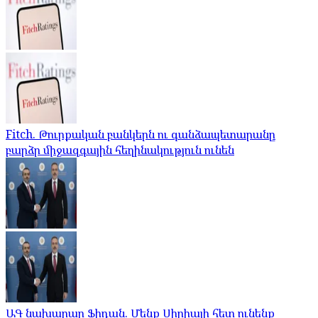
Fitch. Թուրքական բանկերն ու գանձապետարանը
բարձր միջազգային հեղինակություն ունեն
ԱԳ նախարար Ֆիդան. Մենք Սիրիայի հետ ունենք