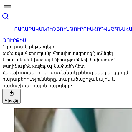
ՔԱՂԱՔԱԿԱՆՈՒԹՅՈՒՆ
ԹՈՒՐՔԻԱ
ՀՈԴՎԱԾ
ԳՆԱՀ
ԹՈՒՐՔԻԱ
1-րդ րոպե ընթերցելու
Նախագահ Էրդողանը հեռախոսազրույց է ունեցել
Արաբական Միացյալ Էմիրությունների նախագահ
Խալիֆա բին Զայեդ Ալ Նահյանի հետ
Հեռախոսազրույցի ժամանակ քննարկվեց երկկողմ
հարաբերությունները, տարածաշրջանային և
համաշխարհային հարցերը։
Կիսվել