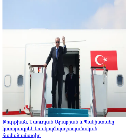
Թուրքիան, Սաուդյան Արաբիան և Պակիստանը
կստորագրեն եռակողմ պաշտպանական
համաձայնագիր