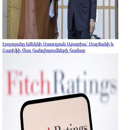
Էրդողանը կմեկնի Սաուդյան Արաբիա՝ Սալմանի և
Շարիֆի հետ հանդիպումների համար