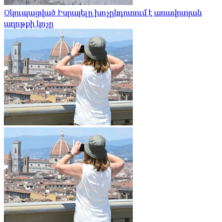
Օկուպացված Իսրայելը խոչընդոտում է առավոտյան
աղոթքի կոչը