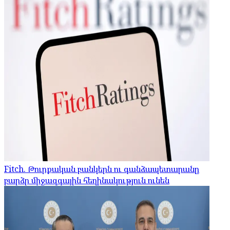
Fitch. Թուրքական բանկերն ու գանձապետարանը
բարձր միջազգային հեղինակություն ունեն