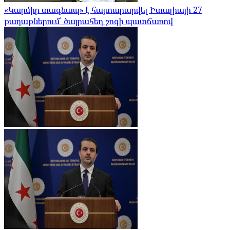
«Կարմիր տագնապ» է հայտարարվել Իտալիայի 27
քաղաքներում՝ ծայրահեղ շոգի պատճառով