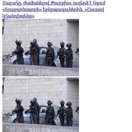
Սալահը, ժամանելով Թուրքիա, ուղերձ է հղում
«Տրաբզոնսպորի» երկրպագուներին. «Շուտով
կհանդիպենք»