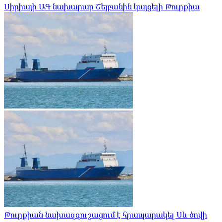
Սիրիայի ԱԳ նախարար Շեյբանին կայցելի Թուրքիա
Թուրքիան նախազգուշացում է հրապարակել Սև ծովի