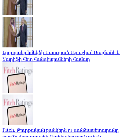
Էրդողանը կմեկնի Սաուդյան Արաբիա՝ Սալմանի և
Շարիֆի հետ հանդիպումների համար
Fitch. Թուրքական բանկերն ու գանձապետարանը
բարձր միջազգային հեղինակություն ունեն