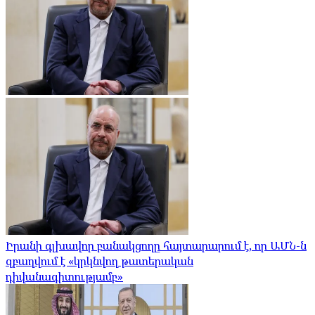
Իրանի գլխավոր բանակցողը հայտարարում է, որ ԱՄՆ-ն
զբաղվում է «կրկնվող թատերական
դիվանագիտությամբ»