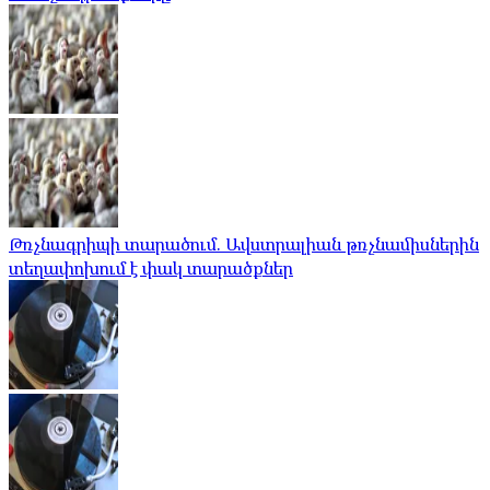
Թռչնագրիպի տարածում. Ավստրալիան թռչնամիսներին
տեղափոխում է փակ տարածքներ