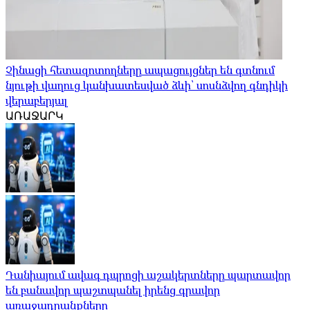
Չինացի հետազոտողները ապացույցներ են գտնում
նյութի վաղուց կանխատեսված ձևի՝ սոսնձվող գնդիկի
վերաբերյալ
ԱՌԱՋԱՐԿ
Դանիայում ավագ դպրոցի աշակերտները պարտավոր
են բանավոր պաշտպանել իրենց գրավոր
առաջադրանքները