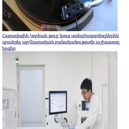
Հարավային Կորեան թույլ կտա ստեղծագործողներին
գրանցել արհեստական ​​բանականությամբ աշխատող
երգեր