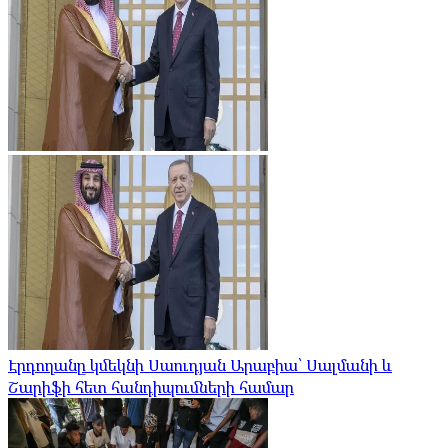
Էրդողանը կմեկնի Սաուդյան Արաբիա՝ Սալմանի և
Շարիֆի հետ հանդիպումների համար