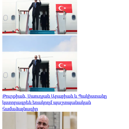
Թուրքիան, Սաուդյան Արաբիան և Պակիստանը
կստորագրեն եռակողմ պաշտպանական
համաձայնագիր