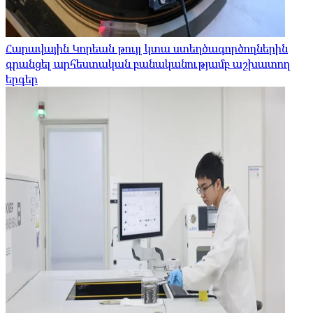
Հարավային Կորեան թույլ կտա ստեղծագործողներին
գրանցել արհեստական ​​բանականությամբ աշխատող
երգեր