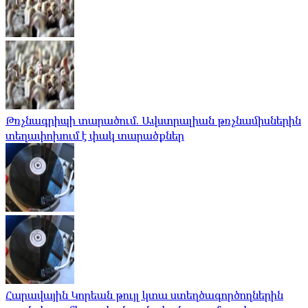
Թռչնագրիպի տարածում. Ավստրալիան թռչնամիսներին
տեղափոխում է փակ տարածքներ
Հարավային Կորեան թույլ կտա ստեղծագործողներին