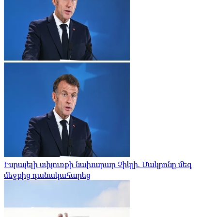
Իսրայելի սփյուռքի նախարար Չիկլի. Մակրոնը մեզ
մեջքից դանակահարեց