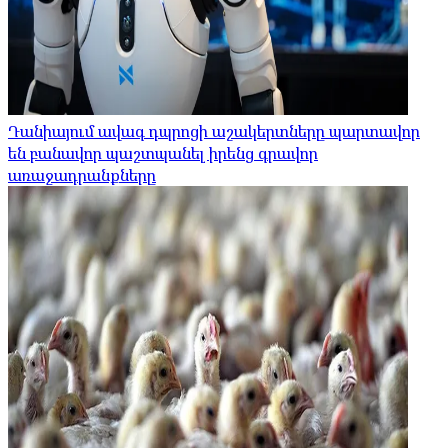
Դանիայում ավագ դպրոցի աշակերտները պարտավոր
են բանավոր պաշտպանել իրենց գրավոր
առաջադրանքները