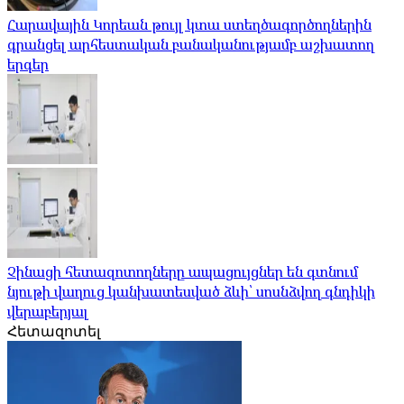
Հարավային Կորեան թույլ կտա ստեղծագործողներին
գրանցել արհեստական ​​բանականությամբ աշխատող
երգեր
Չինացի հետազոտողները ապացույցներ են գտնում
նյութի վաղուց կանխատեսված ձևի՝ սոսնձվող գնդիկի
վերաբերյալ
Հետազոտել