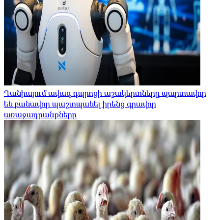
Դանիայում ավագ դպրոցի աշակերտները պարտավոր
են բանավոր պաշտպանել իրենց գրավոր
առաջադրանքները