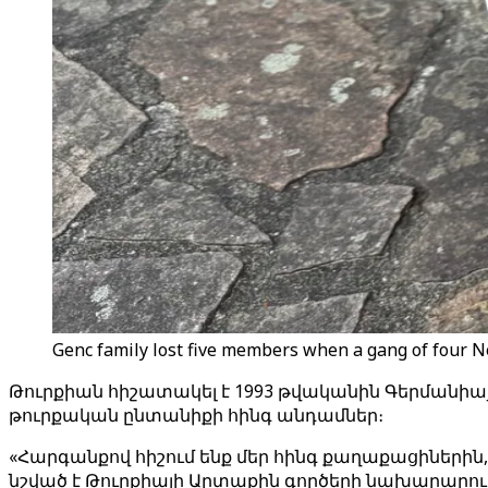
Genc family lost five members when a gang of four Ne
Թուրքիան հիշատակել է 1993 թվականին Գերմանիայ
թուրքական ընտանիքի հինգ անդամներ։
«Հարգանքով հիշում ենք մեր հինգ քաղաքացիներին
նշված է Թուրքիայի Արտաքին գործերի նախարարո