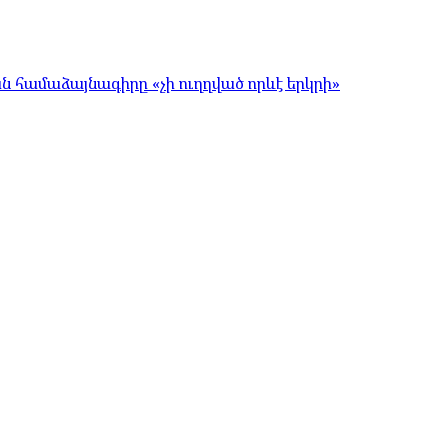
համաձայնագիրը «չի ուղղված որևէ երկրի»