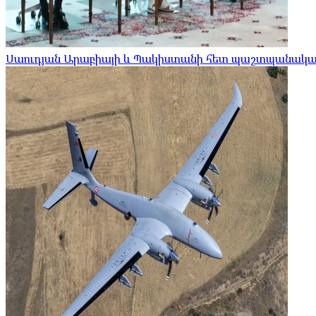
Սաուդյան Արաբիայի և Պակիստանի հետ պաշտպանական 