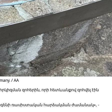
many. / AA
րկիզման զոհերին, որի հետևանքով զոհվել էին
ոլինգենի ռասիստական հարձակման ժամանակ», -