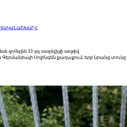
ԱՏԱԿԱՆ
ԱՇԽԱՐՀ
ման զոհերին 32-րդ տարելիցի առթիվ
 Գերմանիայի Սոլինգեն քաղաքում, երբ նրանց տուն