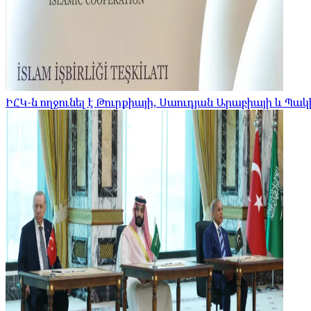
ԻՀԿ-ն ողջունել է Թուրքիայի, Սաուդյան Արաբիայի և