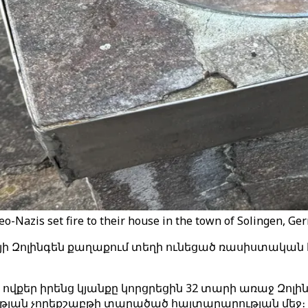
o-Nazis set fire to their house in the town of Solingen, Ger
ի Զոլինգեն քաղաքում տեղի ունեցած ռասիստական հ
, ովքեր իրենց կյանքը կորցրեցին 32 տարի առաջ Զ
ւթյան չորեքշաբթի տարածած հայտարարության մեջ։