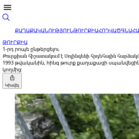
ՔԱՂԱՔԱԿԱՆՈՒԹՅՈՒՆ
ԹՈՒՐՔԻԱ
ՀՈԴՎԱԾ
ԳՆԱՀ
ԹՈՒՐՔԻԱ
1-րդ րոպե ընթերցելու
Թուրքիան հիշատակում է Սոլինգենի հրդեհային հարձակ
1993 թվականին, հինգ թուրք քաղաքացի սպանվեցին
կողմից:
Կիսվել