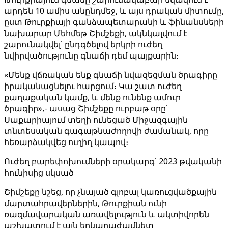
արդեն 10 ամիս անընդմեջ, և այս դրական միտումը,
ըստ Թուրքիայի գանձապետարանի և ֆինանսների
նախարար Մեհմեթ Շիմշեքի, ակնկալվում է
շարունակվել՝ ընդգծելով երկրի ուժեղ
նվիրվածությունը գնաճի դեմ պայքարին։
«Մենք վճռական ենք գնաճի նվազեցման ծրագիրը
իրականացնելու հարցում։ Կա շատ ուժեղ
քաղաքական կամք, և մենք ունենք ամուր
ծրագիր»,- ասաց Շիմշեքը ուրբաթ օրը՝
Սաքարիայում տեղի ունեցած Միջազգային
տնտեսական գագաթնաժողովի ժամանակ, որը
հեռարձակվեց ուղիղ կապով։
Ուժեղ բարեփոխումների օրակարգ՝ 2023 թվականի
հունիսից սկսած
Շիմշեքը նշեց, որ չնայած գլոբալ կառուցվածքային
մարտահրավերներին, Թուրքիան ունի
ռազմավարական առավելություն և ակտիվորեն
աշխատում է այն երկարաժամկետ