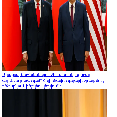
Միացյալ Նահանգները "Չինաստանի գլոբալ
ազդեցությանը դեմ" միլիոնավոր դոլարի ծրագրեր է
քննարկում, ինչպես պնդվում է