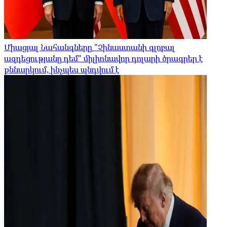
Միացյալ Նահանգները "Չինաստանի գլոբալ
ազդեցությանը դեմ" միլիոնավոր դոլարի ծրագրեր է
քննարկում, ինչպես պնդվում է