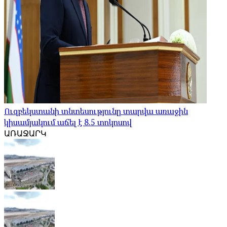
Ուզբեկստանի տնտեսությունը տարվա առաջին
կիսամյակում աճել է 8.5 տոկոսով
ԱՌԱՋԱՐԿ