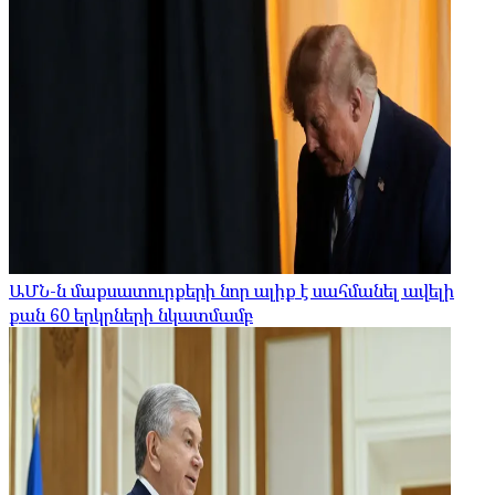
ԱՄՆ-ն մաքսատուրքերի նոր ալիք է սահմանել ավելի
քան 60 երկրների նկատմամբ