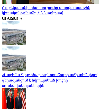
Ուզբեկստանի տնտեսությունը տարվա առաջին
կիսամյակում աճել է 8.5 տոկոսով
ԱՌԱՋԱՐԿ
«Սաբիհա Գյոքչեն»-ը ուղևորահոսքի աճի տեմպերով
գերազանցում է եվրոպական խոշոր
օդանավակայաններին