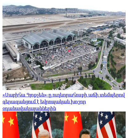
«Սաբիհա Գյոքչեն»-ը ուղևորահոսքի աճի տեմպերով
գերազանցում է եվրոպական խոշոր
օդանավակայաններին