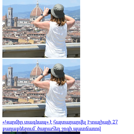
«Կարմիր տագնապ» է հայտարարվել Իտալիայի 27
քաղաքներում՝ ծայրահեղ շոգի պատճառով