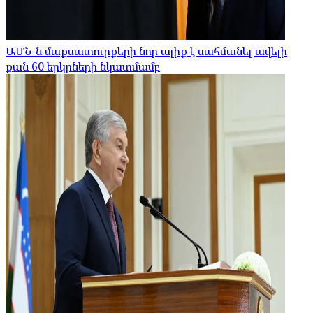
ԱՄՆ-ն մաքսատուրքերի նոր ալիք է սահմանել ավելի
քան 60 երկրների նկատմամբ