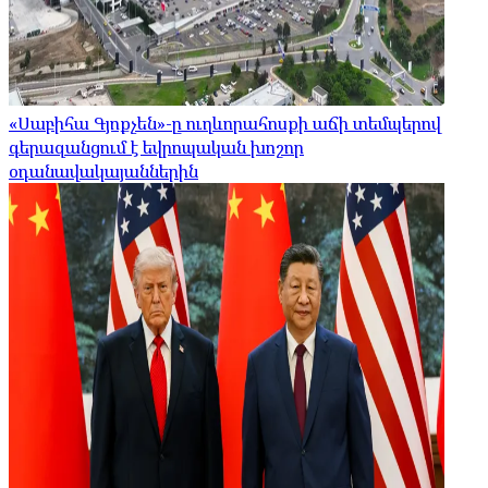
«Սաբիհա Գյոքչեն»-ը ուղևորահոսքի աճի տեմպերով
գերազանցում է եվրոպական խոշոր
օդանավակայաններին