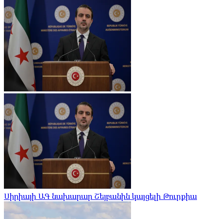
Սիրիայի ԱԳ նախարար Շեյբանին կայցելի Թուրքիա