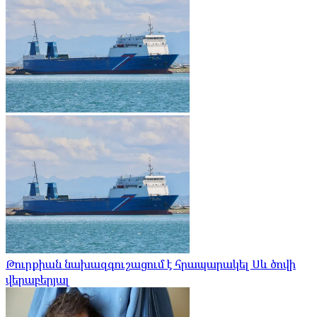
Թուրքիան նախազգուշացում է հրապարակել Սև ծովի
վերաբերյալ