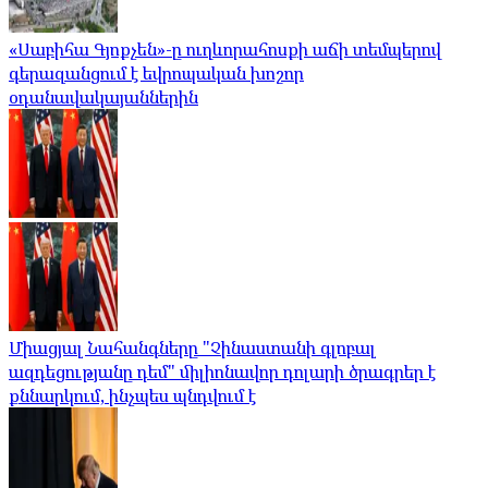
«Սաբիհա Գյոքչեն»-ը ուղևորահոսքի աճի տեմպերով
գերազանցում է եվրոպական խոշոր
օդանավակայաններին
Միացյալ Նահանգները "Չինաստանի գլոբալ
ազդեցությանը դեմ" միլիոնավոր դոլարի ծրագրեր է
քննարկում, ինչպես պնդվում է