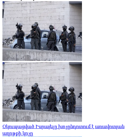
Օկուպացված Իսրայելը խոչընդոտում է առավոտյան
աղոթքի կոչը