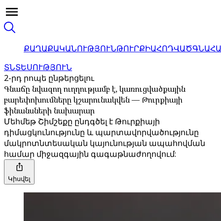
ՔԱՂԱՔԱԿԱՆՈՒԹՅՈՒՆ
ԹՈՒՐՔԻԱ
ՀՈԴՎԱԾ
ԳՆԱՀ
ՏՆՏԵՍՈՒԹՅՈՒՆ
2-րդ րոպե ընթերցելու
Գնաճը նվազող ուղղությամբ է, կառուցվածքային
բարեփոխումները կշարունակվեն — Թուրքիայի
ֆինանսների նախարար
Մեհմեթ Շիմշեքը ընդգծել է Թուրքիայի
դիմացկունությունը և պարտավորվածությունը
մակրոտնտեսական կայունության ապահովման
համար միջազգային գագաթնաժողովում:
Կիսվել