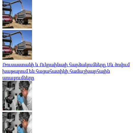
Ռուսաստանի և Ուկրաինայի հարձակումները Սև ծովում
խաթարում են հացահատիկի համաշխարհային
առաքումները