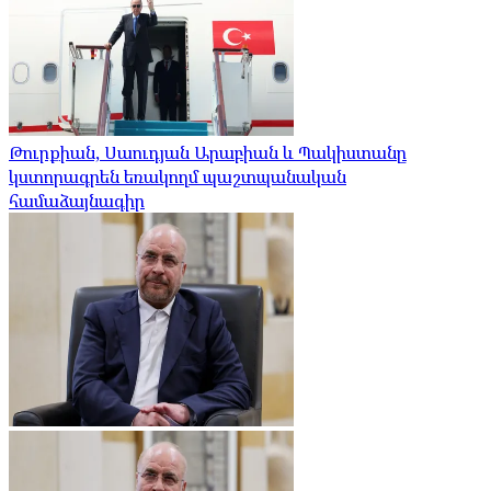
Թուրքիան, Սաուդյան Արաբիան և Պակիստանը
կստորագրեն եռակողմ պաշտպանական
համաձայնագիր