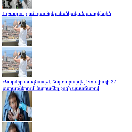
Ուշադրություն դարձրեք մանկական քաղցկեղին
«Կարմիր տագնապ» է հայտարարվել Իտալիայի 27
քաղաքներում՝ ծայրահեղ շոգի պատճառով