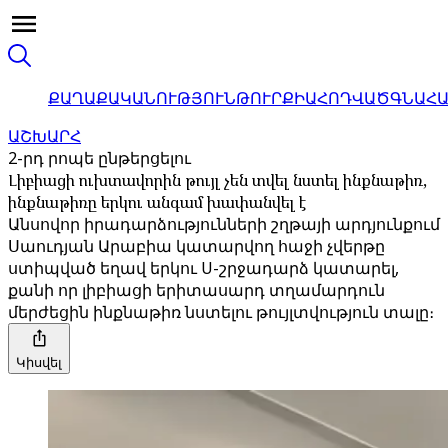
ՔԱՂԱՔԱԿԱՆՈՒԹՅՈՒՆ
ԹՈՒՐՔԻԱ
ՀՈԴՎԱԾ
ԳՆԱՀ
ԱՇԽԱՐՀ
2-րդ րոպե ընթերցելու
Լիբիացի ուխտավորին թույլ չեն տվել նստել ինքնաթիռ,
ինքնաթիռը երկու անգամ խափանվել է
Անսովոր իրադարձությունների շղթայի արդյունքում
Սաուդյան Արաբիա կատարվող հաջի չվերթը
ստիպված եղավ երկու U-շրջադարձ կատարել,
քանի որ լիբիացի երիտասարդ տղամարդուն
մերժեցին ինքնաթիռ նստելու թույլտվություն տալը։
Կիսվել