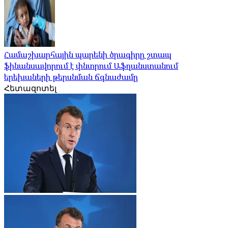
Համաշխարհային պարենի ծրագիրը շտապ
ֆինանսավորում է փնտրում Աֆղանստանում
երեխաների թերսնման ճգնաժամը
Հետազոտել