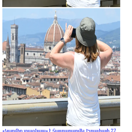
«Կարմիր տագնապ» է հայտարարվել Իտալիայի 27