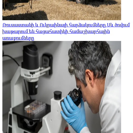
Ռուսաստանի և Ուկրաինայի հարձակումները Սև ծովում
խաթարում են հացահատիկի համաշխարհային
առաքումները