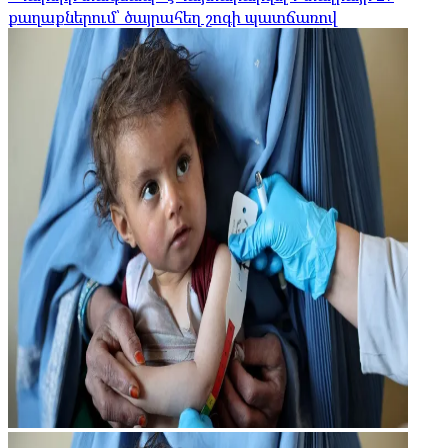
քաղաքներում՝ ծայրահեղ շոգի պատճառով