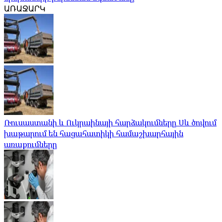
ԱՌԱՋԱՐԿ
Ռուսաստանի և Ուկրաինայի հարձակումները Սև ծովում
խաթարում են հացահատիկի համաշխարհային
առաքումները