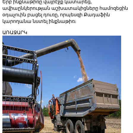
Երբ ինքնաթիռը վայրէջք կատարեց,
ավիաընկերության աշխատակիցները համոզեցին
օդաչուին բացել դուռը, որպեսզի Քադաֆին
կարողանա նստել ինքնաթիռ։
ԱՌԱՋԱՐԿ