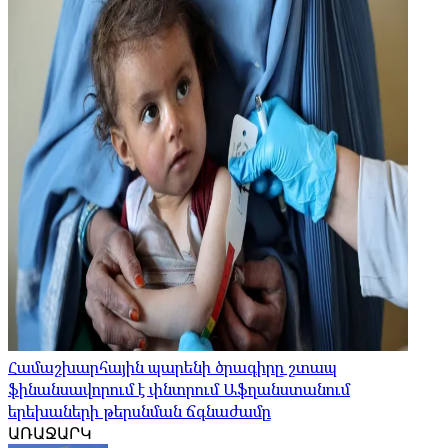
Համաշխարհային պարենի ծրագիրը շտապ
ֆինանսավորում է փնտրում Աֆղանստանում
երեխաների թերսնման ճգնաժամը
ԱՌԱՋԱՐԿ