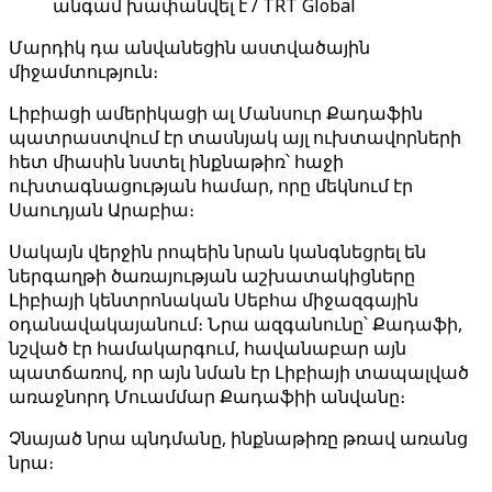
անգամ խափանվել է / TRT Global
Մարդիկ դա անվանեցին աստվածային
միջամտություն։
Լիբիացի ամերիկացի ալ Մանսուր Քադաֆին
պատրաստվում էր տասնյակ այլ ուխտավորների
հետ միասին նստել ինքնաթիռ՝ հաջի
ուխտագնացության համար, որը մեկնում էր
Սաուդյան Արաբիա։
Սակայն վերջին րոպեին նրան կանգնեցրել են
ներգաղթի ծառայության աշխատակիցները
Լիբիայի կենտրոնական Սեբհա միջազգային
օդանավակայանում։ Նրա ազգանունը՝ Քադաֆի,
նշված էր համակարգում, հավանաբար այն
պատճառով, որ այն նման էր Լիբիայի տապալված
առաջնորդ Մուամմար Քադաֆիի անվանը։
Չնայած նրա պնդմանը, ինքնաթիռը թռավ առանց
նրա։