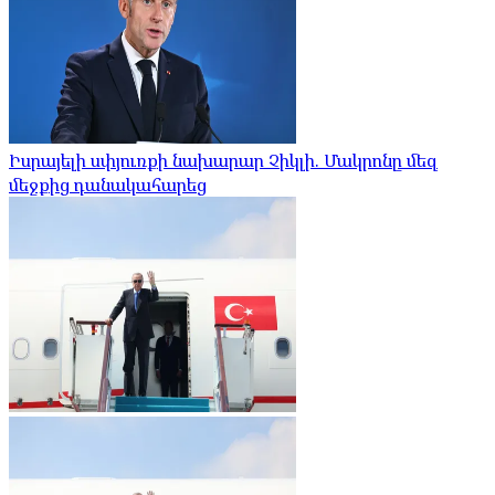
Իսրայելի սփյուռքի նախարար Չիկլի. Մակրոնը մեզ
մեջքից դանակահարեց