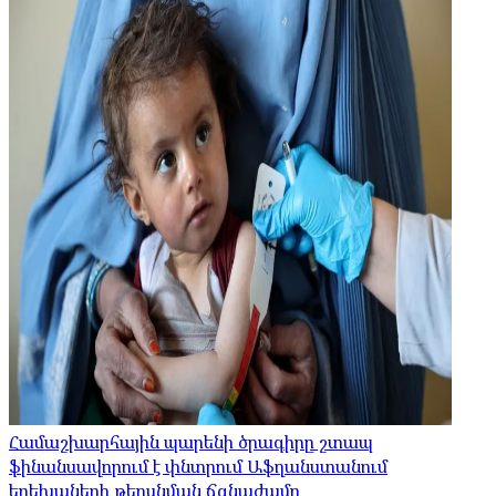
Համաշխարհային պարենի ծրագիրը շտապ
ֆինանսավորում է փնտրում Աֆղանստանում
երեխաների թերսնման ճգնաժամը