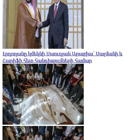
Էրդողանը կմեկնի Սաուդյան Արաբիա՝ Սալմանի և
Շարիֆի հետ հանդիպումների համար