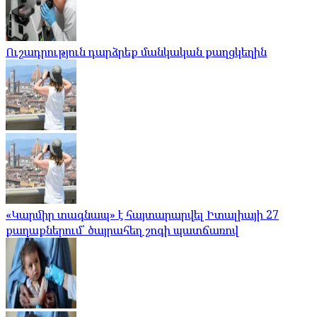
Ուշադրություն դարձրեք մանկական քաղցկեղին
«Կարմիր տագնապ» է հայտարարվել Իտալիայի 27
քաղաքներում՝ ծայրահեղ շոգի պատճառով