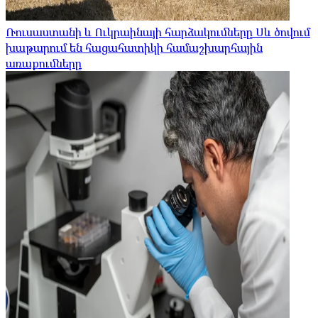
Ռուսաստանի և Ուկրաինայի հարձակումները Սև ծովում
խաթարում են հացահատիկի համաշխարհային
առաքումները