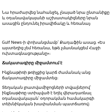
Նա հրաժարվեց նահանջել, չնայած նրա ընտանիքը
և օդանավակայանի աշխատակիցները նրան
ասացին ընդունել իրավիճակը և հեռանալ։
Gulf News-ի փոխանցմամբ՝ Քադաֆին ասաց. «Ես
այստեղից չեմ հեռանա, եթե չմասնակցեմ Հաջի
ուխտագնացությանը»։
Ճակատագիրը միջամտում է
Ինքնաթիռի թռիչքից կարճ ժամանակ անց
ճակատագիրը միջամտեց։
Տեղական լրատվամիջոցների տվյալներով՝
ինքնաթիռը ստիպված է եղել վերադառնալ
օդանավակայան՝ օդորակման համակարգի
տեխնիկական խափանման պատճառով։