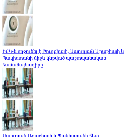
ԻՀԿ-ն ողջունել է Թուրքիայի, Սաուդյան Արաբիայի և
Պակիստանի միջև կնքված պաշտպանական
համաձայնագիրը
Սաուդյան Արաբիայի և Պակիստանի հետ