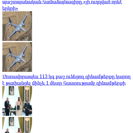
պաշտպանական համաձայնագիրը «չի ուղղված որևէ
երկրի»
Մոտավորապես 113 կգ քաշ ունեցող զինամթերքը կարող
է թափանցել մինչև 1 մետր հաստությամբ զինամթերքի