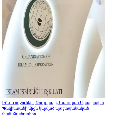
ԻՀԿ-ն ողջունել է Թուրքիայի, Սաուդյան Արաբիայի և
Պակիստանի միջև կնքված պաշտպանական
համաձայնագիրը