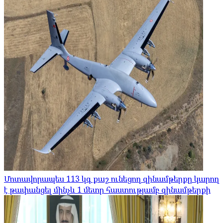
Մոտավորապես 113 կգ քաշ ունեցող զինամթերքը կարող
է թափանցել մինչև 1 մետր հաստությամբ զինամթերքի