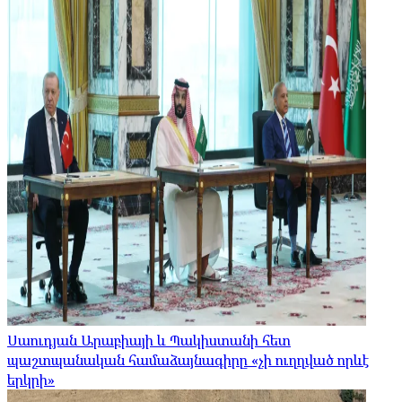
Սաուդյան Արաբիայի և Պակիստանի հետ
պաշտպանական համաձայնագիրը «չի ուղղված որևէ
երկրի»