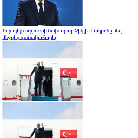
Իսրայելի սփյուռքի նախարար Չիկլի. Մակրոնը մեզ
մեջքից դանակահարեց