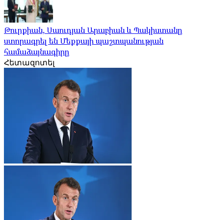
Թուրքիան, Սաուդյան Արաբիան և Պակիստանը
ստորագրել են Մեքքայի պաշտպանության
համաձայնագիրը
Հետազոտել