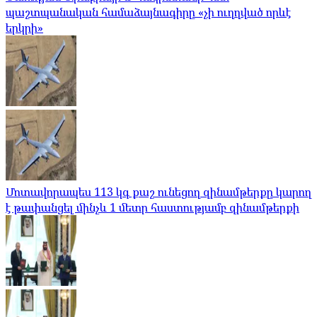
պաշտպանական համաձայնագիրը «չի ուղղված որևէ
երկրի»
Մոտավորապես 113 կգ քաշ ունեցող զինամթերքը կարող
է թափանցել մինչև 1 մետր հաստությամբ զինամթերքի