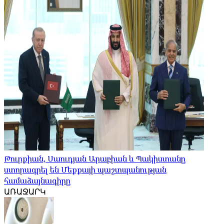
Թուրքիան, Սաուդյան Արաբիան և Պակիստանը
ստորագրել են Մեքքայի պաշտպանության
համաձայնագիրը
ԱՌԱՋԱՐԿ