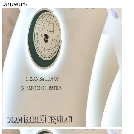
ԱՌԱՋԱՐԿ