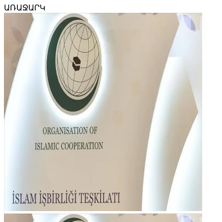
ԱՌԱՋԱՐԿ