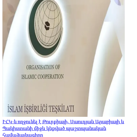
ԻՀԿ-ն ողջունել է Թուրքիայի, Սաուդյան Արաբիայի և
Պակիստանի միջև կնքված պաշտպանական
համաձայնագիրը