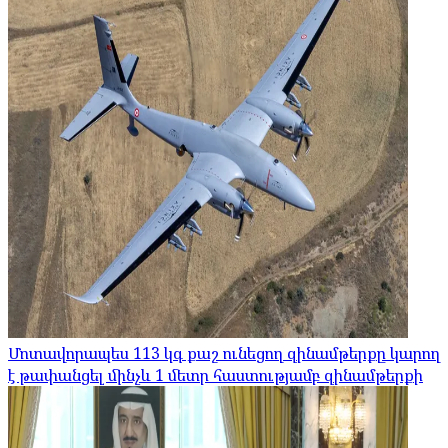
Մոտավորապես 113 կգ քաշ ունեցող զինամթերքը կարող
է թափանցել մինչև 1 մետր հաստությամբ զինամթերքի