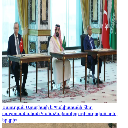
Սաուդյան Արաբիայի և Պակիստանի հետ
պաշտպանական համաձայնագիրը «չի ուղղված որևէ
երկրի»