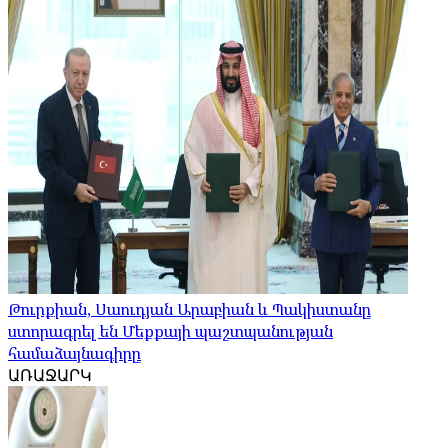
Թուրքիան, Սաուդյան Արաբիան և Պակիստանը
ստորագրել են Մեքքայի պաշտպանության
համաձայնագիրը
ԱՌԱՋԱՐԿ