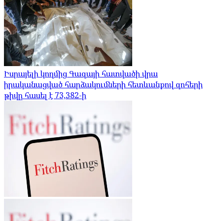
Իսրայելի կողմից Գազայի հատվածի վրա
իրականացված հարձակումների հետևանքով զոհերի
թիվը հասել է 73,382-ի