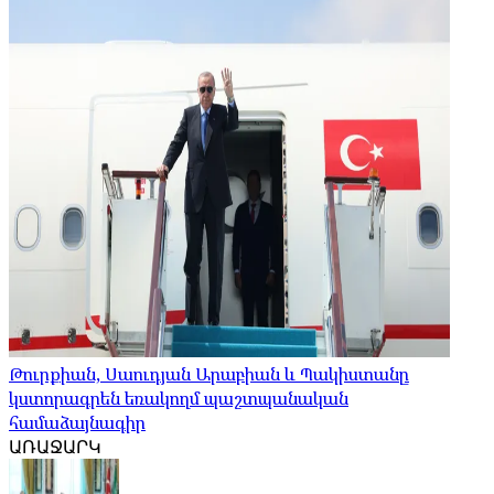
Թուրքիան, Սաուդյան Արաբիան և Պակիստանը
կստորագրեն եռակողմ պաշտպանական
համաձայնագիր
ԱՌԱՋԱՐԿ