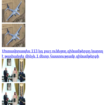
Մոտավորապես 113 կգ քաշ ունեցող զինամթերքը կարող
է թափանցել մինչև 1 մետր հաստությամբ զինամթերքի