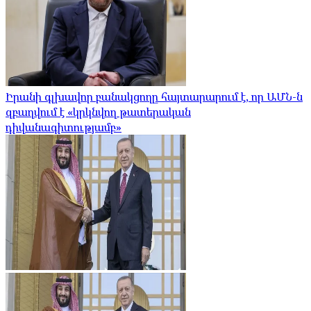
Իրանի գլխավոր բանակցողը հայտարարում է, որ ԱՄՆ-ն
զբաղվում է «կրկնվող թատերական
դիվանագիտությամբ»