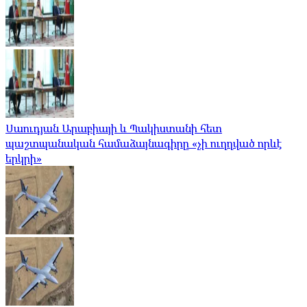
Սաուդյան Արաբիայի և Պակիստանի հետ
պաշտպանական համաձայնագիրը «չի ուղղված որևէ
երկրի»