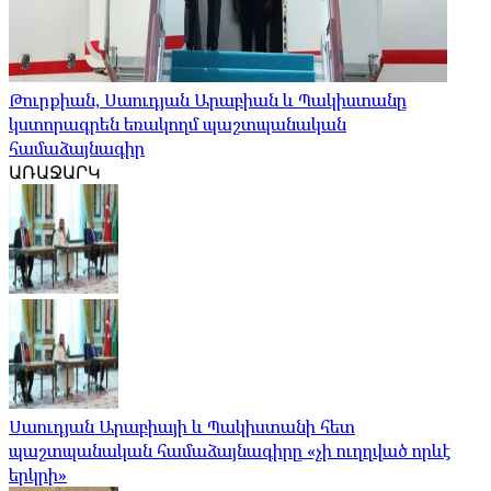
Թուրքիան, Սաուդյան Արաբիան և Պակիստանը
կստորագրեն եռակողմ պաշտպանական
համաձայնագիր
ԱՌԱՋԱՐԿ
Սաուդյան Արաբիայի և Պակիստանի հետ
պաշտպանական համաձայնագիրը «չի ուղղված որևէ
երկրի»