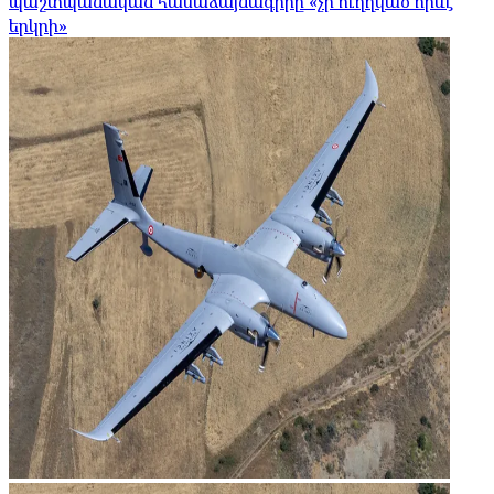
պաշտպանական համաձայնագիրը «չի ուղղված որևէ
երկրի»