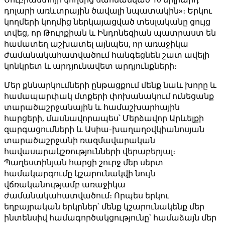
դոլարի առևտրային ծավալի նպատակին»։ Երկու
կողմերի կողմից ներկայացված տեսլականը ցույց
տվեց, որ Թուրքիան և Ինդոնեզիան պատրաստ են
համատեղ աշխատել այնպես, որ առաջիկա
ժամանակահատվածում հանգեցնեն շատ ավելի
կոնկրետ և արդյունավետ արդյունքների։
Մեր քննարկումների ընթացքում մենք նաև խորը և
համապարփակ մտքերի փոխանակում ունեցանք
տարածաշրջանային և համաշխարհային
հարցերի, մասնավորապես՝ Մերձավոր Արևելքի
զարգացումների և Ասիա-խաղաղօվկիանոսյան
տարածաշրջանի ռազմավարական
հավասարակշռությունների վերաբերյալ։
Պաղեստինյան հարցի շուրջ մեր սերտ
համակարգումը կշարունակվի նույն
վճռականությամբ առաջիկա
ժամանակահատվածում։ Որպես երկու
եղբայրական երկրներ՝ մենք կշարունակենք մեր
ինտենսիվ համագործակցությունը՝ համաձայն մեր