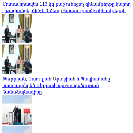
Մոտավորապես 113 կգ քաշ ունեցող զինամթերքը կարող
է թափանցել մինչև 1 մետր հաստությամբ զինամթերքի
Թուրքիան, Սաուդյան Արաբիան և Պակիստանը
ստորագրել են Մեքքայի պաշտպանության
համաձայնագիրը