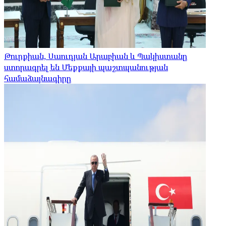
Թուրքիան, Սաուդյան Արաբիան և Պակիստանը
ստորագրել են Մեքքայի պաշտպանության
համաձայնագիրը