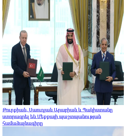
Թուրքիան, Սաուդյան Արաբիան և Պակիստանը
ստորագրել են Մեքքայի պաշտպանության
համաձայնագիրը