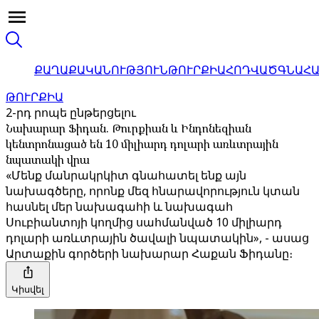
ՔԱՂԱՔԱԿԱՆՈՒԹՅՈՒՆ
ԹՈՒՐՔԻԱ
ՀՈԴՎԱԾ
ԳՆԱՀ
ԹՈՒՐՔԻԱ
2-րդ րոպե ընթերցելու
Նախարար Ֆիդան. Թուրքիան և Ինդոնեզիան
կենտրոնացած են 10 միլիարդ դոլարի առևտրային
նպատակի վրա
«Մենք մանրակրկիտ գնահատել ենք այն
նախագծերը, որոնք մեզ հնարավորություն կտան
հասնել մեր նախագահի և նախագահ
Սուբիանտոյի կողմից սահմանված 10 միլիարդ
դոլարի առևտրային ծավալի նպատակին», - ասաց
Արտաքին գործերի նախարար Հաքան Ֆիդանը։
Կիսվել