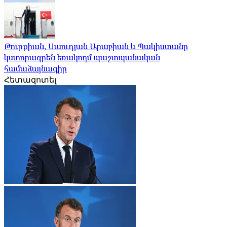
Թուրքիան, Սաուդյան Արաբիան և Պակիստանը
կստորագրեն եռակողմ պաշտպանական
համաձայնագիր
Հետազոտել