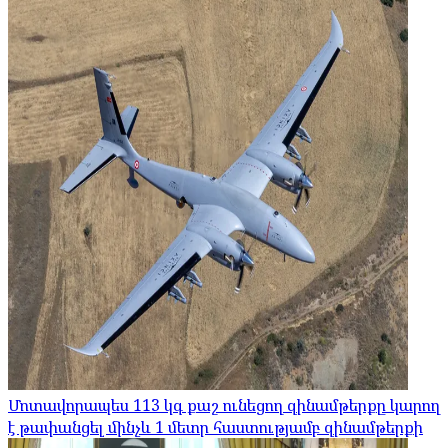
Մոտավորապես 113 կգ քաշ ունեցող զինամթերքը կարող
է թափանցել մինչև 1 մետր հաստությամբ զինամթերքի