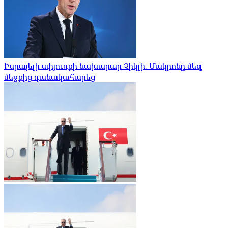
Իսրայելի սփյուռքի նախարար Չիկլի. Մակրոնը մեզ
մեջքից դանակահարեց