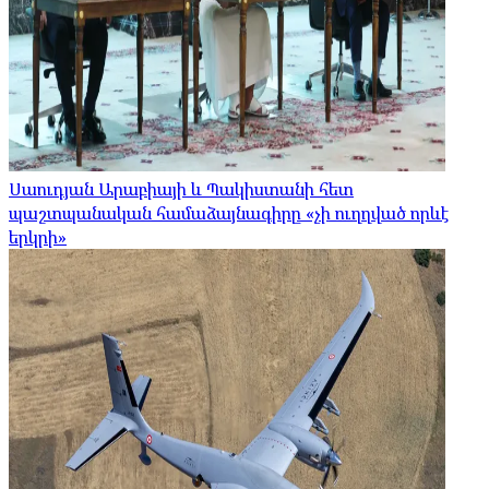
Սաուդյան Արաբիայի և Պակիստանի հետ
պաշտպանական համաձայնագիրը «չի ուղղված որևէ
երկրի»