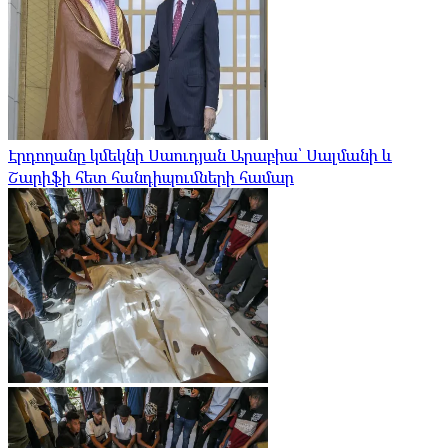
Էրդողանը կմեկնի Սաուդյան Արաբիա՝ Սալմանի և
Շարիֆի հետ հանդիպումների համար