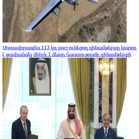
Մոտավորապես 113 կգ քաշ ունեցող զինամթերքը կարող
է թափանցել մինչև 1 մետր հաստությամբ զինամթերքի