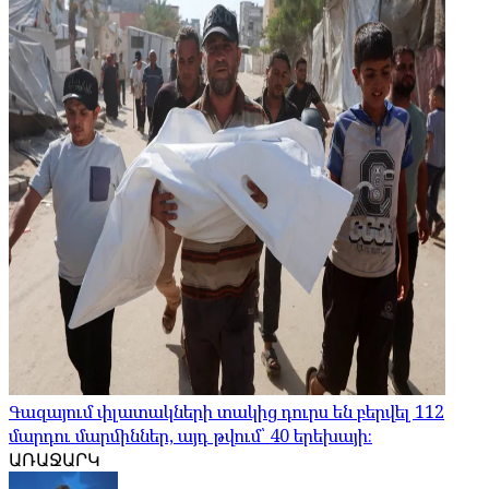
Գազայում փլատակների տակից դուրս են բերվել 112
մարդու մարմիններ, այդ թվում՝ 40 երեխայի։
ԱՌԱՋԱՐԿ