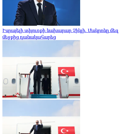
Իսրայելի սփյուռքի նախարար Չիկլի. Մակրոնը մեզ
մեջքից դանակահարեց