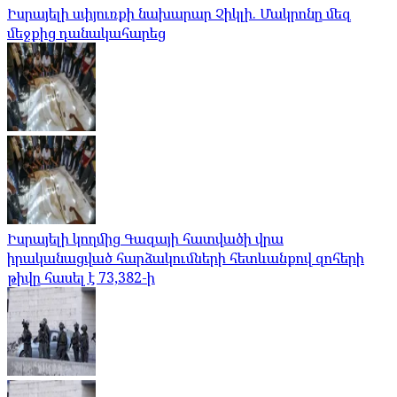
Իսրայելի սփյուռքի նախարար Չիկլի. Մակրոնը մեզ
մեջքից դանակահարեց
Իսրայելի կողմից Գազայի հատվածի վրա
իրականացված հարձակումների հետևանքով զոհերի
թիվը հասել է 73,382-ի