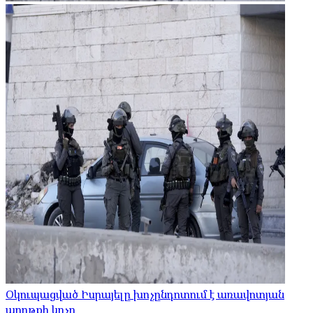
Օկուպացված Իսրայելը խոչընդոտում է առավոտյան
աղոթքի կոչը