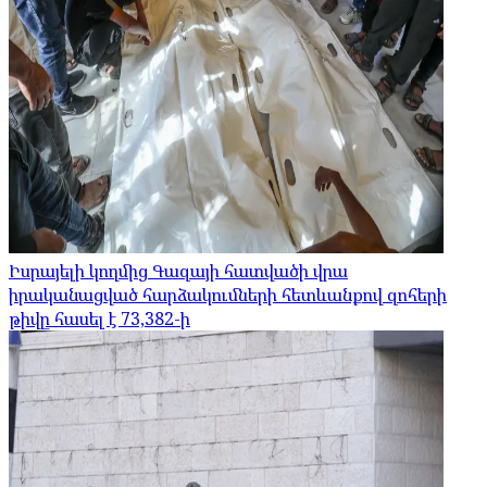
Իսրայելի կողմից Գազայի հատվածի վրա
իրականացված հարձակումների հետևանքով զոհերի
թիվը հասել է 73,382-ի