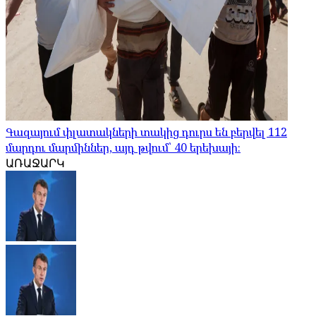
Գազայում փլատակների տակից դուրս են բերվել 112
մարդու մարմիններ, այդ թվում՝ 40 երեխայի։
ԱՌԱՋԱՐԿ