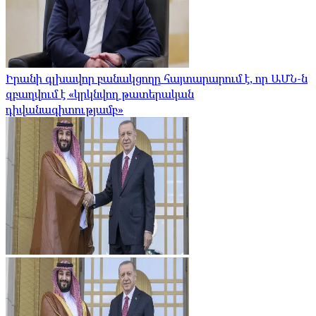
Իրանի գլխավոր բանակցողը հայտարարում է, որ ԱՄՆ-ն
զբաղվում է «կրկնվող թատերական
դիվանագիտությամբ»