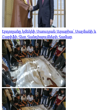
Էրդողանը կմեկնի Սաուդյան Արաբիա՝ Սալմանի և
Շարիֆի հետ հանդիպումների համար