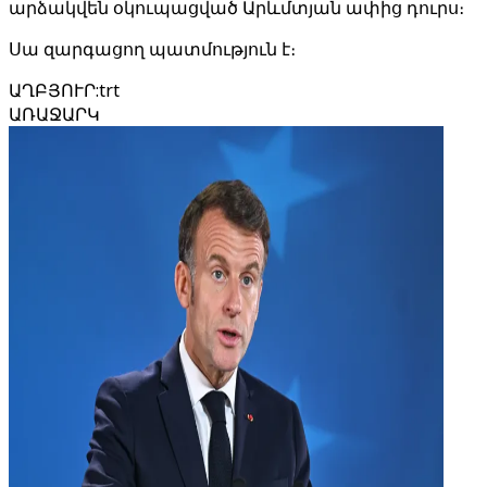
արձակվեն օկուպացված Արևմտյան ափից դուրս։
Սա զարգացող պատմություն է։
ԱՂԲՅՈՒՐ
:
trt
ԱՌԱՋԱՐԿ