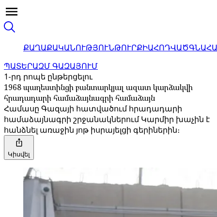
ՔԱՂԱՔԱԿԱՆՈՒԹՅՈՒՆ
ԹՈՒՐՔԻԱ
ՀՈԴՎԱԾ
ԳՆԱՀ
ՊԱՏԵՐԱԶՄ ԳԱԶԱՅՈՒՄ
1-րդ րոպե ընթերցելու
1968 պաղեստինցի բանտարկյալ ազատ կարձակվի
հրադադարի համաձայնագրի համաձայն
Համասը Գազայի հատվածում հրադադարի
համաձայնագրի շրջանակներում Կարմիր խաչին է
հանձնել առաջին յոթ իսրայելցի գերիներին։
Կիսվել