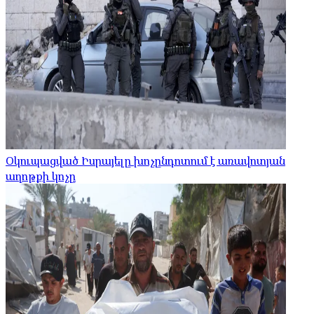
Օկուպացված Իսրայելը խոչընդոտում է առավոտյան
աղոթքի կոչը