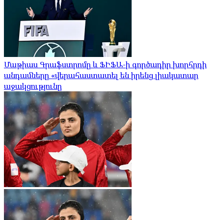
Մաթիաս Գրաֆստրոմը և ՖԻՖԱ-ի գործադիր խորհրդի
անդամները «վերահաստատել են իրենց լիակատար
աջակցությունը