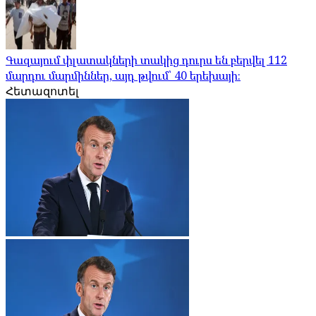
Գազայում փլատակների տակից դուրս են բերվել 112
մարդու մարմիններ, այդ թվում՝ 40 երեխայի։
Հետազոտել