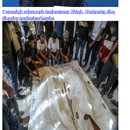
Իսրայելի սփյուռքի նախարար Չիկլի. Մակրոնը մեզ
մեջքից դանակահարեց