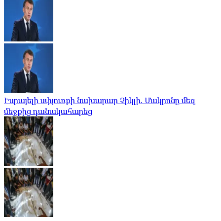
Իսրայելի սփյուռքի նախարար Չիկլի. Մակրոնը մեզ
մեջքից դանակահարեց