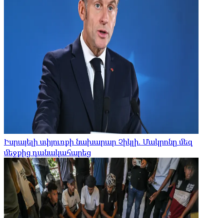
Իսրայելի սփյուռքի նախարար Չիկլի. Մակրոնը մեզ
մեջքից դանակահարեց