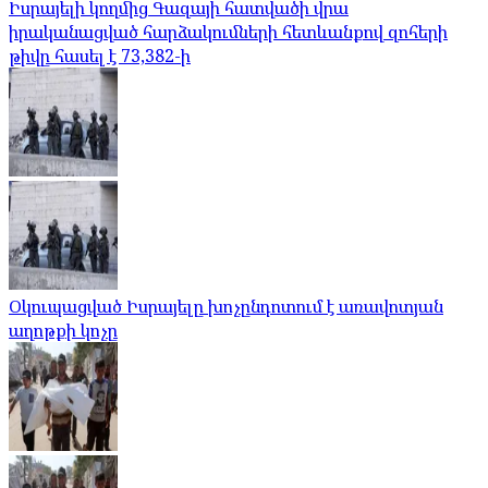
Իսրայելի կողմից Գազայի հատվածի վրա
իրականացված հարձակումների հետևանքով զոհերի
թիվը հասել է 73,382-ի
Օկուպացված Իսրայելը խոչընդոտում է առավոտյան
աղոթքի կոչը