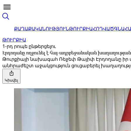
ՔԱՂԱՔԱԿԱՆՈՒԹՅՈՒՆ
ԹՈՒՐՔԻԱ
ՀՈԴՎԱԾ
ԳՆԱՀ
ԹՈՒՐՔԻԱ
1-րդ րոպե ընթերցելու
Էրդողանը ողջունել է հայ-ադրբեջանական խաղաղությա
Թուրքիայի նախագահ Ռեջեփ Թայիփ Էրդողանը իր ադ
անհրաժեշտ աջակցություն ցուցաբերել խաղաղութ
Կիսվել