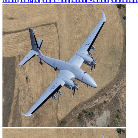
Սաուդյան Արաբիայի և Պակիստանի հետ պաշտպանական 