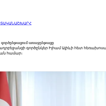
ԱՏԱԿԱՆ
ԱՇԽԱՐՀ
ն գործընթացում առաջընթացը
րբեջանցի գործընկեր Իլհամ Ալիևի հետ հեռախոսազ
յան համար։