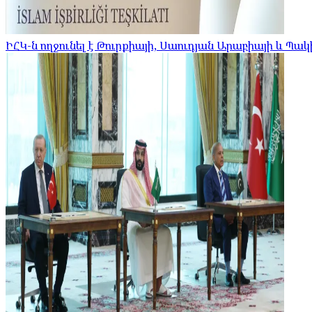
ԻՀԿ-ն ողջունել է Թուրքիայի, Սաուդյան Արաբիայի և