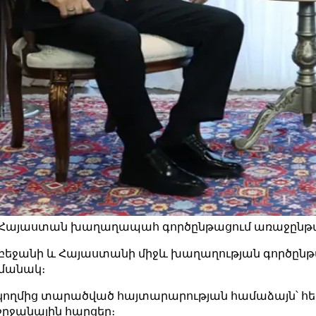
ն-Հայաստան խաղաղապահ գործընթացում առաջընթա
րբեջանի և Հայաստանի միջև խաղաղության գործըն
ամանակ։
ղմից տարածված հայտարարության համաձայն՝ հեռա
րջանային հարցեր։