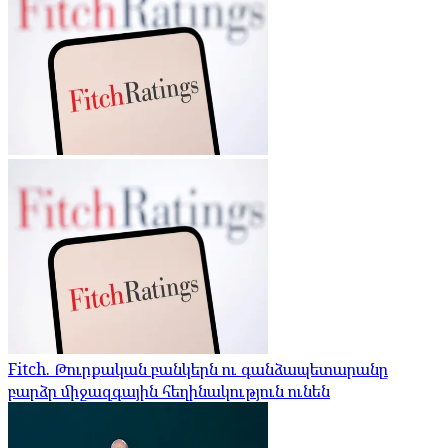
Fitch. Թուրքական բանկերն ու գանձապետարանը
բարձր միջազգային հեղինակություն ունեն