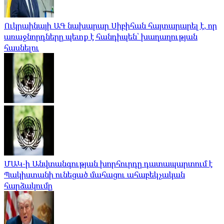
Ուկրաինայի ԱԳ նախարար Սիբիհան հայտարարել է, որ
առաջնորդները պետք է հանդիպեն՝ խաղաղության
հասնելու
ՄԱԿ-ի Անվտանգության խորհուրդը դատապարտում է
Պակիստանի ունեցած մահացու ահաբեկչական
հարձակումը