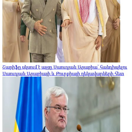
Շարիֆը սկսում է այցը Սաուդյան Արաբիա՝ հանդիպելու
Սաուդյան Արաբիայի և Թուրքիայի ղեկավարների հետ