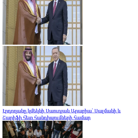
Էրդողանը կմեկնի Սաուդյան Արաբիա՝ Սալմանի և
Շարիֆի հետ հանդիպումների համար