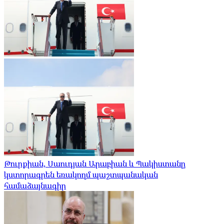
Թուրքիան, Սաուդյան Արաբիան և Պակիստանը
կստորագրեն եռակողմ պաշտպանական
համաձայնագիր