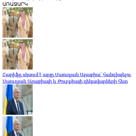
ԱՌԱՋԱՐԿ
Շարիֆը սկսում է այցը Սաուդյան Արաբիա՝ հանդիպելու
Սաուդյան Արաբիայի և Թուրքիայի ղեկավարների հետ