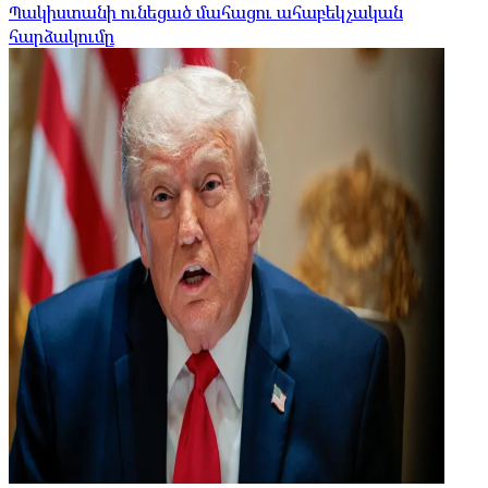
Պակիստանի ունեցած մահացու ահաբեկչական
հարձակումը