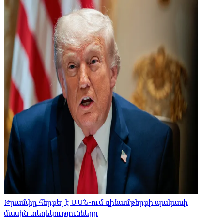
Թրամփը հերքել է ԱՄՆ-ում զինամթերքի պակասի
մասին տեղեկությունները