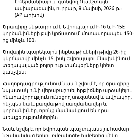
է Գերմանիայում գտնվող Ռամշտայն
ավիաբազային, ուրբաթ, 8 մայիսի, 2026 թ.։
(AP արխիվ)
Ծրագիրը ենթադրում է Եվրոպայում F-16 և F-15E
կործանիչների թվի կրճատում՝ մոտավորապես 150-
ից մինչև 100։
Ծովային պարեկային ինքնաթիռների թիվը 26-ից
կկրճատվի մինչև 15, իսկ Եվրոպայում նախկինում
տեղակայված բոլոր ութ տանկերները կհետ
կանչվեն։
Հաղորդագրությունում նաև նշվում է, որ ծրագիրը
նպատակ ունի վերաբաշխել հրթիռներ արձակելու
հնարավորություն ունեցող սուզանավ և ավիակիր,
ինչպես նաև բազմաթիվ ռազմանավեր և
կործանիչներ, որոնք մասնակցում են դրա
առաքելություններին։
Նաև նշվել է, որ Եվրոպան պաշտպանելու համար
նշանակված երկու ռմբակոծիչ խմբերից մեկը