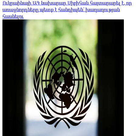
Ուկրաինայի ԱԳ նախարար Սիբիհան հայտարարել է, որ
առաջնորդները պետք է հանդիպեն՝ խաղաղության
հասնելու