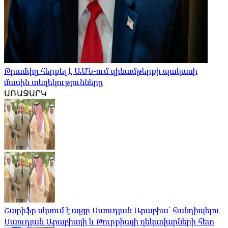
Թրամփը հերքել է ԱՄՆ-ում զինամթերքի պակասի
մասին տեղեկությունները
ԱՌԱՋԱՐԿ
Շարիֆը սկսում է այցը Սաուդյան Արաբիա՝ հանդիպելու
Սաուդյան Արաբիայի և Թուրքիայի ղեկավարների հետ