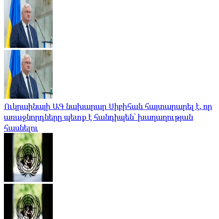
Ուկրաինայի ԱԳ նախարար Սիբիհան հայտարարել է, որ
առաջնորդները պետք է հանդիպեն՝ խաղաղության
հասնելու