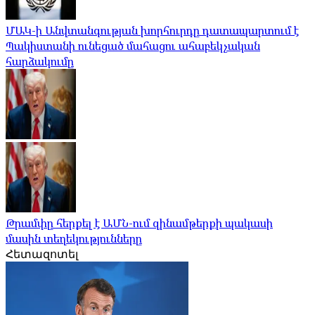
ՄԱԿ-ի Անվտանգության խորհուրդը դատապարտում է
Պակիստանի ունեցած մահացու ահաբեկչական
հարձակումը
Թրամփը հերքել է ԱՄՆ-ում զինամթերքի պակասի
մասին տեղեկությունները
Հետազոտել