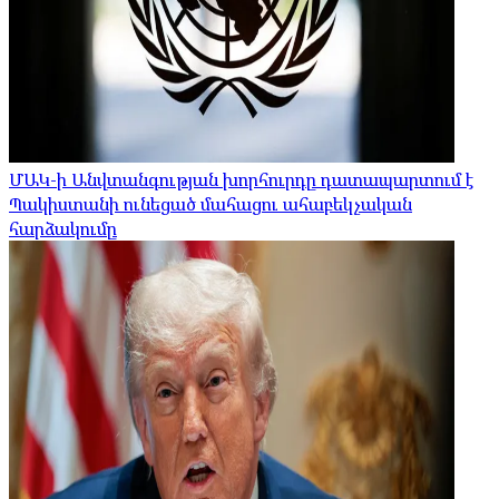
ՄԱԿ-ի Անվտանգության խորհուրդը դատապարտում է
Պակիստանի ունեցած մահացու ահաբեկչական
հարձակումը