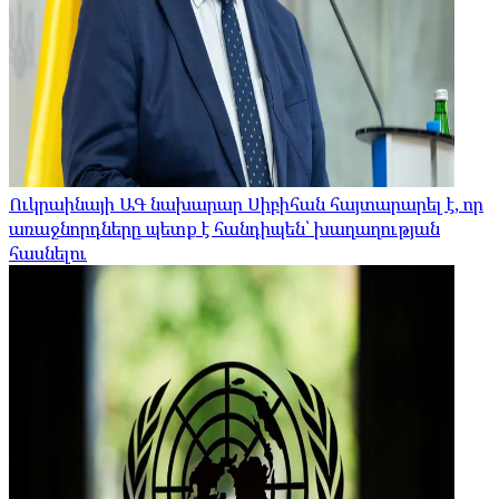
Ուկրաինայի ԱԳ նախարար Սիբիհան հայտարարել է, որ
առաջնորդները պետք է հանդիպեն՝ խաղաղության
հասնելու