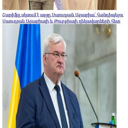
Շարիֆը սկսում է այցը Սաուդյան Արաբիա՝ հանդիպելու
Սաուդյան Արաբիայի և Թուրքիայի ղեկավարների հետ