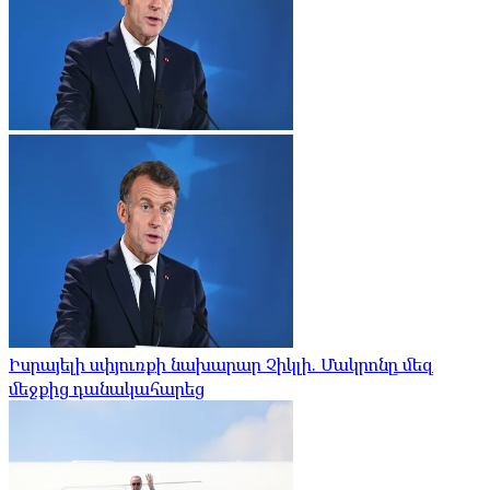
Իսրայելի սփյուռքի նախարար Չիկլի. Մակրոնը մեզ
մեջքից դանակահարեց