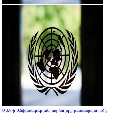
ՄԱԿ-ի Անվտանգության խորհուրդը դատապարտում է