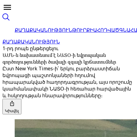
ՔԱՂԱՔԱԿԱՆՈՒԹՅՈՒՆ
ԹՈՒՐՔԻԱ
ՀՈԴՎԱԾ
ԳՆԱՀ
ՔԱՂԱՔԱԿԱՆՈՒԹՅՈՒՆ
1-րդ րոպե ընթերցելու
ԱՄՆ-ն նախատեսում է ՆԱՏՕ-ի եվրոպական
գործողությունների ծավալի զգալի կրճատումներ
Ըստ New York Times-ի՝ երկու բարձրաստիճան
եվրոպացի պաշտոնյաների հղումով
հրապարակված հաղորդագրության, այս որոշումը
կսահմանափակի ՆԱՏՕ-ի հեռահար հարվածային
և հսկողության հնարավորությունները։
Կիսվել