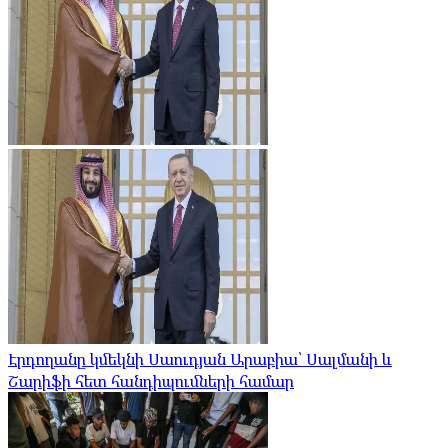
Էրդողանը կմեկնի Սաուդյան Արաբիա՝ Սալմանի և
Շարիֆի հետ հանդիպումների համար