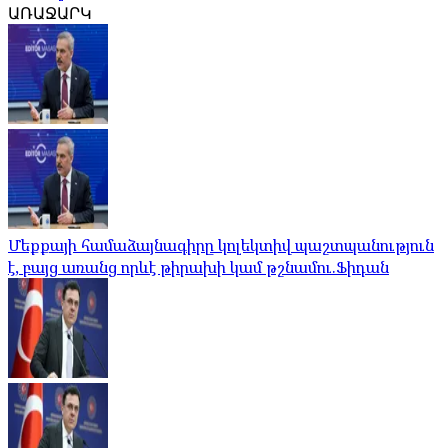
ԱՌԱՋԱՐԿ
Մեքքայի համաձայնագիրը կոլեկտիվ պաշտպանություն
է, բայց առանց որևէ թիրախի կամ թշնամու.Ֆիդան