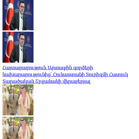
Հայտարարություն Արտաքին գործերի
նախարարությունից՝ Հունաստանի Տուրիզմի Հատուկ
Տարածական Շրջանակի վերաբերյալ