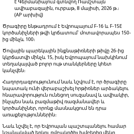
է Գերմանիայում գտնվող Ռամշտայն
ավիաբազային, ուրբաթ, 8 մայիսի, 2026 թ.։
(AP արխիվ)
Ծրագիրը ենթադրում է Եվրոպայում F-16 և F-15E
կործանիչների թվի կրճատում՝ մոտավորապես 150-
ից մինչև 100։
Ծովային պարեկային ինքնաթիռների թիվը 26-ից
կկրճատվի մինչև 15, իսկ Եվրոպայում նախկինում
տեղակայված բոլոր ութ տանկերները կհետ
կանչվեն։
Հաղորդագրությունում նաև նշվում է, որ ծրագիրը
նպատակ ունի վերաբաշխել հրթիռներ արձակելու
հնարավորություն ունեցող սուզանավ և ավիակիր,
ինչպես նաև բազմաթիվ ռազմանավեր և
կործանիչներ, որոնք մասնակցում են դրա
առաքելություններին։
Նաև նշվել է, որ Եվրոպան պաշտպանելու համար
նշանակված երկու ռմբակոծիչ խմբերից մեկը