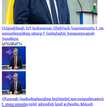
Ուկրաինայի ԱԳ նախարար Սիբիհան հայտարարել է, որ
առաջնորդները պետք է հանդիպեն՝ խաղաղության
հասնելու
ԱՌԱՋԱՐԿ
Մեքքայի համաձայնագիրը կոլեկտիվ պաշտպանություն
է, բայց առանց որևէ թիրախի կամ թշնամու.Ֆիդան