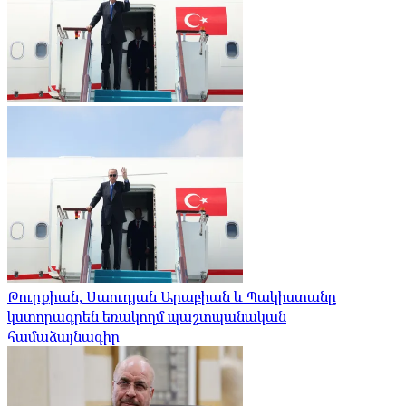
Թուրքիան, Սաուդյան Արաբիան և Պակիստանը
կստորագրեն եռակողմ պաշտպանական
համաձայնագիր