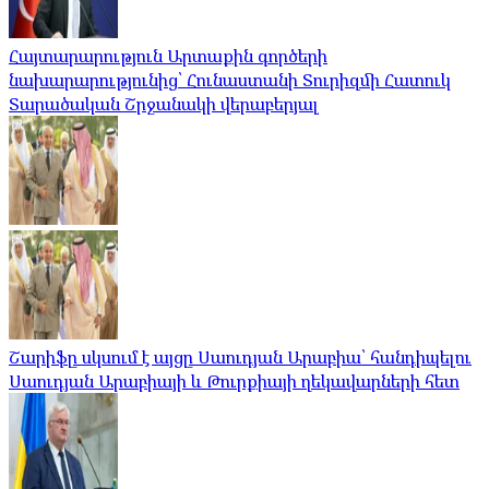
Հայտարարություն Արտաքին գործերի
նախարարությունից՝ Հունաստանի Տուրիզմի Հատուկ
Տարածական Շրջանակի վերաբերյալ
Շարիֆը սկսում է այցը Սաուդյան Արաբիա՝ հանդիպելու
Սաուդյան Արաբիայի և Թուրքիայի ղեկավարների հետ