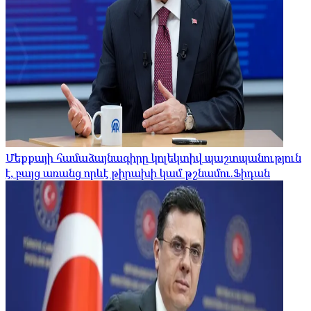
Մեքքայի համաձայնագիրը կոլեկտիվ պաշտպանություն
է, բայց առանց որևէ թիրախի կամ թշնամու.Ֆիդան