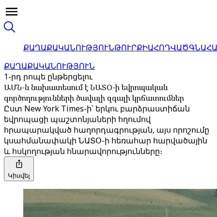
ՔԱՂԱՔԱԿԱՆՈՒԹՅՈՒՆ
ԹՈՒՐՔԻԱ
ՀՈԴՎԱԾ
ԳՆԱՀ
ՔԱՂԱՔԱԿԱՆՈՒԹՅՈՒՆ
1-րդ րոպե ընթերցելու
ԱՄՆ-ն նախատեսում է ՆԱՏՕ-ի եվրոպական
գործողությունների ծավալի զգալի կրճատումներ
Ըստ New York Times-ի՝ երկու բարձրաստիճան
եվրոպացի պաշտոնյաների հղումով
հրապարակված հաղորդագրության, այս որոշումը
կսահմանափակի ՆԱՏՕ-ի հեռահար հարվածային
և հսկողության հնարավորությունները։
Կիսվել