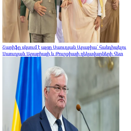
Շարիֆը սկսում է այցը Սաուդյան Արաբիա՝ հանդիպելու
Սաուդյան Արաբիայի և Թուրքիայի ղեկավարների հետ