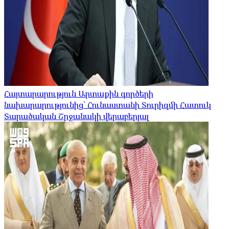
Հայտարարություն Արտաքին գործերի
նախարարությունից՝ Հունաստանի Տուրիզմի Հատուկ
Տարածական Շրջանակի վերաբերյալ