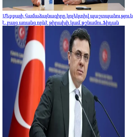
Մեքքայի համաձայնագիրը կոլեկտիվ պաշտպանություն
է, բայց առանց որևէ թիրախի կամ թշնամու.Ֆիդան