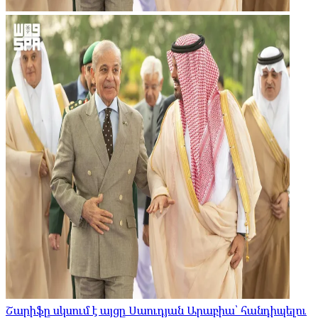
Շարիֆը սկսում է այցը Սաուդյան Արաբիա՝ հանդիպելու