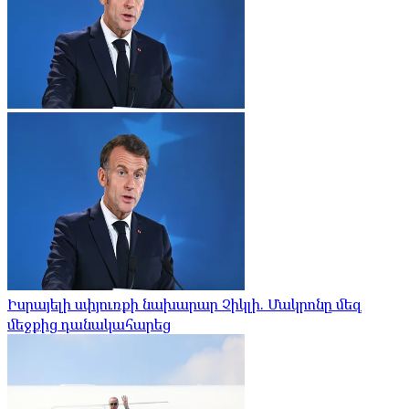
Իսրայելի սփյուռքի նախարար Չիկլի. Մակրոնը մեզ
մեջքից դանակահարեց