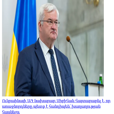
Ուկրաինայի ԱԳ նախարար Սիբիհան հայտարարել է, որ
առաջնորդները պետք է հանդիպեն՝ խաղաղության
հասնելու