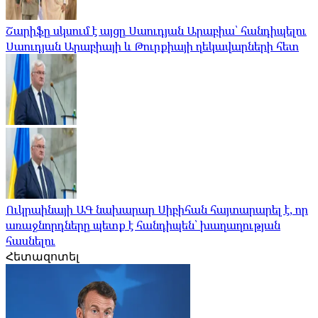
Շարիֆը սկսում է այցը Սաուդյան Արաբիա՝ հանդիպելու
Սաուդյան Արաբիայի և Թուրքիայի ղեկավարների հետ
Ուկրաինայի ԱԳ նախարար Սիբիհան հայտարարել է, որ
առաջնորդները պետք է հանդիպեն՝ խաղաղության
հասնելու
Հետազոտել