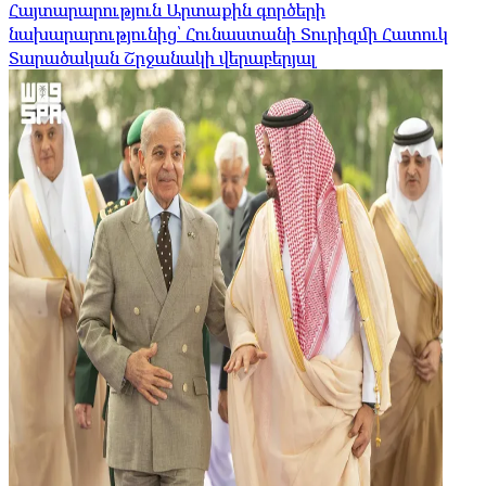
Հայտարարություն Արտաքին գործերի
նախարարությունից՝ Հունաստանի Տուրիզմի Հատուկ
Տարածական Շրջանակի վերաբերյալ