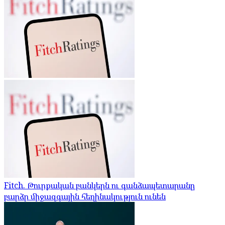
Fitch. Թուրքական բանկերն ու գանձապետարանը
բարձր միջազգային հեղինակություն ունեն