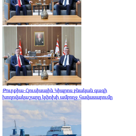
Թուրքիա-Հյուսիսային Կիպրոս բնական գազի
խողովակաշարը կփոխի ամբողջ հավասարումը