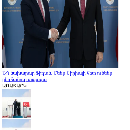
ԱԳ նախարար Ֆիդան. Մենք Սիրիայի հետ ունենք
ընդհանուր ապագա
ԱՌԱՋԱՐԿ