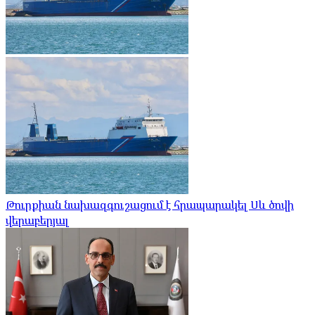
Թուրքիան նախազգուշացում է հրապարակել Սև ծովի
վերաբերյալ