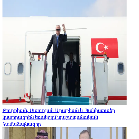
Թուրքիան, Սաուդյան Արաբիան և Պակիստանը
կստորագրեն եռակողմ պաշտպանական
համաձայնագիր