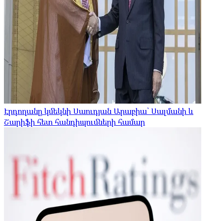
Էրդողանը կմեկնի Սաուդյան Արաբիա՝ Սալմանի և
Շարիֆի հետ հանդիպումների համար