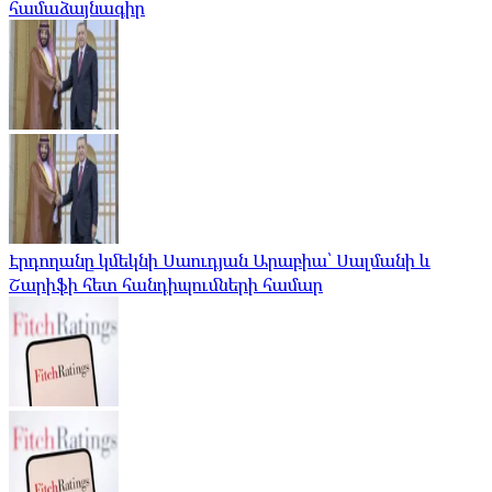
համաձայնագիր
Էրդողանը կմեկնի Սաուդյան Արաբիա՝ Սալմանի և
Շարիֆի հետ հանդիպումների համար