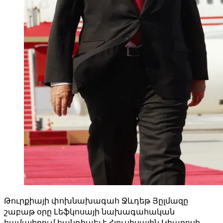
Թուրքիայի փոխնախագահ Ջևդեթ Յըլմազը
շաբաթ օրը Լեֆկոսայի նախագահական
համալիրում հանդիպել է Հյուսիսային Կիպրոսի