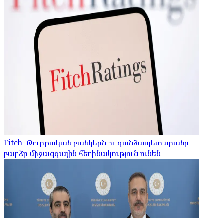
Fitch. Թուրքական բանկերն ու գանձապետարանը
բարձր միջազգային հեղինակություն ունեն