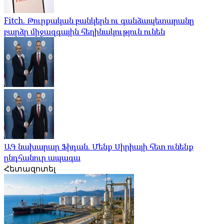
Fitch. Թուրքական բանկերն ու գանձապետարանը
բարձր միջազգային հեղինակություն ունեն
ԱԳ նախարար Ֆիդան. Մենք Սիրիայի հետ ունենք
ընդհանուր ապագա
Հետազոտել