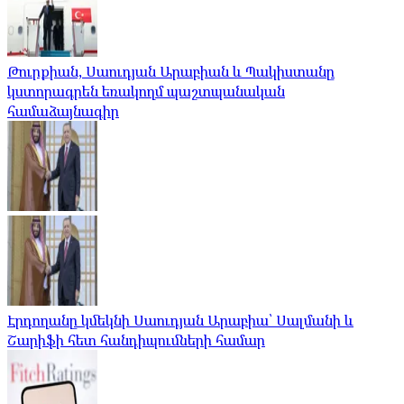
Թուրքիան, Սաուդյան Արաբիան և Պակիստանը
կստորագրեն եռակողմ պաշտպանական
համաձայնագիր
Էրդողանը կմեկնի Սաուդյան Արաբիա՝ Սալմանի և
Շարիֆի հետ հանդիպումների համար