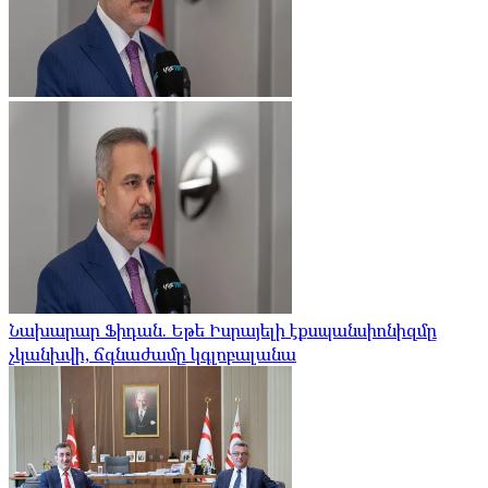
Նախարար Ֆիդան. Եթե Իսրայելի էքսպանսիոնիզմը
չկանխվի, ճգնաժամը կգլոբալանա