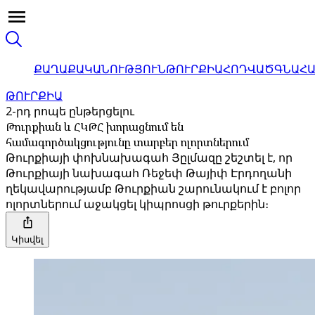
ՔԱՂԱՔԱԿԱՆՈՒԹՅՈՒՆ
ԹՈՒՐՔԻԱ
ՀՈԴՎԱԾ
ԳՆԱՀ
ԹՈՒՐՔԻԱ
2-րդ րոպե ընթերցելու
Թուրքիան և ՀԿԹՀ խորացնում են
համագործակցությունը տարբեր ոլորտներում
Թուրքիայի փոխնախագահ Յըլմազը շեշտել է, որ
Թուրքիայի նախագահ Ռեջեփ Թայիփ Էրդողանի
ղեկավարությամբ Թուրքիան շարունակում է բոլոր
ոլորտներում աջակցել կիպրոսցի թուրքերին։
Կիսվել