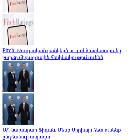
Fitch. Թուրքական բանկերն ու գանձապետարանը
բարձր միջազգային հեղինակություն ունեն
ԱԳ նախարար Ֆիդան. Մենք Սիրիայի հետ ունենք
ընդհանուր ապագա