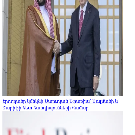
Էրդողանը կմեկնի Սաուդյան Արաբիա՝ Սալմանի և
Շարիֆի հետ հանդիպումների համար