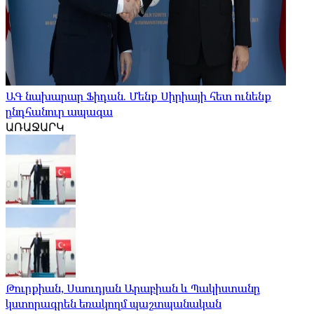
ԱԳ նախարար Ֆիդան. Մենք Սիրիայի հետ ունենք
ընդհանուր ապագա
ԱՌԱՋԱՐԿ
Թուրքիան, Սաուդյան Արաբիան և Պակիստանը
կստորագրեն եռակողմ պաշտպանական