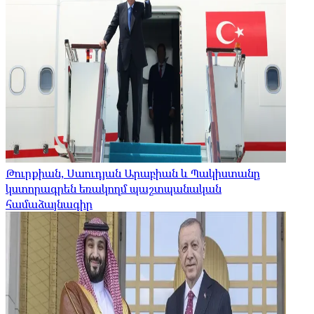
Թուրքիան, Սաուդյան Արաբիան և Պակիստանը
կստորագրեն եռակողմ պաշտպանական
համաձայնագիր