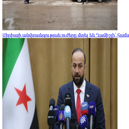
Սիրիայի անվտանգության ուժերը մտել են Ղամիշլի՝ հա