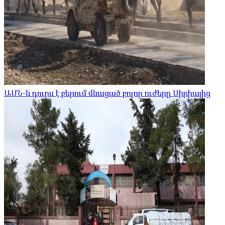
ԱՄՆ-ն դուրս է բերում մնացած բոլոր ուժերը Սիրիայից