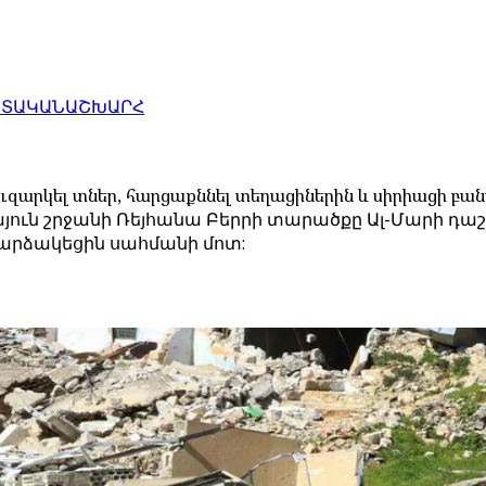
ԱՏԱԿԱՆ
ԱՇԽԱՐՀ
ւզարկել տներ, հարցաքննել տեղացիներին և սիրիացի բան
յուն շրջանի Ռեյհանա Բերրի տարածքը Ալ-Մարի դա
 արձակեցին սահմանի մոտ: