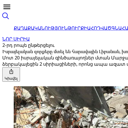
ՔԱՂԱՔԱԿԱՆՈՒԹՅՈՒՆ
ԹՈՒՐՔԻԱ
ՀՈԴՎԱԾ
ԳՆԱՀ
ՆՈՐ ՍԻՐԻԱ
2-րդ րոպե ընթերցելու
Իսրայելական զորքերը մտել են հարավային Լիբանան, խո
Մոտ 20 իսրայելական զինծառայողներ մտան Մարջա
ձերբակալեցին 2 սիրիացիների, որոնց ապա ազատ
Կիսվել