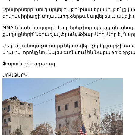
Զինվորները խուզարկել են թե՛ բնակեցված, թե՛ լք
երկու սիրիացի տղամարդ ձերբակալվել են և ավելի
NNA-ն նաև հաղորդել է, որ երեք իսրայելական ան
քաղաքների՝ ներառյալ Ֆրուն, Քֆար Սիր, Սիր էլ Ղարբ
Մեկ այլ անօդաչու սարք նկատվել է չորեքշաբթի առա
վրայով, որոնք նույնպես գտնվում են Նաբաթիյե շրջա
Փխրուն զինադադար
ԱՌԱՋԱՐԿ