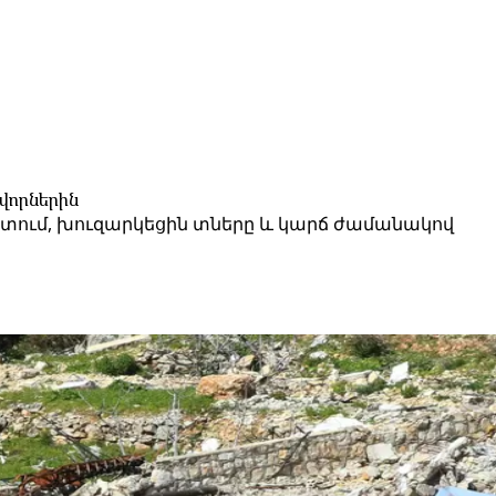
վորներին
շտում, խուզարկեցին տները և կարճ ժամանակով